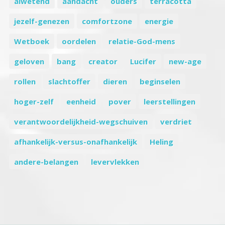
alwetend
aandacht
ouders
terracotta
jezelf-genezen
comfortzone
energie
Wetboek
oordelen
relatie-God-mens
geloven
bang
creator
Lucifer
new-age
rollen
slachtoffer
dieren
beginselen
hoger-zelf
eenheid
pover
leerstellingen
verantwoordelijkheid-wegschuiven
verdriet
afhankelijk-versus-onafhankelijk
Heling
andere-belangen
levervlekken