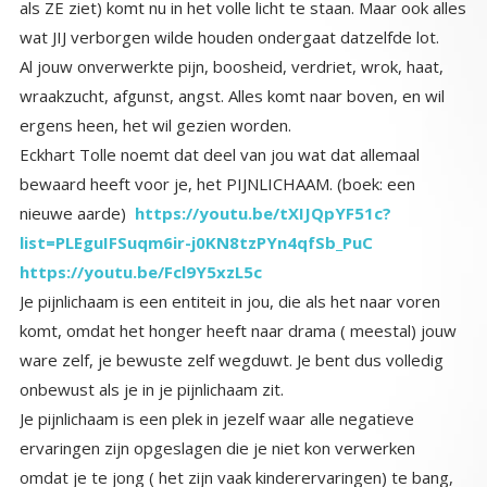
wat JIJ verborgen wilde houden ondergaat datzelfde lot.
Al jouw onverwerkte pijn, boosheid, verdriet, wrok, haat,
wraakzucht, afgunst, angst. Alles komt naar boven, en wil
ergens heen, het wil gezien worden.
Eckhart Tolle noemt dat deel van jou wat dat allemaal
bewaard heeft voor je, het PIJNLICHAAM. (boek: een
nieuwe aarde)
https://youtu.be/tXIJQpYF51c?
list=PLEguIFSuqm6ir-j0KN8tzPYn4qfSb_PuC
https://youtu.be/Fcl9Y5xzL5c
Je pijnlichaam is een entiteit in jou, die als het naar voren
komt, omdat het honger heeft naar drama ( meestal) jouw
ware zelf, je bewuste zelf wegduwt. Je bent dus volledig
onbewust als je in je pijnlichaam zit.
Je pijnlichaam is een plek in jezelf waar alle negatieve
ervaringen zijn opgeslagen die je niet kon verwerken
omdat je te jong ( het zijn vaak kinderervaringen) te bang,
te onwetend was. Het pijnlichaam wordt altijd getriggerd
door gebeurtenissen die lijken op… de negatieve
ervaringen van ‘toen’. Zo’n trigger werkt alsof iemand op
een rode knop drukt. Het alarm gaat af en de persoon is
onbewust terug in de oude ervaring en reageert vanuit die
oude ervaring met boosheid, angst, afweer, maar nu wel