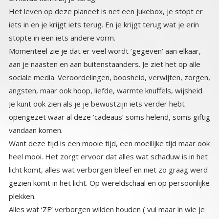
Het leven op deze planeet is net een jukebox, je stopt er
iets in en je krijgt iets terug. En je krijgt terug wat je erin
stopte in een iets andere vorm.
Momenteel zie je dat er veel wordt ‘gegeven’ aan elkaar,
aan je naasten en aan buitenstaanders. Je ziet het op alle
sociale media. Veroordelingen, boosheid, verwijten, zorgen,
angsten, maar ook hoop, liefde, warmte knuffels, wijsheid.
Je kunt ook zien als je je bewustzijn iets verder hebt
opengezet waar al deze ‘cadeaus’ soms helend, soms giftig
vandaan komen.
Want deze tijd is een mooie tijd, een moeilijke tijd maar ook
heel mooi. Het zorgt ervoor dat alles wat schaduw is in het
licht komt, alles wat verborgen bleef en niet zo graag werd
gezien komt in het licht. Op wereldschaal en op persoonlijke
plekken.
Alles wat ‘ZE’ verborgen wilden houden ( vul maar in wie je
als ZE ziet) komt nu in het volle licht te staan. Maar ook alles