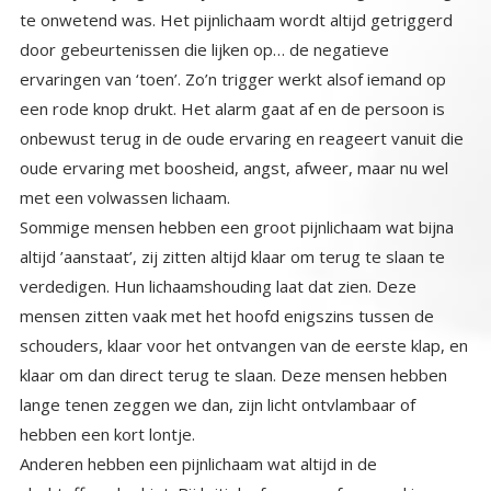
met een volwassen lichaam.
Sommige mensen hebben een groot pijnlichaam wat bijna
altijd ’aanstaat’, zij zitten altijd klaar om terug te slaan te
verdedigen. Hun lichaamshouding laat dat zien. Deze
mensen zitten vaak met het hoofd enigszins tussen de
schouders, klaar voor het ontvangen van de eerste klap, en
klaar om dan direct terug te slaan. Deze mensen hebben
lange tenen zeggen we dan, zijn licht ontvlambaar of
hebben een kort lontje.
Anderen hebben een pijnlichaam wat altijd in de
slachtofferrol schiet. Bij kritiek of een op of aanmerking van
iemand, zijn ze direct weer dat kind van toen die zich niet
kon verweren tegen de kritiek die hij toen kreeg. Vaak
hebben ze ook gedrag aan geleerd om te zorgen uit de
‘gevaren’ zone te blijven. Sommige van deze mensen
noemen we pleasers, mensen die zichzelf wegcijferen, of
mensen die nooit hun ware zelf laten zien, uit angst ‘dat’. Zij
eigenlijk altijd een rol. Zij tonen hun boosheid die ze
natuurlijk ook hebben nooit direct, maar vaak indirect. Met
zogenaamde ‘jij’ bakken. Het ‘tu quoque’ argument ( ook gij
Brutus) Of met indirecte wraak. Zij laten hun emoties nooit
direct zien, eerst overwegen ze of het wel ‘kan’, wel veilig
is. Deze mensen die eigenlijk altijd als evenwichtig en ‘lief’
overkomen. Hebben natuurlijk veel emoties die ze hebben
opgeslagen en niet geuit, boosheid, verdriet. En elke niet
geuite emotie zoekt een uitweg. Vaak komen die eruit
onder invloed van alcohol of drugs, of door een kleine
trigger, waarbij de reactie dan niet in overeenstemming is
met de trigger. Maar de laatste jaren is er een heel voor de