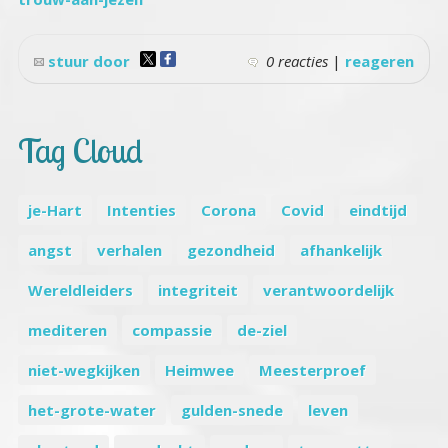
stuur door
0 reacties
|
reageren
Tag Cloud
je-Hart
Intenties
Corona
Covid
eindtijd
angst
verhalen
gezondheid
afhankelijk
Wereldleiders
integriteit
verantwoordelijk
mediteren
compassie
de-ziel
niet-wegkijken
Heimwee
Meesterproef
het-grote-water
gulden-snede
leven