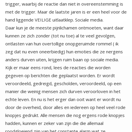
hand liggende VEILIGE uitlaatklep. Sociale media.
Daar kun je de meeste pijnlichamen ontmoeten, want daar
kunnen ze zich zonder (tot nu toe) al te veel gevolgen,
ontlasten van hun overtollige onopgeruimde rommel ( ik
zeg dat nu even oneerbiedig) hun emoties die ze nergens
anders durven uiten, krijgen ruim baan op sociale media.
Kijk er maar eens rond, lees de reacties die worden
gegeven op berichten die geplaatst worden. Er wordt
veroordeeld, gedreigd, gescholden, veroordeeld, op een
manier die weinig mensen zich durven veroorloven in het
echte leven. En nu is het erger dan ooit want er wordt nu
door de overheid, door alles en iedereen op heel veel rode
knopjes gedrukt. Alle mensen die nog ergens rode knopjes
hadden, kunnen er zeker van zijn die die allemaal
roodgloeiend zijn van het constante alarm wat ze