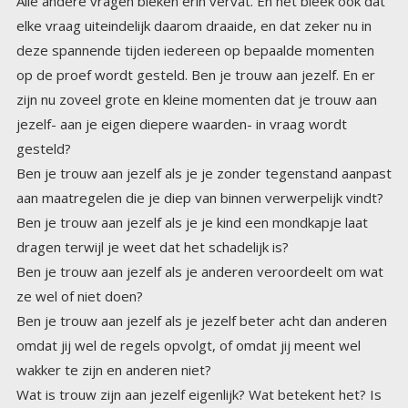
Alle andere vragen bleken erin vervat. En het bleek ook dat
elke vraag uiteindelijk daarom draaide, en dat zeker nu in
deze spannende tijden iedereen op bepaalde momenten
op de proef wordt gesteld. Ben je trouw aan jezelf. En er
zijn nu zoveel grote en kleine momenten dat je trouw aan
jezelf- aan je eigen diepere waarden- in vraag wordt
gesteld?
Ben je trouw aan jezelf als je je zonder tegenstand aanpast
aan maatregelen die je diep van binnen verwerpelijk vindt?
Ben je trouw aan jezelf als je je kind een mondkapje laat
dragen terwijl je weet dat het schadelijk is?
Ben je trouw aan jezelf als je anderen veroordeelt om wat
ze wel of niet doen?
Ben je trouw aan jezelf als je jezelf beter acht dan anderen
omdat jij wel de regels opvolgt, of omdat jij meent wel
wakker te zijn en anderen niet?
Wat is trouw zijn aan jezelf eigenlijk? Wat betekent het? Is
het luisteren naar je angst? Of naar je boosheid? Is het