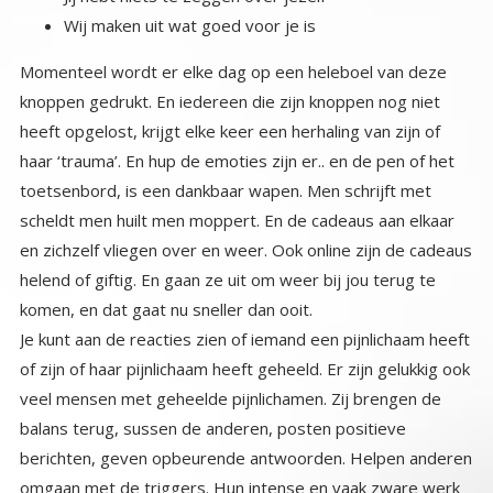
Wij maken uit wat goed voor je is
Momenteel wordt er elke dag op een heleboel van deze
knoppen gedrukt. En iedereen die zijn knoppen nog niet
heeft opgelost, krijgt elke keer een herhaling van zijn of
haar ‘trauma’. En hup de emoties zijn er.. en de pen of het
toetsenbord, is een dankbaar wapen. Men schrijft met
scheldt men huilt men moppert. En de cadeaus aan elkaar
en zichzelf vliegen over en weer. Ook online zijn de cadeaus
helend of giftig. En gaan ze uit om weer bij jou terug te
komen, en dat gaat nu sneller dan ooit.
Je kunt aan de reacties zien of iemand een pijnlichaam heeft
of zijn of haar pijnlichaam heeft geheeld. Er zijn gelukkig ook
veel mensen met geheelde pijnlichamen. Zij brengen de
balans terug, sussen de anderen, posten positieve
berichten, geven opbeurende antwoorden. Helpen anderen
omgaan met de triggers. Hun intense en vaak zware werk
aan zichzelf is nu behulpzaam voor iedereen. Zij gingen ons
allemaal voor en laten zien dat als je je eigen pijn hebt
geheeld, je niemand meer wil straffen, dat je geen wraak
meer wil nemen, dat je niemand anders pijn wil doen.
Iemand pijn willen doen komt altijd voort uit je eigen (oude)
pijn. Iemand die zijn pijn heeft opgelost, haat niemand, haat
corona niet, zijn ex niet, de regering niet, de moslims niet.
Een geheeld mens heeft geen zondebokken nodig.
Zondebokken zijn degenen die worden uitverkoren de
geprojecteerde gevoelens van de onbewuste pijnlichamen
te dragen. We kennen ze uit de geschiedenis uit de meeste