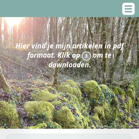
Hier vind je mijn artikelen in pdf
formaat. Klik op
om te
downloaden.