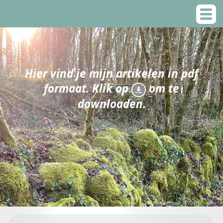
Hier vind je mijn artikelen in pdf
formaat. Klik op
om te
downloaden.