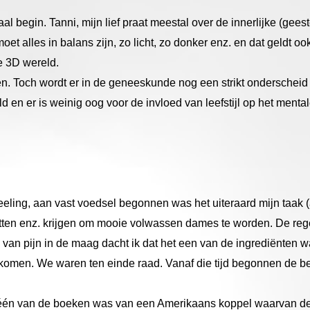
l begin. Tanni, mijn lief praat meestal over de innerlijke (geeste
oet alles in balans zijn, zo licht, zo donker enz. en dat geldt oo
e 3D wereld.
n. Toch wordt er in de geneeskunde nog een strikt onderscheid 
en er is weinig oog voor de invloed van leefstijl op het mental
eling, aan vast voedsel begonnen was het uiteraard mijn taak (a
tten enz. krijgen om mooie volwassen dames te worden. De regel v
 van pijn in de maag dacht ik dat het een van de ingrediënten 
omen. We waren ten einde raad. Vanaf die tijd begonnen de bezo
 één van de boeken was van een Amerikaans koppel waarvan de