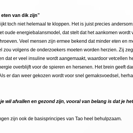
 eten van dik zijn”
lijkt toch niet helemaal te kloppen. Het is juist precies anders
Het oude energiebalansmodel, dat stelt dat het aankomen wordt 
schroeven. Veel mensen zijn ermee bekend dat minder eten en me
l zou volgens de onderzoekers moeten worden herzien. Zij zeg
en dat er veel insuline wordt aangemaakt, waardoor vetcellen he
nergie overblijft voor de spieren en hersenen. Het brein geeft d
ls er dan weer gekozen wordt voor snel gemaksvoedsel, herhaal
 wil afvallen en gezond zijn, vooral van belang is dat je het 
ngen zijn ook de basisprincipes van Tao heel behulpzaam.