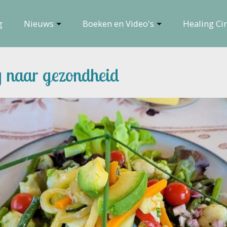
g
Nieuws
Boeken en Video's
Healing Cir
g naar gezondheid