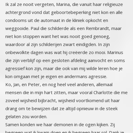
Ik zal ze nooit vergeten, Marina, die vanuit haar religieuze
achtergrond vond dat geboortebeperking niet kon en alle
condooms uit de automaat in de kliniek opkocht en
weggooide. Paul die schilderde als een Rembrandt, maar
niet kon stoppen want het was nooit goed genoeg,
waardoor al zijn schilderijen zwart eindigden. In zijn
onbewolkte dagen was wat hij creëerde zo mooi. Marinus
die zijn verblijf op een gesloten afdeling aanvocht en soms
agressief kon zijn, maar die ook van mij wilde leren hoe je
kon omgaan met je eigen en andermans agressie.
Ko, Jan, en Peter, en nog heel veel anderen, allemaal
mensen die in mijn hart zitten, maar vooral Charlotte die me
zoveel wijsheid bijbracht, wijsheid voortkomend uit haar
drang om te bewijzen dat ze altijd opnieuw in de steek
gelaten zou worden.
Samen konden we haar demonen in de ogen kijken. Zij
begreep wat ik kwam doen en ik begreep haar rol. Dank je