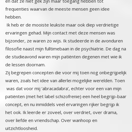
en dat ze niet gek zijn maar toegang hebben tot
frequenties waarvan de meeste mensen geen idee
hebben.
Ik heb er de mooiste leukste maar ook diep verdrietige
ervaringen gehad. Mijn contact met deze mensen was
bijzonder, ze waren zo wijs. Ik studeerde in de avonduren
filosofie naast mijn fulltimebaan in de psychiatrie. De dag na
de studieavond waren mijn patiënten degenen met wie ik
de lessen doornam.
Zij begrepen concepten die voor mij toen nog onbegrijpelijk
waren, zoals het idee van allerlei mogelijke werelden. Toen
was dat voor mij ‘abracadabra’, echter voor een van mijn
patiënten (met het label schizofrenie) een heel begrijp-baar
concept, en nu inmiddels veel ervaringen rijker begrijp ik
het ook. Ik leerde er zoveel, over verdriet, over drama,
over liefde en vriendschap. Over wanhoop en
uitzichtloosheid.