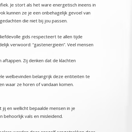
fiek. Je stort als het ware energetisch ineens in
 Ook kunnen ze je een onbehagelijk gevoel van
gedachten die niet bij jou passen.
efdevolle gids respecteert te allen tijde
endelijk verwoord: “gastenergieën”. Veel mensen
n aftappen. Zij denken dat de klachten
ele welbevinden belangrijk deze entiteiten te
turen waar ze horen of vandaan komen.
jij en wellicht bepaalde mensen in je
n behoorlijk vals en misleidend.
e spelers worden door onszelf aangetrokken door