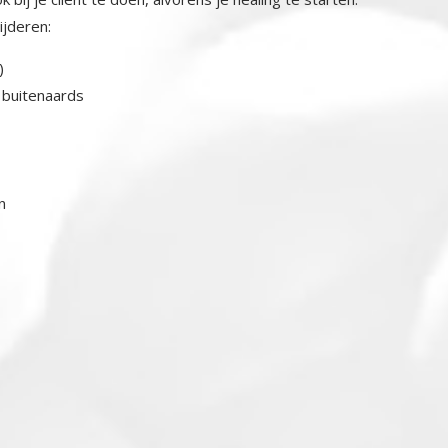
ijderen:
)
n buitenaards
n