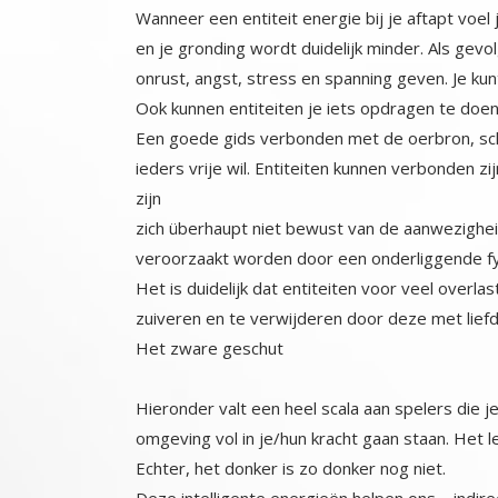
Wanneer een entiteit energie bij je aftapt voel 
en je gronding wordt duidelijk minder. Als gevo
onrust, angst, stress en spanning geven. Je kun
Ook kunnen entiteiten je iets opdragen te doen
Een goede gids verbonden met de oerbron, schep
ieders vrije wil. Entiteiten kunnen verbonden zi
zijn
zich überhaupt niet bewust van de aanwezigheid
veroorzaakt worden door een onderliggende fy
Het is duidelijk dat entiteiten voor veel overl
zuiveren en te verwijderen door deze met liefde
Het zware geschut
Hieronder valt een heel scala aan spelers die j
omgeving vol in je/hun kracht gaan staan. Het l
Echter, het donker is zo donker nog niet.
Deze intelligente energieën helpen ons – indi