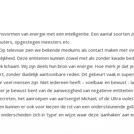
svormen van energie met een intelligentie. Een aantal soorten zi
bouters, opgestegen meesters etc.
 Op televisie zien we bekende mediums als contact maken met ov
lijkheid. Deze entiteiten kunnen zowel met als zonder kwade be
k lichaam. Wij zijn deels hun bron van energie. Hoe merk je dat j
rt, zonder duidelijk aantoonbare reden. Dit gebeurt vaak in supe
r veel mensen zijn. Niet iedereen heeft – voelbaar en bewust - la
er je bewust bent van de aanwezigheid van negatieve entiteiten 
ecreten, het aanroepen van aartsengel Michael, of de Ultra violet
iten kunnen er ook voor kiezen de rol van een ondersteunende gids
 onderscheiden zich in ‘type’ en wijze waar deze ‘aanhaken’ aan e