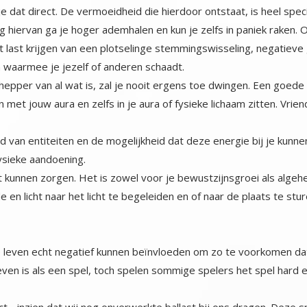
je dat direct. De vermoeidheid die hierdoor ontstaat, is heel speci
lg hiervan ga je hoger ademhalen en kun je zelfs in paniek raken.
t last krijgen van een plotselinge stemmingswisseling, negatieve 
 waarmee je jezelf of anderen schaadt.
per van al wat is, zal je nooit ergens toe dwingen. Een goede li
jn met jouw aura en zelfs in je aura of fysieke lichaam zitten. Vri
 van entiteiten en de mogelijkheid dat deze energie bij je kunne
sieke aandoening.
ast kunnen zorgen. Het is zowel voor je bewustzijnsgroei als algeh
 en licht naar het licht te begeleiden en of naar de plaats te s
e leven echt negatief kunnen beïnvloeden om zo te voorkomen dat 
even is als een spel, toch spelen sommige spelers het spel hard e
rect - inzien dat wij nog onverwerkte ballast bij ons dragen. Dez