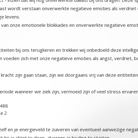
allast wordt verstaan onverwerkte negatieve emoties als verdrie
ge levens.
en van onze emotionele blokkades en onverwerkte negatieve em
titeiten bij ons terugkeren en trekken wij onbedoeld deze intell
 voeden zich met onze negatieve emoties als angst, verdriet, bo
e kracht zijn gaan staan, zijn we doorgaans vrij van deze entitei
eriode wanneer we ziek zijn, vermoeid zijn of veel stress ervaren
na 2
 jezelf en je energieveld te zuiveren van eventueel aanwezige nega
ij je cliënt te doen, alvorens je healing te starten.