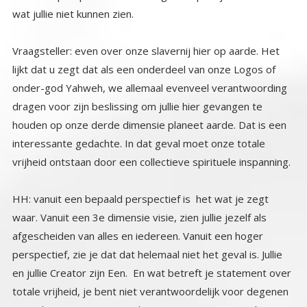
wat jullie niet kunnen zien.
Vraagsteller: even over onze slavernij hier op aarde. Het
lijkt dat u zegt dat als een onderdeel van onze Logos of
onder-god Yahweh, we allemaal evenveel verantwoording
dragen voor zijn beslissing om jullie hier gevangen te
houden op onze derde dimensie planeet aarde. Dat is een
interessante gedachte. In dat geval moet onze totale
vrijheid ontstaan door een collectieve spirituele inspanning.
HH: vanuit een bepaald perspectief is het wat je zegt
waar. Vanuit een 3e dimensie visie, zien jullie jezelf als
afgescheiden van alles en iedereen. Vanuit een hoger
perspectief, zie je dat dat helemaal niet het geval is. Jullie
en jullie Creator zijn Een. En wat betreft je statement over
totale vrijheid, je bent niet verantwoordelijk voor degenen
om je heen. Jij en zij zijn ook Een, gezien vanuit een hogere
dimensie, maar in deze dimensie ben je hier om aan je zelf
te werken. Je bent hier om je te herinneren wie je werkelijk
bent en waarom je hier bent. Je bent hier om je de
Oneindige Creator te herinneren. Om de Creator in jezelf
te leren kennen, en om te leren om hem te dienen. En om
vanuit je eigen vrije wil te kiezen om anderen te helpen en
te dienen. Maar je moet eerst het ene doen en dan pas