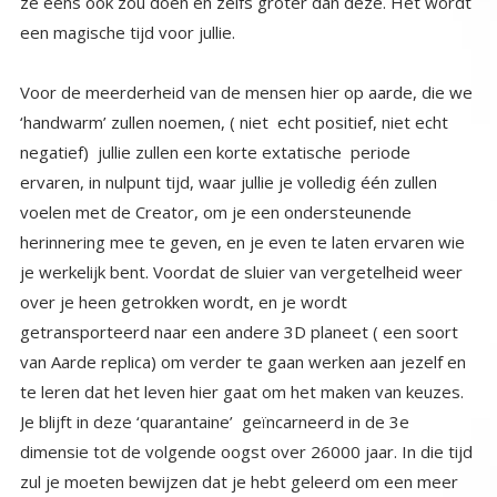
een magische tijd voor jullie.
Voor de meerderheid van de mensen hier op aarde, die we
‘handwarm’ zullen noemen, ( niet echt positief, niet echt
negatief) jullie zullen een korte extatische periode
ervaren, in nulpunt tijd, waar jullie je volledig één zullen
voelen met de Creator, om je een ondersteunende
herinnering mee te geven, en je even te laten ervaren wie
je werkelijk bent. Voordat de sluier van vergetelheid weer
over je heen getrokken wordt, en je wordt
getransporteerd naar een andere 3D planeet ( een soort
van Aarde replica) om verder te gaan werken aan jezelf en
te leren dat het leven hier gaat om het maken van keuzes.
Je blijft in deze ‘quarantaine’ geïncarneerd in de 3e
dimensie tot de volgende oogst over 26000 jaar. In die tijd
zul je moeten bewijzen dat je hebt geleerd om een meer
positief mens te zijn. Meer gefocust op het helpen van
anderen dan bezig zijn met alleen voor jezelf te kiezen.
(egoïstisch te leven) Als je dit hebt geleerd en je kunt het,
dan zul je bij de volgende oogst het recht hebben om als
een lid van de Galactische gemeenschap samen met ons je
broers en zusters van De Ene, aan de tafel te zitten van