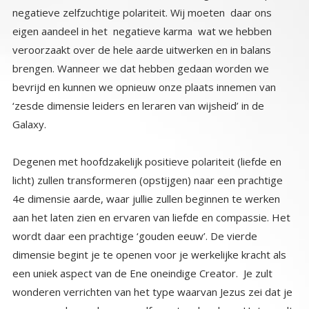
Galaxy.
Degenen met hoofdzakelijk positieve polariteit (liefde en
licht) zullen transformeren (opstijgen) naar een prachtige
4e dimensie aarde, waar jullie zullen beginnen te werken
aan het laten zien en ervaren van liefde en compassie. Het
wordt daar een prachtige ‘gouden eeuw’. De vierde
dimensie begint je te openen voor je werkelijke kracht als
een uniek aspect van de Ene oneindige Creator. Je zult
wonderen verrichten van het type waarvan Jezus zei dat je
ze eens ook zou doen en zelfs groter dan deze. Het wordt