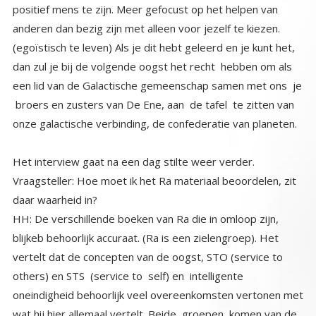
onze galactische verbinding, de confederatie van planeten.
Het interview gaat na een dag stilte weer verder.
Vraagsteller: Hoe moet ik het Ra materiaal beoordelen, zit
daar waarheid in?
HH: De verschillende boeken van Ra die in omloop zijn,
blijkeb behoorlijk accuraat. (Ra is een zielengroep). Het
vertelt dat de concepten van de oogst, STO (service to
others) en STS (service to self) en intelligente
oneindigheid behoorlijk veel overeenkomsten vertonen met
wat hij hier allemaal vertelt. Beide groepen komen van de
zelfde bron (oneindige Creator) wij herinneren ons beiden
wie we werkelijk zijn. Hun boodschappen bevatten
dezelfde waarheden als die van ons. Het is zo dat de
boodschappen van de 6e dimensie zielengroep Ra de
meest accurate informatie is die verkrijgbaar is in onze
gecontroleerde mainstream circulatie van dit moment