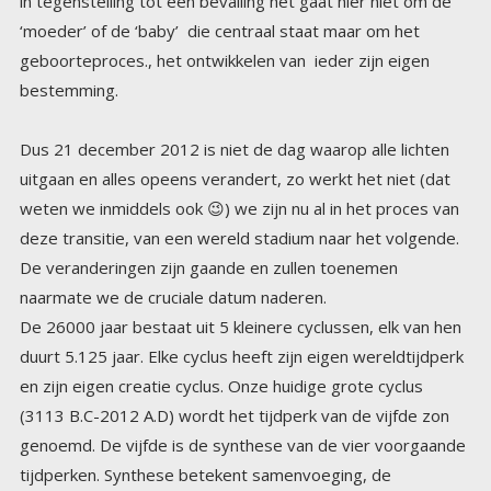
bestemming.
Dus 21 december 2012 is niet de dag waarop alle lichten
uitgaan en alles opeens verandert, zo werkt het niet (dat
weten we inmiddels ook 😉) we zijn nu al in het proces van
deze transitie, van een wereld stadium naar het volgende.
De veranderingen zijn gaande en zullen toenemen
naarmate we de cruciale datum naderen.
De 26000 jaar bestaat uit 5 kleinere cyclussen, elk van hen
duurt 5.125 jaar. Elke cyclus heeft zijn eigen wereldtijdperk
en zijn eigen creatie cyclus. Onze huidige grote cyclus
(3113 B.C-2012 A.D) wordt het tijdperk van de vijfde zon
genoemd. De vijfde is de synthese van de vier voorgaande
tijdperken. Synthese betekent samenvoeging, de
tegenstellingen van de voorgaande tijdperken worden in
de synthese opgeheven. We kwamen deze cyclus binnen
op 13 augustus, 3113 BC, in de Maya teksten beschreven