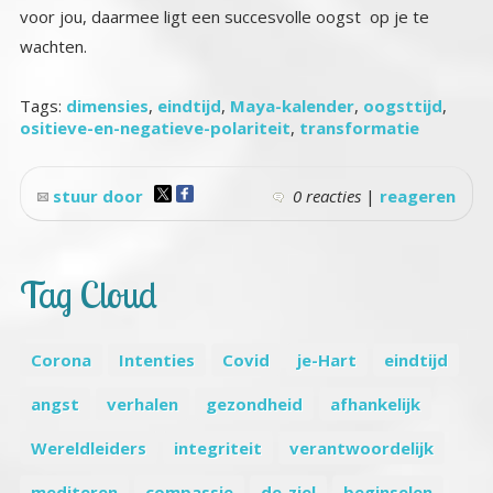
wachten.
Tags:
dimensies
,
eindtijd
,
Maya-kalender
,
oogsttijd
,
ositieve-en-negatieve-polariteit
,
transformatie
stuur door
0 reacties
|
reageren
Tag Cloud
Corona
Intenties
Covid
je-Hart
eindtijd
angst
verhalen
gezondheid
afhankelijk
Wereldleiders
integriteit
verantwoordelijk
mediteren
compassie
de-ziel
beginselen