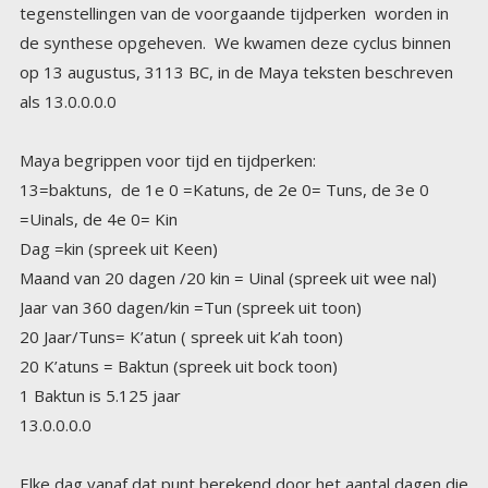
als 13.0.0.0.0
Maya begrippen voor tijd en tijdperken:
13=baktuns, de 1e 0 =Katuns, de 2e 0= Tuns, de 3e 0
=Uinals, de 4e 0= Kin
Dag =kin (spreek uit Keen)
Maand van 20 dagen /20 kin = Uinal (spreek uit wee nal)
Jaar van 360 dagen/kin =Tun (spreek uit toon)
20 Jaar/Tuns= K’atun ( spreek uit k’ah toon)
20 K’atuns = Baktun (spreek uit bock toon)
1 Baktun is 5.125 jaar
13.0.0.0.0
Elke dag vanaf dat punt berekend door het aantal dagen die
zijn voorbijgegaan sinds het kosmische beginpunt. Binnen
de 5.125 jaar cyclus, heb je 13 kleinere cycli, genaamd de
13 Baktun telling, of de lange telling. Elke Baktun cyclus
duurt 394 jaar of 144.000 dagen. Elke Baktun heeft zijn
eigen historische leeftijd, binnen de grote Creatie Cyclus,
met een speciale bestemming voor de evolutie van