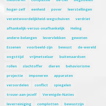
hoger-zelf
eenheid
pover
leerstellingen
verantwoordelijkheid-wegschuiven
verdriet
afhankelijk-versus-onafhankelijk
Heling
andere-belangen
levervlekken
geweten
Essenen
voorbeeld-zijn
bewust
de-wereld
oogsttijd
vrijmetselaar
buitenaardsen
rollen
slachtoffer
dieren
behaviorisme
projectie
imponeren
apparaten
veroordelen
conflict
spiegelen
trouw-aan-jezelf
Verenigde-Naties
leverreiniging
complotten
bewustzijn