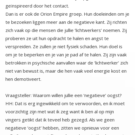
geïnspireerd door het contact.
Dan is er ook de Orion Empire groep. Hun doeleinden om je
te bezoeken liggen meer aan de negatieve kant. Zij richten
zich vaak op die mensen die jullie ‘lichtwerkers’ noemen. Zij
proberen ze uit hun opdracht te halen en angst te
verspreiden. Ze zullen je niet fysiek schaden. Hun doel is
om je te beperken en je van je pad af te halen. Zij zijn vaak
betrokken in psychische aanvallen waar de ‘lichtwerker’ zich
niet van bewust is, maar die hen vaak veel energie kost en
hen demotiveert.
Vraagsteller: Waarom willen jullie een ‘negatieve’ oogst?
HH: Dat is erg ingewikkeld om te verwoorden, en ik moet
voorzichtig zijn met wat ik zeg want ik ben al op mijn
vingers getikt dat ik teveel heb gezegd. Als we geen
negatieve ‘oogst’ hebben, zitten we opnieuw voor een
volledige cyclus aan jullie en de aarde vast. Als deze grote
oogst eenmaal is afgerond, dan is ook ons contract met de
council van ouderen en onze creator afgerond. Met andere
woorden: dan hebben ze onze plicht gedaan, en zijn we vrij
om terug te keren naar onze volledige expressie, dat van
6e (bijna 7e) dimensie, Galactische bewakers, en degenen
die vol vreugde ten dienste staan van de Oneindige
Creator, en voor onze broeders en zusters in onze Galaxy.
Maar er is een probleem, hoewel je zou het een probleem
kunnen noemen, wij noemen het een uitdaging. Ik zal dat
later wat meer in detail uitleggen. Maar in het kort. Wij
hebben een heel hoog percentage nodig van mensen die
de negatieve polariteit kiezen, om een negatieve oogst te
kunnen bereiken. In andere woorden wij moeten egoïstisch
en zelfzuchtig zijn in een extreme graad om negatief te
kunnen oogsten. Daarom werken we zo hard om zo
negatief polariserend te zijn als maar mogelijk is. Als we
geen hoog genoeg negatief percentage creëren, missen
we onze kans en dan eindigen we weer met de
‘handwarme’ meerderheid, en dan moeten we nog een