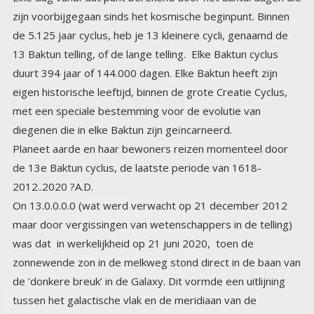
diegenen die in elke Baktun zijn geïncarneerd.
Planeet aarde en haar bewoners reizen momenteel door
de 13e Baktun cyclus, de laatste periode van 1618-
2012..2020 ?A.D.
On 13.0.0.0.0 (wat werd verwacht op 21 december 2012
maar door vergissingen van wetenschappers in de telling)
was dat in werkelijkheid op 21 juni 2020, toen de
zonnewende zon in de melkweg stond direct in de baan van
de ‘donkere breuk’ in de Galaxy. Dit vormde een uitlijning
tussen het galactische vlak en de meridiaan van de
zonnewende. We kwamen daarmee binnen in een letterlijke
uitlijning van de kosmische, galactische, zon, en maan
posities. Dit is een gebeurtenis die zich langzaam heeft
opgebouwd over een periode van duizenden jaren, en die
word veroorzaakt door de precessie van de equinoxen.
Het is een soort kanteling van de universele tandwielen.
Het kondigt de grote oogst (Harvest) aan en de komst van
de ‘Heer van de oogst’. En de planeet zal zijn transformatie
naar de 4e dimensie afmaken, de vierde dimensie is de