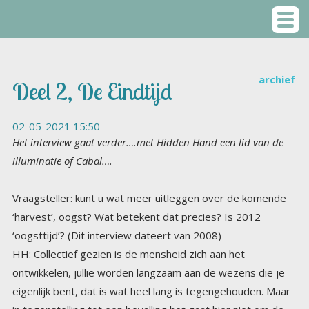
archief
Deel 2, De Eindtijd
02-05-2021 15:50
Het interview gaat verder….met Hidden Hand een lid van de
illuminatie of Cabal….
Vraagsteller: kunt u wat meer uitleggen over de komende
‘harvest’, oogst? Wat betekent dat precies? Is 2012
‘oogsttijd’? (Dit interview dateert van 2008)
HH: Collectief gezien is de mensheid zich aan het
ontwikkelen, jullie worden langzaam aan de wezens die je
eigenlijk bent, dat is wat heel lang is tegengehouden. Maar
in tegenstelling tot een bevalling het gaat hier niet om de
‘moeder’ of de ‘baby’ die centraal staat maar om het
geboorteproces., het ontwikkelen van ieder zijn eigen