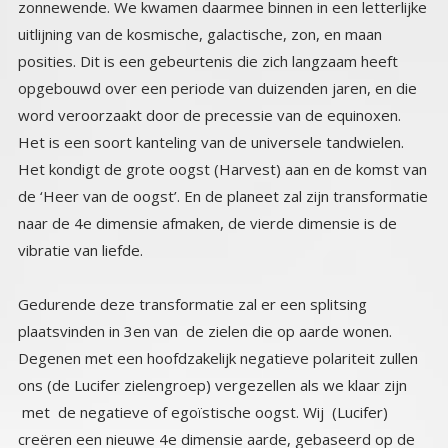
vibratie van liefde.
Gedurende deze transformatie zal er een splitsing
plaatsvinden in 3en van de zielen die op aarde wonen.
Degenen met een hoofdzakelijk negatieve polariteit zullen
ons (de Lucifer zielengroep) vergezellen als we klaar zijn
met de negatieve of egoïstische oogst. Wij (Lucifer)
creëren een nieuwe 4e dimensie aarde, gebaseerd op de
negatieve zelfzuchtige polariteit. Wij moeten daar ons
eigen aandeel in het negatieve karma wat we hebben
veroorzaakt over de hele aarde uitwerken en in balans
brengen. Wanneer we dat hebben gedaan worden we
bevrijd en kunnen we opnieuw onze plaats innemen van
‘zesde dimensie leiders en leraren van wijsheid’ in de