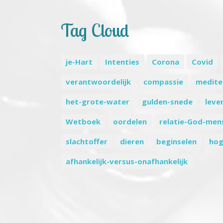
Tag Cloud
je-Hart
Intenties
Corona
Covid
verantwoordelijk
compassie
medite
het-grote-water
gulden-snede
leve
Wetboek
oordelen
relatie-God-men
slachtoffer
dieren
beginselen
hog
afhankelijk-versus-onafhankelijk