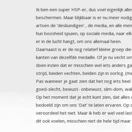
Ik ben een super HSP-er, dus voel eigenlijk all
beschermen. Maar blijkbaar is er nu meer nodig,
artsen de ‘deskundigen’ , de media, en alle mense
hun boosheid spuien, op sociale media, naar elka
er in de lucht hangt, om ons allemaal heen.
Daarnaast is er de nog relatief kleine groep die
kanten van dezelfde medaille. Of je nu vecht 
doen inzien dat er misschien wel iets anders g
strijd, beiden vechten, beiden zijn in oorlog. 
Pas wanneer je gaat zien dat het nog iets heel a
goed-slecht, bewust- onbewust, slim-dom, wakker
Op het moment dat je echt kunt zien, dat alles 
bedoeld zijn om ons ‘Dat’ te laten ervaren. Op 
veroordeel het niet. Maar ik heb er wel veel last
dit ook voelen, misschien niet de hele tijd maa