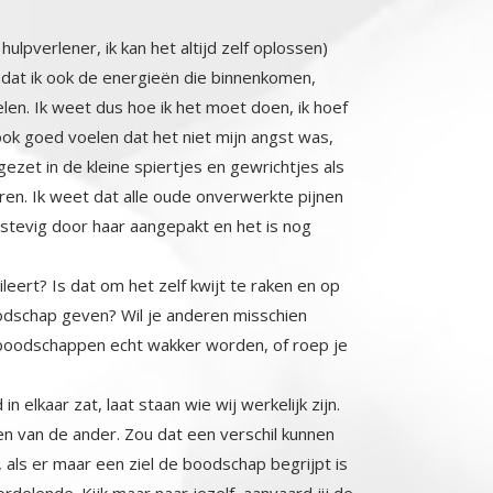
ulpverlener, ik kan het altijd zelf oplossen)
ok dat ik ook de energieën die binnenkomen,
en. Ik weet dus hoe ik het moet doen, ik hoef
ook goed voelen dat het niet mijn angst was,
t in de kleine spiertjes en gewrichtjes als
n. Ik weet dat alle oude onverwerkte pijnen
n stevig door haar aangepakt en het is nog
leert? Is dat om het zelf kwijt te raken en op
 boodschap geven? Wil je anderen misschien
oodschappen echt wakker worden, of roep je
n elkaar zat, laat staan wie wij werkelijk zijn.
en van de ander. Zou dat een verschil kunnen
als er maar een ziel de boodschap begrijpt is
elende. Kijk maar naar jezelf, aanvaard jij de