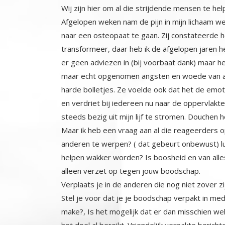
Wij zijn hier om al die strijdende mensen te he
Afgelopen weken nam de pijn in mijn lichaam weer
naar een osteopaat te gaan. Zij constateerde h
transformeer, daar heb ik de afgelopen jaren hee
er geen adviezen in (bij voorbaat dank) maar he
maar echt opgenomen angsten en woede van ander
harde bolletjes. Ze voelde ook dat het de emot
en verdriet bij iedereen nu naar de oppervlak
steeds bezig uit mijn lijf te stromen. Douchen 
Maar ik heb een vraag aan al die reageerders op
anderen te werpen? ( dat gebeurt onbewust) l
helpen wakker worden? Is boosheid en van all
alleen verzet op tegen jouw boodschap.
Verplaats je in de anderen die nog niet zover zijn
Stel je voor dat je je boodschap verpakt in me
make?, Is het mogelijk dat er dan misschien we
het doel al bereikt. Vriendelijk verpakte beric