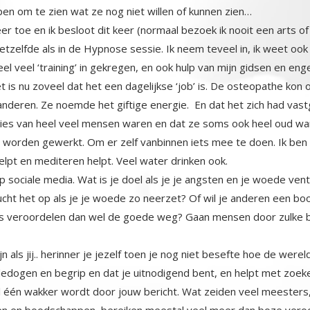
lpen om te zien wat ze nog niet willen of kunnen zien…
 toe en ik besloot dit keer (normaal bezoek ik nooit een arts of h
etzelfde als in de Hypnose sessie. Ik neem teveel in, ik weet o
l veel ‘training’ in gekregen, en ook hulp van mijn gidsen en engel
t is nu zoveel dat het een dagelijkse ‘job’ is. De osteopathe kon 
en. Ze noemde het giftige energie. En dat het zich had vastgeze
ies van heel veel mensen waren en dat ze soms ook heel oud ware
te worden gewerkt. Om er zelf vanbinnen iets mee te doen. Ik be
helpt en mediteren helpt. Veel water drinken ook.
 sociale media. Wat is je doel als je je angsten en je woede venti
ucht het op als je je woede zo neerzet? Of wil je anderen een
es veroordelen dan wel de goede weg? Gaan mensen door zulke b
 als jij.. herinner je jezelf toen je nog niet besefte hoe de wereld i
dedogen en begrip en dat je uitnodigend bent, en helpt met zoek
l één wakker wordt door jouw bericht. Wat zeiden veel meesters, 
hten en boodschappen, bereiken meestal veel meer dan boze veroord