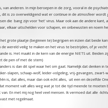
es, van anderen. In mijn beroepen in de zorg, vooral in de psychia
 dit is zo overweldigend wat er continue in de atmosfeer wordt ge
n die bang zijn voor ‘het’ virus. Maar ook aan de andere kant, al d
ar, elkaar uitschelden voor schapen, en onbewusten en noem het maa
 het grote plaatje (beginnen te) begrijpen en inzien dat beide kant
om de wereld veilig te maken en het virus te bestrijden, of je 
aande is. Het maakt in de kern van de energie NIETS uit. Beiden 
(met de pen of met de stem)
nders is dan dit spel waar het om gaat. Namelijk dat denken in teg
-slapen, schaap-wolf, leider-volgeling, vrij-gevangen, zwart-wit
één is, dat alles, maar dan ook echt alles, uit een en dezelfde O
dat moment valt alles weg wat je tot die tijd meende te moeten be
 van. En met mij nog heel veel mensen. Ik vermoed dat alle -lichtwe
r vast met regelmaat.