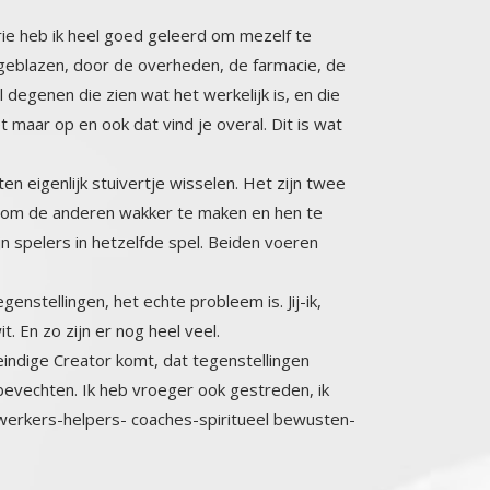
trie heb ik heel goed geleerd om mezelf te
blazen, door de overheden, de farmacie, de
egenen die zien wat het werkelijk is, en die
r op en ook dat vind je overal. Dit is wat
en eigenlijk stuivertje wisselen. Het zijn twee
vecht om de anderen wakker te maken en hen te
zijn spelers in hetzelfde spel. Beiden voeren
enstellingen, het echte probleem is. Jij-ik,
. En zo zijn er nog heel veel.
neindige Creator komt, dat tegenstellingen
vechten. Ik heb vroeger ook gestreden, ik
rkers-helpers- coaches-spiritueel bewusten-