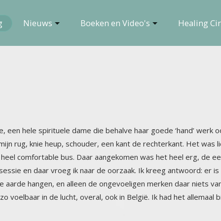
g
Nieuws
Boeken en Video's
Healing Cir
 een hele spirituele dame die behalve haar goede ‘hand’ werk ook
n mijn rug, knie heup, schouder, een kant de rechterkant. Het w
 heel comfortable bus. Daar aangekomen was het heel erg, de eers
sessie en daar vroeg ik naar de oorzaak. Ik kreeg antwoord: er
 aarde hangen, en alleen de ongevoeligen merken daar niets van. 
o voelbaar in de lucht, overal, ook in België. Ik had het allemaal 