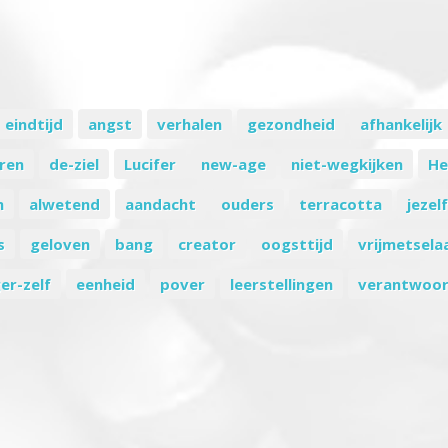
eindtijd
angst
verhalen
gezondheid
afhankelijk
ren
de-ziel
Lucifer
new-age
niet-wegkijken
He
n
alwetend
aandacht
ouders
terracotta
jezel
s
geloven
bang
creator
oogsttijd
vrijmetsela
er-zelf
eenheid
pover
leerstellingen
verantwoor