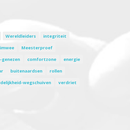
Wereldleiders
integriteit
imwee
Meesterproef
f-genezen
comfortzone
energie
ar
buitenaardsen
rollen
delijkheid-wegschuiven
verdriet