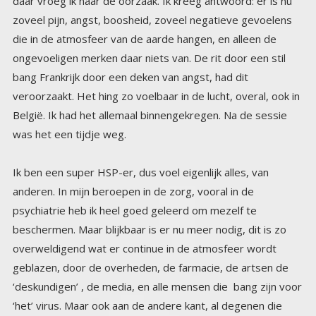
was het een tijdje weg.
Ik ben een super HSP-er, dus voel eigenlijk alles, van
anderen. In mijn beroepen in de zorg, vooral in de
psychiatrie heb ik heel goed geleerd om mezelf te
beschermen. Maar blijkbaar is er nu meer nodig, dit is zo
overweldigend wat er continue in de atmosfeer wordt
geblazen, door de overheden, de farmacie, de artsen de
‘deskundigen’ , de media, en alle mensen die bang zijn voor
‘het’ virus. Maar ook aan de andere kant, al degenen die
zien wat het werkelijk is, en die hun boosheid spuien, op
sociale media, naar elkaar, elkaar uitschelden voor schapen,
en onbewusten en noem het maar op en ook dat vind je