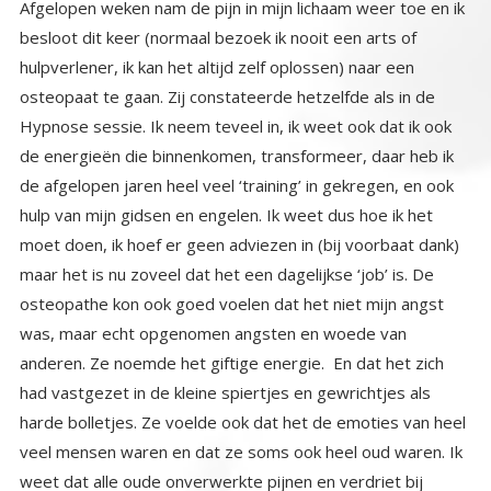
Afgelopen weken nam de pijn in mijn lichaam weer toe en ik
besloot dit keer (normaal bezoek ik nooit een arts of
hulpverlener, ik kan het altijd zelf oplossen) naar een
osteopaat te gaan. Zij constateerde hetzelfde als in de
Hypnose sessie. Ik neem teveel in, ik weet ook dat ik ook
de energieën die binnenkomen, transformeer, daar heb ik
de afgelopen jaren heel veel ‘training’ in gekregen, en ook
hulp van mijn gidsen en engelen. Ik weet dus hoe ik het
moet doen, ik hoef er geen adviezen in (bij voorbaat dank)
maar het is nu zoveel dat het een dagelijkse ‘job’ is. De
osteopathe kon ook goed voelen dat het niet mijn angst
was, maar echt opgenomen angsten en woede van
anderen. Ze noemde het giftige energie. En dat het zich
had vastgezet in de kleine spiertjes en gewrichtjes als
harde bolletjes. Ze voelde ook dat het de emoties van heel
veel mensen waren en dat ze soms ook heel oud waren. Ik
weet dat alle oude onverwerkte pijnen en verdriet bij
iedereen nu naar de oppervlakte worden gewerkt. Om er
zelf vanbinnen iets mee te doen. Ik ben stevig door haar
aangepakt en het is nog steeds bezig uit mijn lijf te
stromen. Douchen helpt en mediteren helpt. Veel water