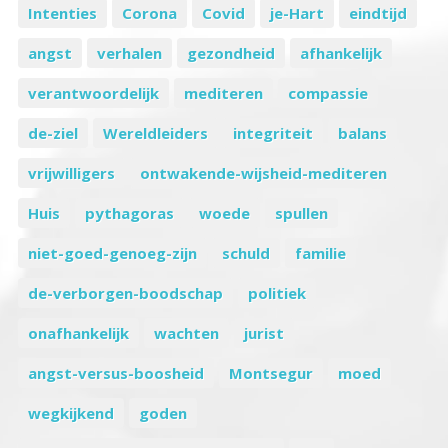
Intenties
Corona
Covid
je-Hart
eindtijd
angst
verhalen
gezondheid
afhankelijk
verantwoordelijk
mediteren
compassie
de-ziel
Wereldleiders
integriteit
balans
vrijwilligers
ontwakende-wijsheid-mediteren
Huis
pythagoras
woede
spullen
niet-goed-genoeg-zijn
schuld
familie
de-verborgen-boodschap
politiek
onafhankelijk
wachten
jurist
angst-versus-boosheid
Montsegur
moed
wegkijkend
goden