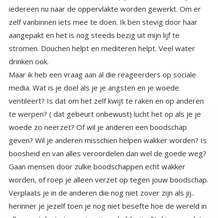
drinken ook.
Maar ik heb een vraag aan al die reageerders op sociale
media. Wat is je doel als je je angsten en je woede
ventileert? Is dat om het zelf kwijt te raken en op anderen
te werpen? ( dat gebeurt onbewust) lucht het op als je je
woede zo neerzet? Of wil je anderen een boodschap
geven? Wil je anderen misschien helpen wakker worden? Is
boosheid en van alles veroordelen dan wel de goede weg?
Gaan mensen door zulke boodschappen echt wakker
worden, of roep je alleen verzet op tegen jouw boodschap.
Verplaats je in de anderen die nog niet zover zijn als jij..
herinner je jezelf toen je nog niet besefte hoe de wereld in
elkaar zat, laat staan wie wij werkelijk zijn. Stel je voor dat
je je boodschap verpakt in mededogen en begrip en dat je
uitnodigend bent, en helpt met zoeken van de ander. Zou
dat een verschil kunnen make?, Is het mogelijk dat er dan
misschien wel één wakker wordt door jouw bericht. Wat
zeiden veel meesters, als er maar een ziel de boodschap
begrijpt is het doel al bereikt. Vriendelijk verpakte berichten
en boodschappen, bereiken meestal veel meer dan boze
veroordelende. Kijk maar naar jezelf, aanvaard jij de