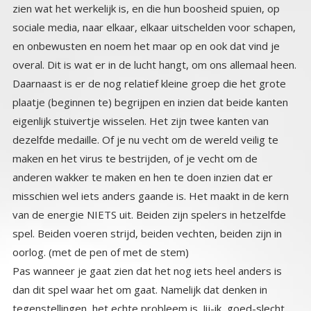
overal. Dit is wat er in de lucht hangt, om ons allemaal heen.
Daarnaast is er de nog relatief kleine groep die het grote
plaatje (beginnen te) begrijpen en inzien dat beide kanten
eigenlijk stuivertje wisselen. Het zijn twee kanten van
dezelfde medaille. Of je nu vecht om de wereld veilig te
maken en het virus te bestrijden, of je vecht om de
anderen wakker te maken en hen te doen inzien dat er
misschien wel iets anders gaande is. Het maakt in de kern
van de energie NIETS uit. Beiden zijn spelers in hetzelfde
spel. Beiden voeren strijd, beiden vechten, beiden zijn in
oorlog. (met de pen of met de stem)
Pas wanneer je gaat zien dat het nog iets heel anders is
dan dit spel waar het om gaat. Namelijk dat denken in
tegenstellingen, het echte probleem is. Jij-ik, goed-slecht,
bewust- onbewust, slim-dom, wakker-slapen, schaap-wolf,
leider-volgeling, vrij-gevangen, zwart-wit. En zo zijn er nog