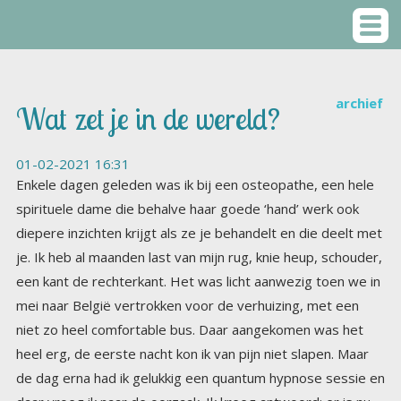
archief
Wat zet je in de wereld?
01-02-2021 16:31
Enkele dagen geleden was ik bij een osteopathe, een hele
spirituele dame die behalve haar goede ‘hand’ werk ook
diepere inzichten krijgt als ze je behandelt en die deelt met
je. Ik heb al maanden last van mijn rug, knie heup, schouder,
een kant de rechterkant. Het was licht aanwezig toen we in
mei naar België vertrokken voor de verhuizing, met een
niet zo heel comfortable bus. Daar aangekomen was het
heel erg, de eerste nacht kon ik van pijn niet slapen. Maar
de dag erna had ik gelukkig een quantum hypnose sessie en
daar vroeg ik naar de oorzaak. Ik kreeg antwoord: er is nu
zoveel pijn, angst, boosheid, zoveel negatieve gevoelens
die in de atmosfeer van de aarde hangen, en alleen de
ongevoeligen merken daar niets van. De rit door een stil
bang Frankrijk door een deken van angst, had dit
veroorzaakt. Het hing zo voelbaar in de lucht, overal, ook in
België. Ik had het allemaal binnengekregen. Na de sessie