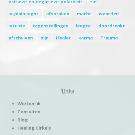
ositieve-en-negatieve-polariteit
ziel
in-plain-sight
afspraken
macht
waarden
intuitie
tegenstellingen
leegte
doordrenkt
afschuiven
pijn
Healer
karma
Trauma
Links
Wie ben ik
Consulten
Blog
Healing Cirkels