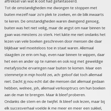
aftreksel van wat ik ooit had gefantaseerd.
Tot de omstandigheden me dwongen te stoppen met
buiten mezelf naar zo’n plek te zoeken, en de blik inwaarts
te keren. De omstandigheden waren dwingend genoeg,
buiten was het niet veilig, maar de angst om naar binnen te
gaan was minstens zo sterk. Het lukte me niet ondanks het
lezen van vele boeken geschreven door mensen die daar
blijkbaar wel moeiteloos toe in staat waren. Allemaal
slaagden ze erin om hup, even naar binnen te wippen, daar
het een en ander op te ruimen en ook nog met geweldige
metafysische ervaringen naar buiten te komen. Maar een
stemmetje in mijn hoofd zei, ach: geloof dat toch allemaal
niet. Dacht jij nou echt dat die mensen dat allemaal gedaan
hebben, welnee, joh, allemaal verkooptrucs om hun boeken
aan de man te brengen. Maar ik bleef proberen.
Ondanks die stem en de twijfel. Ik bleef ook lezen, maar bij
elk succesverhaal voelde ik me meer en meer een sukkel,
want bij mij riep het alleen maar angst op en nare
kinderherinneringen. Niks mooie stilte of prachtige
eenheidservaringen. Elke keer als ik weer een poging
waagde, was het alsof ik onmiddellijk werd buiten geschopt.
Tot ik op een dag het boek ‘leven in je hart ‘begon te lezen,
een praktisch boek van Drunvalo Melchizedek. Hij bouwde
de oefeningen heel rustig op, niet meteen in je hart gaan,
niet direct het enge opzoeken. Maar voorzichtig, stap voor
stap, verbinding zoeken met moeder aarde die je steunt en
vader kosmos die je inspireert. En ja het wonder gebeurde:
dit lukte, ik deed in het begin braaf wat in het boekje stond,
maar gaandeweg werd ik steeds vermeteler en deed het