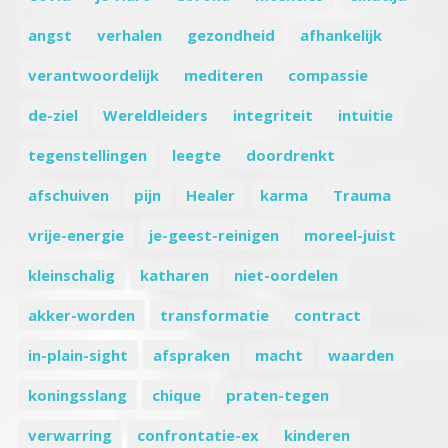
angst
verhalen
gezondheid
afhankelijk
verantwoordelijk
mediteren
compassie
de-ziel
Wereldleiders
integriteit
intuitie
tegenstellingen
leegte
doordrenkt
afschuiven
pijn
Healer
karma
Trauma
vrije-energie
je-geest-reinigen
moreel-juist
kleinschalig
katharen
niet-oordelen
akker-worden
transformatie
contract
in-plain-sight
afspraken
macht
waarden
koningsslang
chique
praten-tegen
verwarring
confrontatie-ex
kinderen