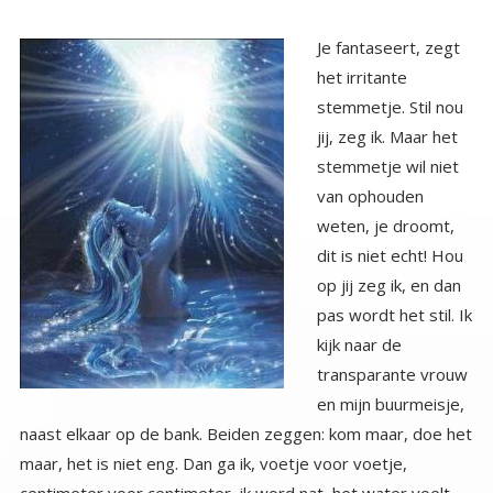
Je fantaseert, zegt
het irritante
stemmetje. Stil nou
jij, zeg ik. Maar het
stemmetje wil niet
van ophouden
weten, je droomt,
dit is niet echt! Hou
op jij zeg ik, en dan
pas wordt het stil. Ik
kijk naar de
transparante vrouw
en mijn buurmeisje,
naast elkaar op de bank. Beiden zeggen: kom maar, doe het
maar, het is niet eng. Dan ga ik, voetje voor voetje,
centimeter voor centimeter, ik word nat, het water voelt
vies olieachtig en koud. De slijmerige slierten kronkelen om
mijn lichaam. Houden me tegen. Voorzichtig begin ik te
zwemmen, de slierten belemmeren me, ik moet me steeds
losrukken, mijn hart gaat tekeer, het bonkt tegen mijn
borstkas, maar ik ga en zet door, richting het bankje.
Halverwege word het water warmer, schoner zachter en
hangt er een prettige geur. Het zwemmen gaat nu ook
sneller, lichter, gemakkelijker. Dan ben ik er. Mijn buurmeisje
staat met open armen op me te wachten. De transparante
vrouw, nu zie ik het pas, lijkt op mij. Ik kijk haar vragend aan.
Ik ben je ware zelf, zegt ze en trots op je, je hebt het
gedaan, je bent het grote water overgestoken, en glijdt