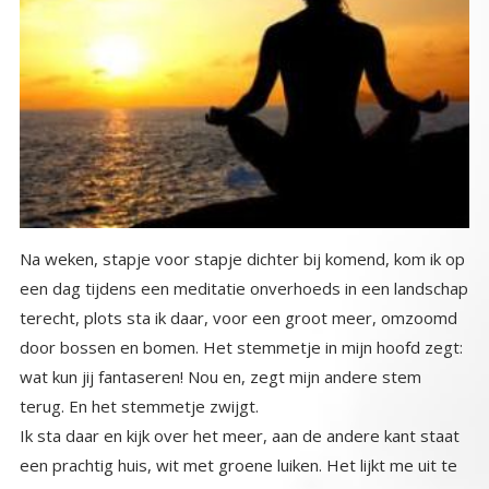
Na weken, stapje voor stapje dichter bij komend, kom ik op
een dag tijdens een meditatie onverhoeds in een landschap
terecht, plots sta ik daar, voor een groot meer, omzoomd
door bossen en bomen. Het stemmetje in mijn hoofd zegt:
wat kun jij fantaseren! Nou en, zegt mijn andere stem
terug. En het stemmetje zwijgt.
Ik sta daar en kijk over het meer, aan de andere kant staat
een prachtig huis, wit met groene luiken. Het lijkt me uit te
nodigen. Ik wil erheen maar moet daarvoor eerst het meer
over. Aan de andere kant van het meer staat een bankje en
daar zit een fragiel, doorzichtig wezen. Ik kijk naar haar, ze
lacht me warm toe, kom maar, zegt ze, spring erin. Ik voel
met mijn grote teen, brrr, koud, nat en slijmerig. Ik durf niet.
Ook de dag erna durf ik niet, en nog veel dagen blijf ik
aarzelend, verlangend aan de overkant staan. Het water is
te diep, bevat te veel slijmerige vreemde wezens ,
glibberige planten, donkere dieptes. Elke keer bespringt de
angst me, ik wil dolgraag maar durf niet. En plots zit ze
daar, mijn buurmeisje van vroeger, waar ik plaatjes van de
Beegees mee heb gedraaid en gezwijmeld bij de foto’s van
Robin en Barry Gibb, we waren er beiden verliefd op. Na 35
jaar afwezigheid hebben we elkaar weer ontdekt, dankzij
schoolbank. Alsof ze nooit uit mijn leven is weggeweest zo
naadloos sluiten we weer op elkaar aan. En nu zit ze daar,