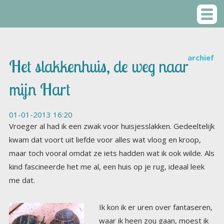
archief
Het slakkenhuis, de weg naar
mijn Hart
01-01-2013 16:20
Vroeger al had ik een zwak voor huisjesslakken. Gedeeltelijk
kwam dat voort uit liefde voor alles wat vloog en kroop,
maar toch vooral omdat ze iets hadden wat ik ook wilde. Als
kind fascineerde het me al, een huis op je rug, ideaal leek
me dat.
Ik kon
ik er uren over fantaseren,
waar ik heen zou gaan, moest ik
mijn huis op mijn rug hebben.
Zeker niet naar de tuin van mijn
vader, die haatte slakken, ze aten
alles op en werden met grof
geweld uitgeroeid. Mij deerde hun vraatzicht niet, ze
hadden huisjes en konden gaan en staan waar ze wilden.
Dat was het enige wat telde. Nu ja, gaan en staan, wel in
een tempo waar ik dan weer niet voor zou kiezen. Maar aan
de andere kant , een zilveren spoor achterlatend, had ook