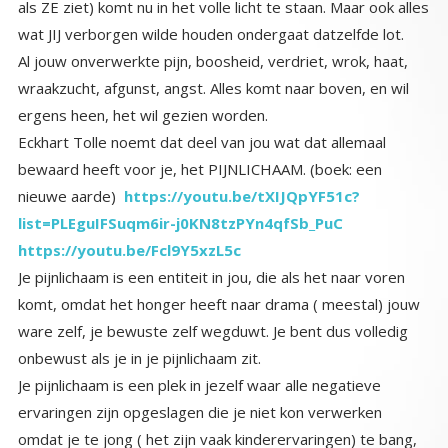
wat JIJ verborgen wilde houden ondergaat datzelfde lot.
Al jouw onverwerkte pijn, boosheid, verdriet, wrok, haat,
wraakzucht, afgunst, angst. Alles komt naar boven, en wil
ergens heen, het wil gezien worden.
Eckhart Tolle noemt dat deel van jou wat dat allemaal
bewaard heeft voor je, het PIJNLICHAAM. (boek: een
nieuwe aarde)
https://youtu.be/tXIJQpYF51c?
list=PLEguIFSuqm6ir-j0KN8tzPYn4qfSb_PuC
https://youtu.be/Fcl9Y5xzL5c
Je pijnlichaam is een entiteit in jou, die als het naar voren
komt, omdat het honger heeft naar drama ( meestal) jouw
ware zelf, je bewuste zelf wegduwt. Je bent dus volledig
onbewust als je in je pijnlichaam zit.
Je pijnlichaam is een plek in jezelf waar alle negatieve
ervaringen zijn opgeslagen die je niet kon verwerken
omdat je te jong ( het zijn vaak kinderervaringen) te bang,
te onwetend was. Het pijnlichaam wordt altijd getriggerd
door gebeurtenissen die lijken op… de negatieve
ervaringen van ‘toen’. Zo’n trigger werkt alsof iemand op
een rode knop drukt. Het alarm gaat af en de persoon is
onbewust terug in de oude ervaring en reageert vanuit die
oude ervaring met boosheid, angst, afweer, maar nu wel