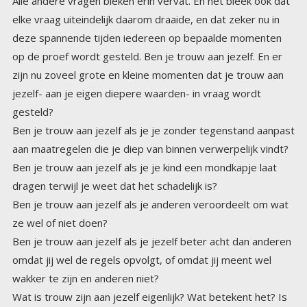
Alle andere vragen bleken erin vervat. En het bleek ook dat
elke vraag uiteindelijk daarom draaide, en dat zeker nu in
deze spannende tijden iedereen op bepaalde momenten
op de proef wordt gesteld. Ben je trouw aan jezelf. En er
zijn nu zoveel grote en kleine momenten dat je trouw aan
jezelf- aan je eigen diepere waarden- in vraag wordt
gesteld?
Ben je trouw aan jezelf als je je zonder tegenstand aanpast
aan maatregelen die je diep van binnen verwerpelijk vindt?
Ben je trouw aan jezelf als je je kind een mondkapje laat
dragen terwijl je weet dat het schadelijk is?
Ben je trouw aan jezelf als je anderen veroordeelt om wat
ze wel of niet doen?
Ben je trouw aan jezelf als je jezelf beter acht dan anderen
omdat jij wel de regels opvolgt, of omdat jij meent wel
wakker te zijn en anderen niet?
Wat is trouw zijn aan jezelf eigenlijk? Wat betekent het? Is
het luisteren naar je angst? Of naar je boosheid? Is het