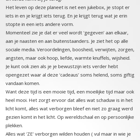
Het leven op deze planeet is net een jukebox, je stopt er
iets in en je krijgt iets terug. En je krijgt terug wat je erin
stopte in een iets andere vorm.
Momenteel zie je dat er veel wordt ‘gegeven’ aan elkaar,
aan je naasten en aan buitenstaanders. Je ziet het op alle
sociale media. Veroordelingen, boosheid, verwijten, zorgen,
angsten, maar ook hoop, liefde, warmte knuffels, wijsheid.
Je kunt ook zien als je je bewustzijn iets verder hebt
opengezet waar al deze ‘cadeaus’ soms helend, soms giftig
vandaan komen.
Want deze tijd is een mooie tijd, een moeilijke tijd maar ook
heel mooi. Het zorgt ervoor dat alles wat schaduw is in het
licht komt, alles wat verborgen bleef en niet zo graag werd
gezien komt in het licht. Op wereldschaal en op persoonlijke
plekken.
Alles wat ‘ZE’ verborgen wilden houden ( vul maar in wie je
als ZE ziet) komt nu in het volle licht te staan. Maar ook alles