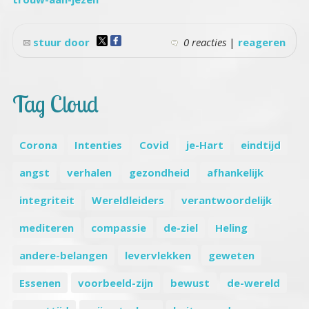
stuur door
0 reacties
|
reageren
Tag Cloud
Corona
Intenties
Covid
je-Hart
eindtijd
angst
verhalen
gezondheid
afhankelijk
integriteit
Wereldleiders
verantwoordelijk
mediteren
compassie
de-ziel
Heling
andere-belangen
levervlekken
geweten
Essenen
voorbeeld-zijn
bewust
de-wereld