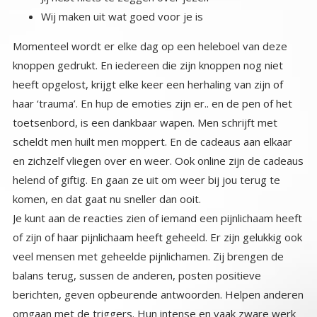
Wij maken uit wat goed voor je is
Momenteel wordt er elke dag op een heleboel van deze
knoppen gedrukt. En iedereen die zijn knoppen nog niet
heeft opgelost, krijgt elke keer een herhaling van zijn of
haar ‘trauma’. En hup de emoties zijn er.. en de pen of het
toetsenbord, is een dankbaar wapen. Men schrijft met
scheldt men huilt men moppert. En de cadeaus aan elkaar
en zichzelf vliegen over en weer. Ook online zijn de cadeaus
helend of giftig. En gaan ze uit om weer bij jou terug te
komen, en dat gaat nu sneller dan ooit.
Je kunt aan de reacties zien of iemand een pijnlichaam heeft
of zijn of haar pijnlichaam heeft geheeld. Er zijn gelukkig ook
veel mensen met geheelde pijnlichamen. Zij brengen de
balans terug, sussen de anderen, posten positieve
berichten, geven opbeurende antwoorden. Helpen anderen
omgaan met de triggers. Hun intense en vaak zware werk
aan zichzelf is nu behulpzaam voor iedereen. Zij gingen ons
allemaal voor en laten zien dat als je je eigen pijn hebt
geheeld, je niemand meer wil straffen, dat je geen wraak
meer wil nemen, dat je niemand anders pijn wil doen.
Iemand pijn willen doen komt altijd voort uit je eigen (oude)
pijn. Iemand die zijn pijn heeft opgelost, haat niemand, haat
corona niet, zijn ex niet, de regering niet, de moslims niet.
Een geheeld mens heeft geen zondebokken nodig.
Zondebokken zijn degenen die worden uitverkoren de
geprojecteerde gevoelens van de onbewuste pijnlichamen
te dragen. We kennen ze uit de geschiedenis uit de meeste