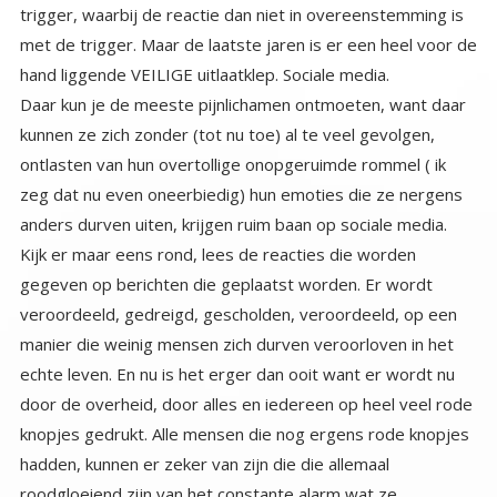
hand liggende VEILIGE uitlaatklep. Sociale media.
Daar kun je de meeste pijnlichamen ontmoeten, want daar
kunnen ze zich zonder (tot nu toe) al te veel gevolgen,
ontlasten van hun overtollige onopgeruimde rommel ( ik
zeg dat nu even oneerbiedig) hun emoties die ze nergens
anders durven uiten, krijgen ruim baan op sociale media.
Kijk er maar eens rond, lees de reacties die worden
gegeven op berichten die geplaatst worden. Er wordt
veroordeeld, gedreigd, gescholden, veroordeeld, op een
manier die weinig mensen zich durven veroorloven in het
echte leven. En nu is het erger dan ooit want er wordt nu
door de overheid, door alles en iedereen op heel veel rode
knopjes gedrukt. Alle mensen die nog ergens rode knopjes
hadden, kunnen er zeker van zijn die die allemaal
roodgloeiend zijn van het constante alarm wat ze