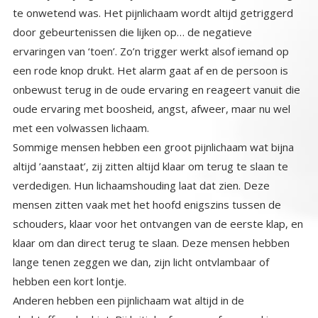
met een volwassen lichaam.
Sommige mensen hebben een groot pijnlichaam wat bijna
altijd ’aanstaat’, zij zitten altijd klaar om terug te slaan te
verdedigen. Hun lichaamshouding laat dat zien. Deze
mensen zitten vaak met het hoofd enigszins tussen de
schouders, klaar voor het ontvangen van de eerste klap, en
klaar om dan direct terug te slaan. Deze mensen hebben
lange tenen zeggen we dan, zijn licht ontvlambaar of
hebben een kort lontje.
Anderen hebben een pijnlichaam wat altijd in de
slachtofferrol schiet. Bij kritiek of een op of aanmerking van
iemand, zijn ze direct weer dat kind van toen die zich niet
kon verweren tegen de kritiek die hij toen kreeg. Vaak
hebben ze ook gedrag aan geleerd om te zorgen uit de
‘gevaren’ zone te blijven. Sommige van deze mensen
noemen we pleasers, mensen die zichzelf wegcijferen, of
mensen die nooit hun ware zelf laten zien, uit angst ‘dat’. Zij
eigenlijk altijd een rol. Zij tonen hun boosheid die ze
natuurlijk ook hebben nooit direct, maar vaak indirect. Met
zogenaamde ‘jij’ bakken. Het ‘tu quoque’ argument ( ook gij
Brutus) Of met indirecte wraak. Zij laten hun emoties nooit
direct zien, eerst overwegen ze of het wel ‘kan’, wel veilig
is. Deze mensen die eigenlijk altijd als evenwichtig en ‘lief’
overkomen. Hebben natuurlijk veel emoties die ze hebben
opgeslagen en niet geuit, boosheid, verdriet. En elke niet
geuite emotie zoekt een uitweg. Vaak komen die eruit
onder invloed van alcohol of drugs, of door een kleine
trigger, waarbij de reactie dan niet in overeenstemming is
met de trigger. Maar de laatste jaren is er een heel voor de