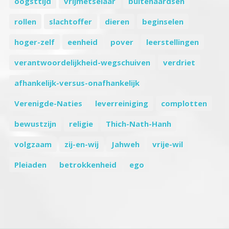
oogsttijd
vrijmetselaar
buitenaardsen
rollen
slachtoffer
dieren
beginselen
hoger-zelf
eenheid
pover
leerstellingen
verantwoordelijkheid-wegschuiven
verdriet
afhankelijk-versus-onafhankelijk
Verenigde-Naties
leverreiniging
complotten
bewustzijn
religie
Thich-Nath-Hanh
volgzaam
zij-en-wij
Jahweh
vrije-wil
Pleiaden
betrokkenheid
ego