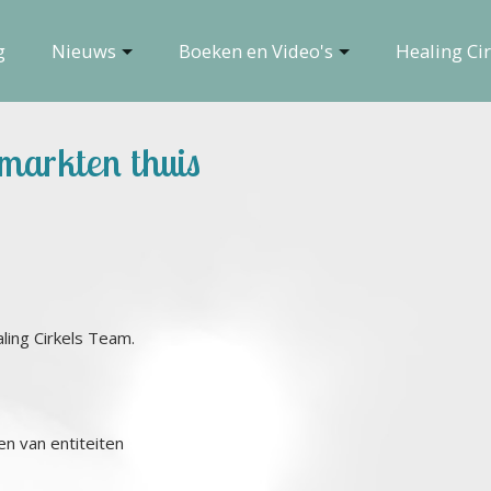
g
Nieuws
Boeken en Video's
Healing Cir
markten thuis
ling Cirkels Team.
en van entiteiten