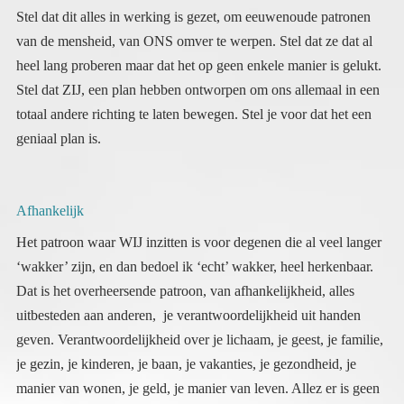
Stel dat dit alles in werking is gezet, om eeuwenoude patronen
van de mensheid, van ONS omver te werpen. Stel dat ze dat al
heel lang proberen maar dat het op geen enkele manier is gelukt.
Stel dat ZIJ, een plan hebben ontworpen om ons allemaal in een
totaal andere richting te laten bewegen. Stel je voor dat het een
geniaal plan is.
Afhankelijk
Het patroon waar WIJ inzitten is voor degenen die al veel langer
‘wakker’ zijn, en dan bedoel ik ‘echt’ wakker, heel herkenbaar.
Dat is het overheersende patroon, van afhankelijkheid, alles
uitbesteden aan anderen, je verantwoordelijkheid uit handen
geven. Verantwoordelijkheid over je lichaam, je geest, je familie,
je gezin, je kinderen, je baan, je vakanties, je gezondheid, je
manier van wonen, je geld, je manier van leven. Allez er is geen
gebied waarop de meeste mensen (ik schat 98%) hun
verantwoordelijkheid niet uit handen hebben gegeven. Met dat
uit handen geven hebben ze ook hun zelfdenkend vermogen
weggegeven, want dat was niet meer nodig. Er werd voor ze