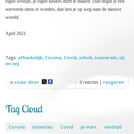
wereld.
April 2021
Tags:
afhankelijk
,
Corona
,
Covid
,
schok
,
soeverein
,
zij-
en-wij
stuur door
0 reacties
|
reageren
Tag Cloud
Corona
Intenties
Covid
je-Hart
eindtijd