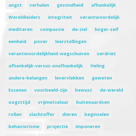
angst
verhalen
gezondheid
afhankelijk
Wereldleiders
integriteit
verantwoordelijk
mediteren
compassie
de-ziel
hoger-zelf
eenheid
pover
leerstellingen
verantwoordelijkheid-wegschuiven
verdriet
afhankelijk-versus-onafhankelijk
Heling
andere-belangen
levervlekken
geweten
Essenen
voorbeeld-zijn
bewust
de-wereld
oogsttijd
vrijmetselaar
buitenaardsen
rollen
slachtoffer
dieren
beginselen
behaviorisme
projectie
imponeren