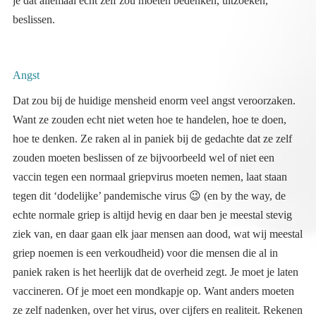
beslissen.
Angst
Dat zou bij de huidige mensheid enorm veel angst veroorzaken.
Want ze zouden echt niet weten hoe te handelen, hoe te doen,
hoe te denken. Ze raken al in paniek bij de gedachte dat ze zelf
zouden moeten beslissen of ze bijvoorbeeld wel of niet een
vaccin tegen een normaal griepvirus moeten nemen, laat staan
tegen dit ‘dodelijke’ pandemische virus
😉
(en by the way, de
echte normale griep is altijd hevig en daar ben je meestal stevig
ziek van, en daar gaan elk jaar mensen aan dood, wat wij meestal
griep noemen is een verkoudheid) voor die mensen die al in
paniek raken is het heerlijk dat de overheid zegt. Je moet je laten
vaccineren. Of je moet een mondkapje op. Want anders moeten
ze zelf nadenken, over het virus, over cijfers en realiteit. Rekenen
is ook iets wat de meeste mensen echt niet meer kunnen, sorry
het is een vorm van nadenken die nogal wat vergt. En echt
rekenen dat kan een machine nooit van je overnemen. Het is een