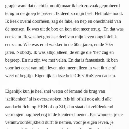
weet of begrijp. Eigenlijk is deze hele CR viRuS een cadeau.
Eigenlijk kun je heel snel weten of iemand de brug van
‘zelfdenken’ al is overgestoken. Als hij of zij nog altijd alle
aandacht richt op HEN of op ZIJ, dan staat dat zelfdenkend
vermogen nog heel erg in de kleuterschoenen. Pas wanneer je de
verantwoordelijkheid durft te nemen, voor je eigen leven, je
eigen welzijn, je eigen keuzes durft te maken. Dan begin je een
soeverein mens te worden, dan ben je op weg naar de nieuwe