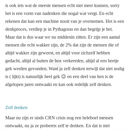
denkproces, verdiep je in Pythagoras en dan begrijp je het.
Maar dat is dus waar we nu middenin zitten. Er zijn een aantal
mensen die echt wakker zijn, de 2% dat zijn de mensen die of
altijd wakker zijn geweest, en altijd voor zichzelf hebben
gedacht, altijd al buiten de box verkeerden, altijd al een beetje
gek werden gevonden; Want ja zelf denken terwijl dat niet nodig
is ( lijkt) is natuurlijk heel gek
😉
en een deel van hen is de
afgelopen jaren ontwaakt en kan ook redelijk zelf denken.
Zelf denken
Maar nu zijn er sinds CRN crisis nog een heleboel mensen
ontwaakt, nu ja ze proberen zelf te denken. En dat is niet
gemakkelijk als je dat je hele leven nog nooit hebt hoeven doen.
Dus zij beginnen zelf te denken. Wat op zich al een hele grote
stap is. Mijn verhaal klinkt misschien soms cynisch, maar zo is
het niet bedoeld. Ik begrijp heel goed hoe moeilijk dit allemaal is.
Want zelf leren denken is intens, schokkend confronterend en