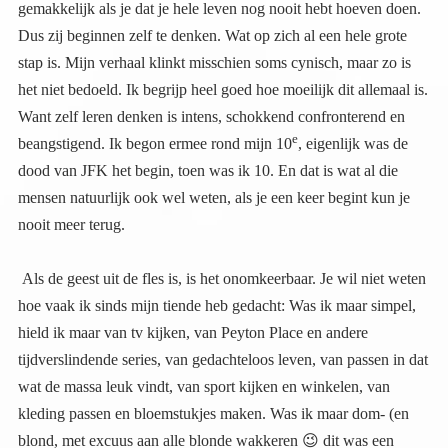
e
beangstigend. Ik begon ermee rond mijn 10
, eigenlijk was de
dood van JFK het begin, toen was ik 10. En dat is wat al die
mensen natuurlijk ook wel weten, als je een keer begint kun je
nooit meer terug.
Als de geest uit de fles is, is het onomkeerbaar. Je wil niet weten
hoe vaak ik sinds mijn tiende heb gedacht: Was ik maar simpel,
hield ik maar van tv kijken, van Peyton Place en andere
tijdverslindende series, van gedachteloos leven, van passen in dat
wat de massa leuk vindt, van sport kijken en winkelen, van
kleding passen en bloemstukjes maken. Was ik maar dom- (en
blond, met excuus aan alle blonde wakkeren
😉
dit was een
grapje want dat dacht ik nooit) maar ik heb zo vaak geprobeerd
terug in de groep te passen. Ik deed zo mijn best. Het lukte nooit.
Ik keek overal doorheen, zag de fake, en nep en onechtheid van
de mensen. Ik was uit de box en kon niet meer terug. En dat was
eenzaam. Ik was het grootste deel van mijn leven ongelofelijk
eenzaam. Wie was er al wakker in de 60er jaren, en de 70er
jaren. Nobody. Ik was altijd alleen, de enige die ‘het’ zag en
begreep. En nu zijn we met velen. En dat is fantastisch, ik ben
voor het eerst van mijn leven niet meer alleen in wat ik zie of