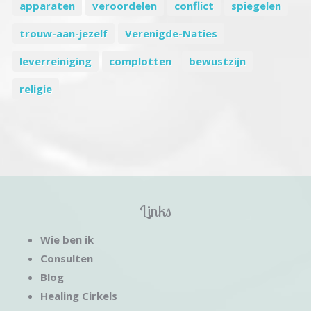
apparaten
veroordelen
conflict
spiegelen
trouw-aan-jezelf
Verenigde-Naties
leverreiniging
complotten
bewustzijn
religie
Links
Wie ben ik
Consulten
Blog
Healing Cirkels