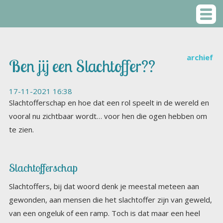
archief
Ben jij een Slachtoffer??
17-11-2021 16:38
Slachtofferschap en hoe dat een rol speelt in de wereld en
vooral nu zichtbaar wordt… voor hen die ogen hebben om
te zien.
Slachtofferschap
Slachtoffers, bij dat woord denk je meestal meteen aan
gewonden, aan mensen die het slachtoffer zijn van geweld,
van een ongeluk of een ramp. Toch is dat maar een heel
beperkt deel van de slachtoffers die er rondlopen. De
eerstgenoemden zijn overduidelijk slachtoffers van iets of
iemand. Aantoonbaar met onweerlegbare feiten. Een
dronken automobilist rijdt door een rood stoplicht en rijdt
een fietsster aan, die ernstig gewond achterblijft. Zij is
slachtoffer, hoe je het ook wendt of keert, van deze
automobilist. Er vindt een ramp plaats in een fabriek een
grote ontploffing waarbij alle huizen in de nabije omtrek
beschadigd worden of onbewoonbaar. De bewoners van
deze woningen zijn slachtoffers van wat er in de fabriek
gebeurde. Dat deze mensen slachtoffers zijn, is nooit een
punt van discussie, iedereen zal het erover eens zijn dat je