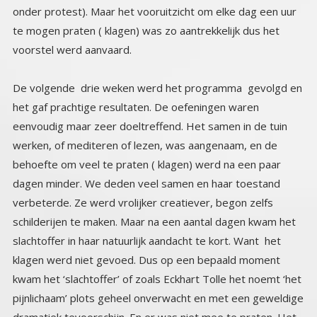
voorstel werd aanvaard.
De volgende drie weken werd het programma gevolgd en
het gaf prachtige resultaten. De oefeningen waren
eenvoudig maar zeer doeltreffend. Het samen in de tuin
werken, of mediteren of lezen, was aangenaam, en de
behoefte om veel te praten ( klagen) werd na een paar
dagen minder. We deden veel samen en haar toestand
verbeterde. Ze werd vrolijker creatiever, begon zelfs
schilderijen te maken. Maar na een aantal dagen kwam het
slachtoffer in haar natuurlijk aandacht te kort. Want het
klagen werd niet gevoed. Dus op een bepaald moment
kwam het ‘slachtoffer’ of zoals Eckhart Tolle het noemt ‘het
pijnlichaam’ plots geheel onverwacht en met een geweldige
dramatiek tevoorschijn. En er was niet mee te praten. Het
was één stroom, zelfmedelijden, klagen en ze was niet tot
rede te brengen. Wat dat deed met ons, op den duur
werden we boos. Het was allemaal zo onredelijk en
onzinnig wat er te berde werd gebracht en elk
tegenargument werd van tafel geveegd. Het was een
slopende ervaring. Tot ik het inzicht kreeg dat dit haar
pijnlichaam was, wat ‘voeding’ nodig had. En pijnlichamen
voeden zich met drama. Ik brak het gejammer op een
autoritaire wijze af. En dwong haar tot stilte en luisteren, en
ik las haar het hele hoofdstuk voor van het pijnlichaam. Het
kalmeerde haar, ze kon niet ontkennen dat dit met haar aan
de hand was, en ik liet haar nadat ze wat was bekomen van
het door haar gecreëerde drama het hoofdstuk zelf lezen.
De duidelijkheid die dit schiep, hielp ons de rest van de drie
weken om op dit soort momenten, op een heldere
waarnemende manier te reageren en niet mee of in te gaan