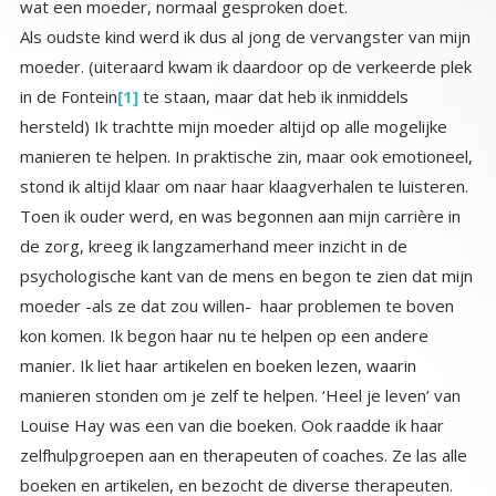
wat een moeder, normaal gesproken doet.
Als oudste kind werd ik dus al jong de vervangster van mijn
moeder. (uiteraard kwam ik daardoor op de verkeerde plek
in de Fontein
[1]
te staan, maar dat heb ik inmiddels
hersteld) Ik trachtte mijn moeder altijd op alle mogelijke
manieren te helpen. In praktische zin, maar ook emotioneel,
stond ik altijd klaar om naar haar klaagverhalen te luisteren.
Toen ik ouder werd, en was begonnen aan mijn carrière in
de zorg, kreeg ik langzamerhand meer inzicht in de
psychologische kant van de mens en begon te zien dat mijn
moeder -als ze dat zou willen- haar problemen te boven
kon komen. Ik begon haar nu te helpen op een andere
manier. Ik liet haar artikelen en boeken lezen, waarin
manieren stonden om je zelf te helpen. ‘Heel je leven’ van
Louise Hay was een van die boeken. Ook raadde ik haar
zelfhulpgroepen aan en therapeuten of coaches. Ze las alle
boeken en artikelen, en bezocht de diverse therapeuten.
Maar tot mijn verbazing veranderde er niets. Als ik er naar
vroeg, ontweek ze mijn vragen en wilde het liefst doen wat
ze altijd deed: klagen. Dat begon mijn visie op haar
‘problemen’ te veranderen. Er was een therapeute en daar
bleef ze naartoe gaan. Die deed geen pogingen om haar
gedrag te veranderen, maar bood haar jarenlang een
schouder om op uit te huilen en een luisterend oor naar de
klaagverhalen. Mijn ogen gingen pas echt open, door de
opmerking van een tante. Zij was een non, die in een
klooster woonde, en als mentrix werkte in een groot
ziekenhuis. Ze had veel mensenkennis en was een warme
hartelijke persoonlijkheid. Ik was 22 en pas moeder
geworden. Mijn ouders kwamen met deze tante op bezoek.
Mijn moeder kwam binnen met rood behuilde ogen. Mijn
man praatte met mijn vader en tante en hield onze
pasgeboren baby op schoot, en ik zette thee en koffie in
de keuken. Mijn moeder kwam haar beklag doen over mijn
vader bij mij in de keuken. Ik luisterde nog altijd met
aandacht en warmte. Toen ze even later weg was kwam
mijn tante helpen met de koffie en ze zei maar een zin:
denk maar niet dat je moeder het slachtoffer is, dat is je
vader, je moeder oefent enorme macht uit over je vader
door haar slachtoffergedrag. Deze zin kwam binnen als een
mokerslag. En in de dagen erna liet hij me niet los. Ik zag
plotseling met terugwerkende kracht alles wat mijn moeder
deed, en hoe mijn vader reageerde. Ik begreep nu dat mijn
vader ook de gevangene was van mijn moeders slachtoffer