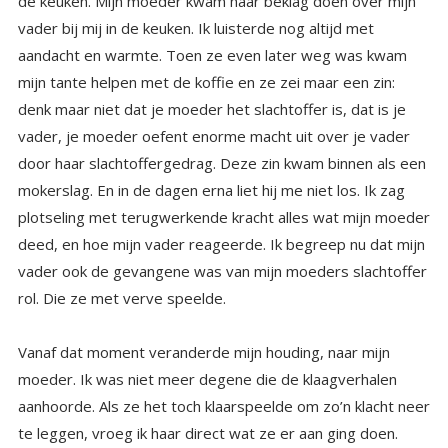
rol. Die ze met verve speelde.
Vanaf dat moment veranderde mijn houding, naar mijn
moeder. Ik was niet meer degene die de klaagverhalen
aanhoorde. Als ze het toch klaarspeelde om zo’n klacht neer
te leggen, vroeg ik haar direct wat ze er aan ging doen.
Daar kwam uiteraard nooit een antwoord op, want daar had
ze helemaal geen zin in. De ‘winst’ van haar gedrag, was in
haar beleving vele malen groter dan de winst van haar
gedrag te veranderen. Zelf verantwoording nemen voor je
leven pfff, dat voelt helemaal niet zo fijn als kunnen klagen
en medelijden krijgen van je toehoorders. Ze deed steeds
minder pogingen om mij als klankbord te gebruiken. De
doodenkele keer dat ze nog eens een poging deed,
reageerde ik niet zoals ze hoopte en dan liet ze haar
krachtigste wapen op me los. Tranen, grote verdrietige
ogen vol tranen. En ja daar was ik ook nog niet zo goed
tegen bestand, en dan gaf ik mijn poging om haar zelf iets
te laten ondernemen, maar op. Ze heeft deze rol tot het