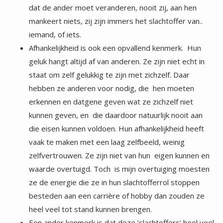
iemand, of iets.
Afhankelijkheid is ook een opvallend kenmerk. Hun
geluk hangt altijd af van anderen. Ze zijn niet echt in
staat om zelf gelukkig te zijn met zichzelf. Daar
hebben ze anderen voor nodig, die hen moeten
erkennen en datgene geven wat ze zichzelf niet
kunnen geven, en die daardoor natuurlijk nooit aan
die eisen kunnen voldoen. Hun afhankelijkheid heeft
vaak te maken met een laag zelfbeeld, weinig
zelfvertrouwen. Ze zijn niet van hun eigen kunnen en
waarde overtuigd. Toch is mijn overtuiging moesten
ze de energie die ze in hun slachtofferrol stoppen
besteden aan een carrière of hobby dan zouden ze
heel veel tot stand kunnen brengen.
Een ander kenmerk is dat deze ‘slachtoffers’ heel veel
zelfmedelijden hebben. Maar als ze in hun rol zitten
hebben ze nauwelijks medelijden of compassie met