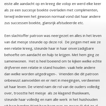
zus successen boekte, glansrijk afstudeerde etc.
Een slachtoffer patroon was neergezet en alles in het leven
van dat meisje steunde op deze rol. De jongen met wie ze
een relatie kreeg, steunde haar in haar onverzadigbare
behoefte om aandacht en hulp te krijgen. Met hem ging ze
samenwonen. Het is heel boeiend om te kijken welke echte
drijfveren een relatie in stand houden- vaak hele andere
dan welke worden uitgedragen-. Vrienden die dit patroon
onbewust aanvoelden en er niet in meegingen, verdwenen
uit haar leven. De vriend nam de rol van de ouders volledig
over, troostte het meisje als ze klagend thuiskwam,
steunde haar volledig en nam alle werk in het huishouden
uit haar handen Want haar baan was zo zwaar (!) dat ze al
haar tijd ook haar avonden en weekends besteedde aan
voorbereiding en voorwerk. Als je haar bezig zag en vooral
hoorde, leek het inderdaad een veel te zware job.
Nochtans zijn er veel anderen die deze job ook doen en