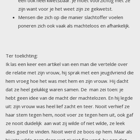
zijn want voor je het weet zijn ze gekwetst.
Mensen die zich op die manier slachtoffer voelen
poneren zich ook vaak als machteloos en afhankelijk.
Ter toelichting:
Ik las een keer een artikel van een man die vertelde over
de relatie met zijn vrouw, hij sprak met een jeugdvriend die
hem vroeg hoe het was met hem en zijn vrouw. Hij dacht
dat ze heel gelukkig waren samen. De man zei toen: je
hebt geen idee van de macht der machtelozen. En hij legde
uit: zijn vrouw was heel lief zacht en teer. Nooit verhief ze
haar stem tegen hem, nooit voer ze tegen hem uit, ook gaf
ze nooit duidelijk aan wat zij wilde of niet wilde, ze leek
alles goed te vinden. Nooit werd ze boos op hem. Maar als
hij iets wilde gaan doen wat zij niet fijn vond, bv een dag
golfen met een vriend, of een avondje uit met zijn vrienden
van vroeger, dan keek ze hem aan met omfloerste ogen
vol tranen, waarop hij het plan wat hij had direct liet varen.
Ze zei niets, bracht geen bezwaren in, alleen die blik en die
natte ogen. Waardoor hij zich haast een misdadiger voelde
als hij iets wilde doen zonder haar of wat zij niet leuk vond.
Hij zei tegen zijn vriend, er is geen ergere gevangenis dat
deze relatie, ook omdat ontsnappen eigenlijk onmogelijk is.
Niemand zou mijn keuze begrijpen, zij al helemaal niet. Maar
op deze manier heeft zij alle macht over mij. Ik ben niet
opgewassen tegen die ogen vol tranen. Ik voel me meestal