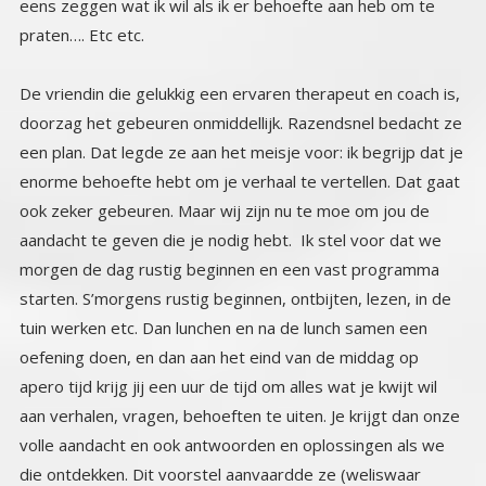
praten…. Etc etc.
De vriendin die gelukkig een ervaren therapeut en coach is,
doorzag het gebeuren onmiddellijk. Razendsnel bedacht ze
een plan. Dat legde ze aan het meisje voor: ik begrijp dat je
enorme behoefte hebt om je verhaal te vertellen. Dat gaat
ook zeker gebeuren. Maar wij zijn nu te moe om jou de
aandacht te geven die je nodig hebt. Ik stel voor dat we
morgen de dag rustig beginnen en een vast programma
starten. S’morgens rustig beginnen, ontbijten, lezen, in de
tuin werken etc. Dan lunchen en na de lunch samen een
oefening doen, en dan aan het eind van de middag op
apero tijd krijg jij een uur de tijd om alles wat je kwijt wil
aan verhalen, vragen, behoeften te uiten. Je krijgt dan onze
volle aandacht en ook antwoorden en oplossingen als we
die ontdekken. Dit voorstel aanvaardde ze (weliswaar
onder protest). Maar het vooruitzicht om elke dag een uur
te mogen praten ( klagen) was zo aantrekkelijk dus het