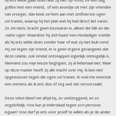
een onmens als ik iets doe of zeg wat dat veroorzaakt.
Deze tekst bleef me altijd bij, zo veelzeggend, en zo
ongelofelijk. Hoe kun je inderdaad tegen zo’n persoon
ingaan? Hoe durf je iets voor jezelf te willen als je de ander
daar blijkbaar zo’n pijn mee doet. Het is als een fijn
gespannen net over je heen, je ziet het niet, maar je bent
met handen en voeten gebonden. Het slachtofferschap