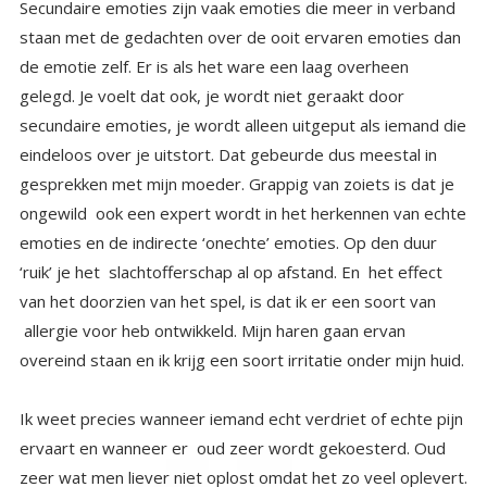
Secundaire emoties zijn vaak emoties die meer in verband
staan met de gedachten over de ooit ervaren emoties dan
de emotie zelf. Er is als het ware een laag overheen
gelegd. Je voelt dat ook, je wordt niet geraakt door
secundaire emoties, je wordt alleen uitgeput als iemand die
eindeloos over je uitstort. Dat gebeurde dus meestal in
gesprekken met mijn moeder. Grappig van zoiets is dat je
ongewild ook een expert wordt in het herkennen van echte
emoties en de indirecte ‘onechte’ emoties. Op den duur
‘ruik’ je het slachtofferschap al op afstand. En het effect
van het doorzien van het spel, is dat ik er een soort van
allergie voor heb ontwikkeld. Mijn haren gaan ervan
overeind staan en ik krijg een soort irritatie onder mijn huid.
Ik weet precies wanneer iemand echt verdriet of echte pijn
ervaart en wanneer er oud zeer wordt gekoesterd. Oud
zeer wat men liever niet oplost omdat het zo veel oplevert.
Veel mensen hebben helaas dat antennetje wat ik heb
ontwikkeld niet. Dus er wordt eindeloos geluisterd naar
klaagverhalen over alle aangedane leed in jeugd en relaties
en op scholen en noem maar op. Mensen die het net als ik
‘door’ hebben haken meestal snel af als er een nieuw
klaagverhaal komt. Het slachtoffer is altijd iets aangedaan