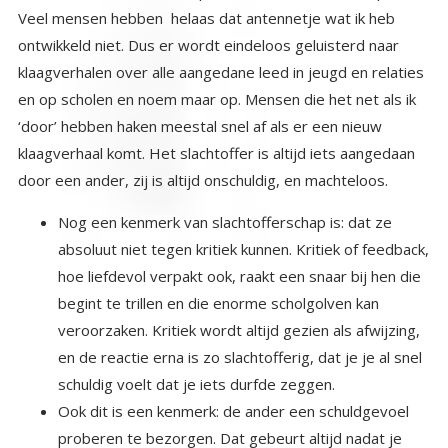
door een ander, zij is altijd onschuldig, en machteloos.
Nog een kenmerk van slachtofferschap is: dat ze
absoluut niet tegen kritiek kunnen. Kritiek of feedback,
hoe liefdevol verpakt ook, raakt een snaar bij hen die
begint te trillen en die enorme scholgolven kan
veroorzaken. Kritiek wordt altijd gezien als afwijzing,
en de reactie erna is zo slachtofferig, dat je je al snel
schuldig voelt dat je iets durfde zeggen.
Ook dit is een kenmerk: de ander een schuldgevoel
proberen te bezorgen. Dat gebeurt altijd nadat je
een kritische opmerking hebt geuit. Het slachtoffer
gedraagt zich daarna op een schuldbewuste manier,
maar overdreven. En eigenlijk kinderlijk. Door de
lichaamstaal: de manier van kijken, wegkijken, de
schouders laten hangen, met een blik als van een
geslagen hond, poogt diegene jou je zo schuldig te
laten voelen, dat je het nooit meer in je hoofd haalt
dit arme slachtoffer te bekritiseren. Door deze
houding zijn er natuurlijk mensen die dat dan ook
nooit meer doen, en het gezelschap van deze
‘slachtoffers’ gaan mijden. Dat is jammer voor het
‘slachtoffer’ want uit goede feedback is ook voor hen,