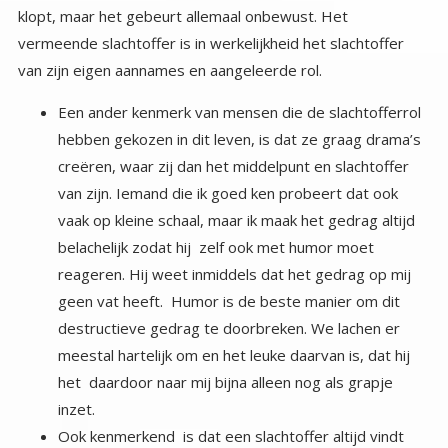
van zijn eigen aannames en aangeleerde rol.
Een ander kenmerk van mensen die de slachtofferrol
hebben gekozen in dit leven, is dat ze graag drama’s
creëren, waar zij dan het middelpunt en slachtoffer
van zijn. Iemand die ik goed ken probeert dat ook
vaak op kleine schaal, maar ik maak het gedrag altijd
belachelijk zodat hij zelf ook met humor moet
reageren. Hij weet inmiddels dat het gedrag op mij
geen vat heeft. Humor is de beste manier om dit
destructieve gedrag te doorbreken. We lachen er
meestal hartelijk om en het leuke daarvan is, dat hij
het daardoor naar mij bijna alleen nog als grapje
inzet.
Ook kenmerkend is dat een slachtoffer altijd vindt
dat de ander moet veranderen, nooit zij, aan hen
mankeert niets, zij zijn immers het slachtoffer van..