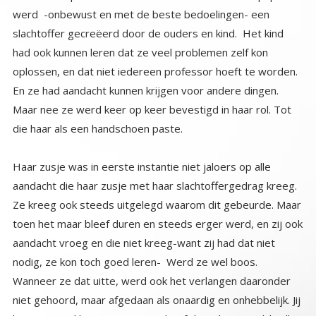
die haar als een handschoen paste.
Haar zusje was in eerste instantie niet jaloers op alle
aandacht die haar zusje met haar slachtoffergedrag kreeg.
Ze kreeg ook steeds uitgelegd waarom dit gebeurde. Maar
toen het maar bleef duren en steeds erger werd, en zij ook
aandacht vroeg en die niet kreeg-want zij had dat niet
nodig, ze kon toch goed leren- Werd ze wel boos.
Wanneer ze dat uitte, werd ook het verlangen daaronder
niet gehoord, maar afgedaan als onaardig en onhebbelijk. Jij
kunt zo goed leren, en je zusje heeft het al zo moeilijk. Elke
dag moest zij zien hoe haar zusje succes had met het
drama wat ze keer op keer creëerde, en hoe haar ouders
er steeds weer met open ogen intuinden. Niemand zag het
drama wat zich werkelijk afspeelde. Een zusje die inmiddels
uitstekend haar rol had geleerd en vol overtuiging steeds