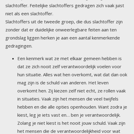
niet als een slachtoffer.
Slachtoffers uit de tweede groep, die dus slachtoffer zijn
zonder dat er duidelijke onweerlegbare feiten aan ten
grondslag liggen herken je aan een aantal kenmerkende
gedragingen.
Een kenmerk wat ze met elkaar gemeen hebben is
dat ze zich nooit zelf verantwoordelijk voelen voor
hun situatie. Alles wat hen overkomt, wat dat dan ook
mag zijn is de schuld van anderen. Het leven
overkomt hen. Zij kiezen zelf niet echt, ze rollen vaak
in situaties. Vaak zijn het mensen die veel twijfels
hebben en die alle opties openhouden. Want zodra je
kiest, leg je iets vast en… ben je verantwoordelijk.
Zolang je niet kiest is het nooit jouw schuld. Vaak zijn
het mensen die de verantwoordelijkheid voor wat
hen overkomt bij anderen leggen. Dat geldt dan
vooral voor de dingen die zij als negatief ervaren.
Positieve ervaringen beschouwen ze soms dan wel