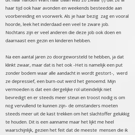
daarnaast een gezin en kinderen hebben.
Na een aantal jaren zo doorgeworsteld te hebben, ja dat
klinkt zwaar, maar dat is het ook -Het is namelijk een put
zonder bodem waar alle aandacht in wordt gestort-, werd
ze depressief, een burn-out werd het genoemd. Mijn
vermoeden is dat een dergelijke rol uiteindelijk niet
bevredigt en er steeds meer steun en troost nodig is om
nog vervullend te kunnen zijn- de omstanders moeten
steeds meer uit de kast trekken om het slachtoffer gelukkig
te houden. Dit is een aanname maar het lijkt me heel
waarschijnlijk, gezien het feit dat de meeste mensen die ik
ken met dit gedrag, last hebben van depressies en vaak
vaste bezoekers zijn van psychologen en psychiaters. In
de psychiatrie behoren ze vaak tot de vaste categorie
‘draaideur-patiënten’ horen. Haar vriend en levenspartner,
kon het na een aantal maanden waarin het alleen maar
erger werd, niet langer hanteren, hij wist niet meer wat te
doen en belde in wanhoop haar vader. Die kwam
onmiddellijk, (dat hoorde bij het patroon) en zat toen een
hele dag bij haar, troostend, ondersteunend, meegaand in
haar ellende. Aan het eind van de dag was hij doodop en
leeg en zag hij in dat hij nog dagen daar zou kunnen zitten
zonder dat het iets zou veranderen. Hij kreeg een idee, als
hij haar eens meenam naar zijn buitenlandse huis. Een
andere omgeving, andere mensen, dat zou haar vast goed
doen. De andere optie was ook al gevallen, opname in de