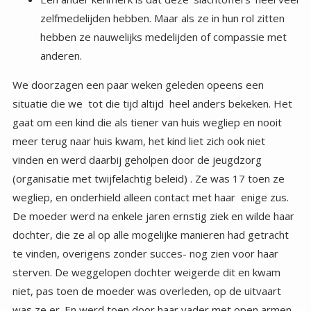
anderen.
We doorzagen een paar weken geleden opeens een
situatie die we tot die tijd altijd heel anders bekeken. Het
gaat om een kind die als tiener van huis wegliep en nooit
meer terug naar huis kwam, het kind liet zich ook niet
vinden en werd daarbij geholpen door de jeugdzorg
(organisatie met twijfelachtig beleid) . Ze was 17 toen ze
wegliep, en onderhield alleen contact met haar enige zus.
De moeder werd na enkele jaren ernstig ziek en wilde haar
dochter, die ze al op alle mogelijke manieren had getracht
te vinden, overigens zonder succes- nog zien voor haar
sterven. De weggelopen dochter weigerde dit en kwam
niet, pas toen de moeder was overleden, op de uitvaart
was ze er. En werd toen door haar vader met open armen
ontvangen. Over het weglopen werd nooit meer
gesproken, tot een buitenstaander, dit onderwerp