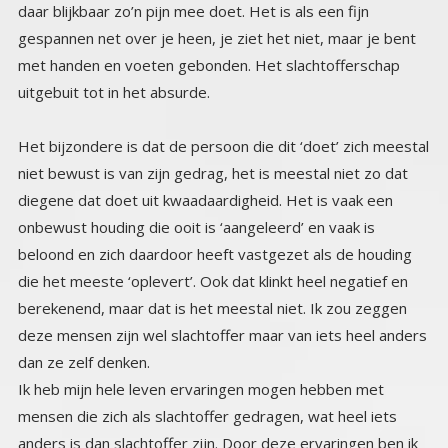
uitgebuit tot in het absurde.
Het bijzondere is dat de persoon die dit ‘doet’ zich meestal
niet bewust is van zijn gedrag, het is meestal niet zo dat
diegene dat doet uit kwaadaardigheid. Het is vaak een
onbewust houding die ooit is ‘aangeleerd’ en vaak is
beloond en zich daardoor heeft vastgezet als de houding
die het meeste ‘oplevert’. Ook dat klinkt heel negatief en
berekenend, maar dat is het meestal niet. Ik zou zeggen
deze mensen zijn wel slachtoffer maar van iets heel anders
dan ze zelf denken.
Ik heb mijn hele leven ervaringen mogen hebben met
mensen die zich als slachtoffer gedragen, wat heel iets
anders is dan slachtoffer zijn. Door deze ervaringen ben ik
een soort van expert geworden op dat gebied. Vooral ook
omdat ik het op een bepaald moment helemaal ‘doorzag’.
Dus ik ben ook dankbaar voor al die mensen die zich als