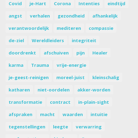
Covid
je-Hart
Corona
Intenties
eindtijd
angst
verhalen
gezondheid
afhankelijk
verantwoordelijk
mediteren
compassie
de-ziel
Wereldleiders
integriteit
doordrenkt
afschuiven
pijn
Healer
karma
Trauma
vrije-energie
je-geest-reinigen
moreel-juist
kleinschalig
katharen
niet-oordelen
akker-worden
transformatie
contract
in-plain-sight
afspraken
macht
waarden
intuitie
tegenstellingen
leegte
verwarring