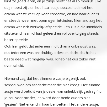
beter speelde.
Ook hier geldt dat iedereen in dit drama onbewust was,
dus iedereen was onschuldig, iedereen dacht dat hij het
beste deed wat mogelijk was. Ik heb het dus zeker niet
over schuld.
Niemand zag dat het slimmere zusje eigenlijk ook
schreeuwde om aandacht maar die niet kreeg. Het slimme
zusje werd beticht van jaloezie, van onhebbelijk gedrag (nu
je zou voor minder) en werd door beide ouders niet
‘gezien’. Niet erkend in haar behoeften. Het andere zusje,
eiste alle aandacht op en kreeg die volop en werd elke keer
als ze een succesje boekte overladen met complimenten,
terwijl iedereen het gewoon normaal vond dat haar andere