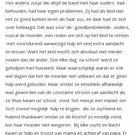
Het andere zusje die altijd de band met haar ouders had
behouden, had haar eigen problemen. Zij had als kind niet
net zo goed kunnen leren als haar zus, en daar had ze zich
over beklaagd. Dat was voor de -goedbedoelende- ouders,
vooral de moeder, een reden om zich op het kind te richten
met voortdurend aanwezige hulp en veel extra aandacht
en lessen. Want het kind mocht zich absoluut niet minder
voelen dan de ander. Dus elke dag na school werd ze
geholpen met huiswerk. Maar waarschijnlijk waren er ook
wel dagen dat het de moeder niet uitkwam en dat er geen
hulp werd geboden. Maar omdat ze inmiddels afhankelijk
was geworden van de constante stroom van aandacht als
ze thuis kwam uit school; vond het meisje een manier om
toch zoveel mogelijk hulp te krijgen. Als ze zuchtend en
huilend thuiskwam omdat ze de lesstof zo moeilijk vond,
kon haar moeder niet weigeren. Bij elke zucht en klacht
kwam er hulp en troost van mama en achteraf van papa. Er
werd -onbewust en met de beste bedoelingen- een
slachtoffer gecreëerd door de ouders en kind. Het kind
had ook kunnen leren dat ze veel problemen zelf kon
oplossen, en dat niet iedereen professor hoeft te worden.
En ze had aandacht kunnen krijgen voor andere dingen.
Maar nee ze werd keer op keer bevestigd in haar rol. Tot