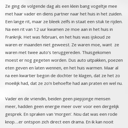
Ze ging de volgende dag als een klein bang vogeltje mee
met haar vader en diens partner naar het huis in het zuiden.
Een lange rit, maar ze bleek zelfs in staat een stuk te rijden.
Na een rit van 12 uur kwamen ze moe aan in het huis in
Frankrijk. Het was februari, en het huis was ijskoud ze
waren er maanden niet geweest. Ze waren moe, want ze
waren met twee auto’s teruggereden. Thuisgekomen
moest er nog gegeten worden. Dus auto uitpakken, poezen
eten geven en laten wennen, en het huis warmen. Maar al
na een kwartier begon de dochter te klagen, dat ze het zo
moeilijk had, dat ze zo’n behoefte had aan praten en wel nu.
Vader en de vriendin, beiden geen piepjonge mensen
meer, hadden geen energie meer over voor een dergelijk
gesprek. En spraken van ‘morgen’. Nou dat was een rode
knop….er ontspon zich direct een drama. En ik kan nooit
eens zeggen wat ik wil als ik er behoefte aan heb om te