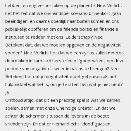
instituten te redden met ons ‘Leiderschap’? Nee.
Betekent dat, dat we moeten opgeven en de negativiteit
voeden? Nee. Verlicht het dat we een cyclus zullen moeten
doormaken in karmisch herstellen of ‘goedmaken’, om deze
periode van negativiteit weer in balans te brengen? Nee.
Betekent het dat je negativiteit moet gebruiken als het
hulpmiddel wat het is, om je te laten zien wat je niet bent?
Ja.
Onthoud altijd, dat dit een prachtig spel is wat we samen
spelen, samen met onze Oneindige Creator. En dat we
achter de schermen ( tussen de levens in) de beste
vrienden zijn. En dat er niemand echt ‘dood’ gaat en
niemand echt ‘lijdt’, behalve in het Spel. Het Spel is niet de
werkelijkheid. De Werkelijkheid is de Werkelijkheid, en je
hebt de Macht en de Kracht om jouw werkelijkheid te laten
zien in het Spel, wanneer je doorhebt en hebt geleerd hoe