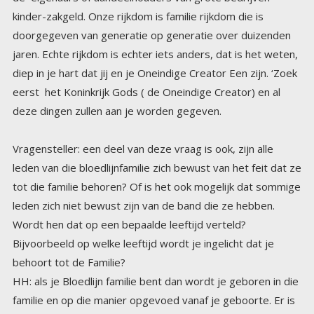
deze dingen zullen aan je worden gegeven.
Vragensteller: een deel van deze vraag is ook, zijn alle
leden van die bloedlijnfamilie zich bewust van het feit dat ze
tot die familie behoren? Of is het ook mogelijk dat sommige
leden zich niet bewust zijn van de band die ze hebben.
Wordt hen dat op een bepaalde leeftijd verteld?
Bijvoorbeeld op welke leeftijd wordt je ingelicht dat je
behoort tot de Familie?
HH: als je Bloedlijn familie bent dan wordt je geboren in die
familie en op die manier opgevoed vanaf je geboorte. Er is
geen andere manier. Ik wil duidelijkheid scheppen over
deze bloedlijn kwesties. Degenen die jullie kennen zijn van
de aardse aftakkingen. Ja zij hebben hun plaats in de familie
, maar de aftakkingen met de Echte Macht komen niet van