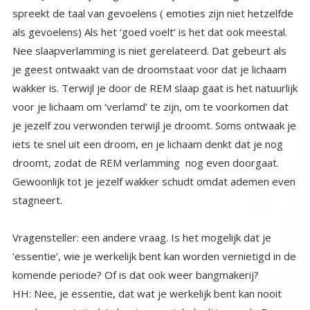
als gevoelens) Als het ‘goed voelt’ is het dat ook meestal.
Nee slaapverlamming is niet gerelateerd. Dat gebeurt als
je geest ontwaakt van de droomstaat voor dat je lichaam
wakker is. Terwijl je door de REM slaap gaat is het natuurlijk
voor je lichaam om ‘verlamd’ te zijn, om te voorkomen dat
je jezelf zou verwonden terwijl je droomt. Soms ontwaak je
iets te snel uit een droom, en je lichaam denkt dat je nog
droomt, zodat de REM verlamming nog even doorgaat.
Gewoonlijk tot je jezelf wakker schudt omdat ademen even
stagneert.
Vragensteller: een andere vraag. Is het mogelijk dat je
‘essentie’, wie je werkelijk bent kan worden vernietigd in de
komende periode? Of is dat ook weer bangmakerij?
HH: Nee, je essentie, dat wat je werkelijk bent kan nooit
worden vernietigd. Je bent een uniek deeltje van de Ene
Oneindige Creator, je bent een eeuwige ziel, je verblijft
even tijdelijk in een fysiek omhulsel dat je een aards
kostuum zou kunnen noemen. Je aards kostuum zal
verdwijnen, maar JIJ kunt niet sterven. Niets kan de
Oneindige Creator vernietigen en jij en de Oneindige