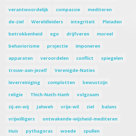
verantwoordelijk
compassie
mediteren
de-ziel
Wereldleiders
integriteit
Pleiaden
betrokkenheid
ego
drijfveren
moreel
behaviorisme
projectie
imponeren
apparaten
veroordelen
conflict
spiegelen
trouw-aan-jezelf
Verenigde-Naties
leverreiniging
complotten
bewustzijn
religie
Thich-Nath-Hanh
volgzaam
zij-en-wij
Jahweh
vrije-wil
ziel
balans
vrijwilligers
ontwakende-wijsheid-mediteren
Huis
pythagoras
woede
spullen