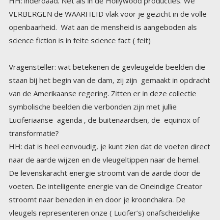
HH: inderdaad. Net als in de Hollywood producties. We
VERBERGEN de WAARHEID vlak voor je gezicht in de volle
openbaarheid. Wat aan de mensheid is aangeboden als
science fiction is in feite science fact ( feit)
Vragensteller: wat betekenen de gevleugelde beelden die
staan bij het begin van de dam, zij zijn gemaakt in opdracht
van de Amerikaanse regering. Zitten er in deze collectie
symbolische beelden die verbonden zijn met jullie
Luciferiaanse agenda , de buitenaardsen, de equinox of
transformatie?
HH: dat is heel eenvoudig, je kunt zien dat de voeten direct
naar de aarde wijzen en de vleugeltippen naar de hemel.
De levenskaracht energie stroomt van de aarde door de
voeten. De intelligente energie van de Oneindige Creator
stroomt naar beneden in en door je kroonchakra. De
vleugels representeren onze ( Lucifer’s) onafscheidelijke
verbinding met het Goddelijke.(de Oneindige Creator) Je
kunt ook zien dat de figuur zit. De ‘zetel’ van onze
(Lucifer’s) macht verbindt Hemel en Aarde, en alles gebeurt