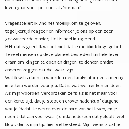
leven gaat voor jou door als ‘normaal’.
Vragensteller: Ik vind het moeilijk om te geloven,
tegelijkertijd reageer en informeer je ons op een zeer
geavanceerde manier; Het is heel intrigerend.
HH: dat is goed. Ik wil ook niet dat je me blindelings gelooft.
Teveel mensen op deze planeet besteden hun hele leven
eraan om dingen te doen en dingen te denken omdat
anderen zeggen dat die ‘waar’ zijn.
Wat ik wil is dat mijn woorden een katalysator ( verandering
inzetten) worden voor jou. Dat is wat we hier komen doen.
Als mijn woorden veroorzaken zelfs als is het maar voor
een korte tijd, dat je stopt en erover nadenkt of datgene
wat je ‘dacht’ te weten over de aard van het leven, en je
neemt dat aan voor waar ( omdat iedereen dat gelooft) wel
klopt, dan is mijn tijd hier wel besteed. Mijn, wens is dat je
een authentiek mens wordt, die denkt en voelt en beslist
voor zichzelf, wat voelt als ‘Waar’ voor jou. Ik wens je geluk