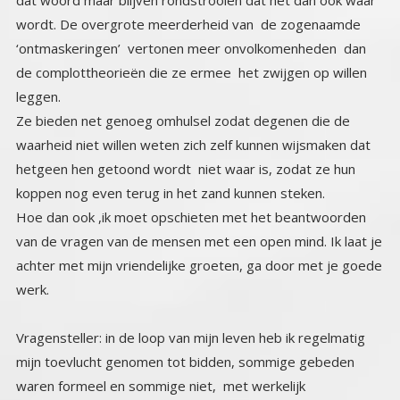
leggen.
Ze bieden net genoeg omhulsel zodat degenen die de
waarheid niet willen weten zich zelf kunnen wijsmaken dat
hetgeen hen getoond wordt niet waar is, zodat ze hun
koppen nog even terug in het zand kunnen steken.
Hoe dan ook ,ik moet opschieten met het beantwoorden
van de vragen van de mensen met een open mind. Ik laat je
achter met mijn vriendelijke groeten, ga door met je goede
werk.
Vragensteller: in de loop van mijn leven heb ik regelmatig
mijn toevlucht genomen tot bidden, sommige gebeden
waren formeel en sommige niet, met werkelijk
verbazingwekkende en bijna onmiddellijke fysieke
resultaten. Ik heb deze resultaten ter harte genomen als
een persoonlijk bewijs dat sommige hogere krachten
kunnen reageren op een betekenisvolle wijze, tenminste
voor mij en misschien voor iedereen. Toch houd ik er nog
altijd rekening mee dat het toeval was. Kunt u vanuit uw
gezichtspunt zo vriendelijk zijn om deze gebeurtenissen