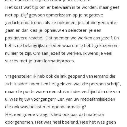
Het kost wat tijd om er bekwaam in te worden, maar geef
niet op. Blijf gewoon opmerkzaam op je negatieve
gedachtenpatronen als ze opkomen, je laat die gedachte
gaan en dan kies je opnieuw en selecteer je een
positievere reactie. Dat noemen we werken aan jezelf. En
het is de belangrijkste reden waarom je hebt gekozen om
nu hier te zijn. Om aan jezelf te werken. Ik wens je veel
succes met je transformatieproces.
Vragensteller: ik heb ook de link geopend van iemand die
zich ‘insider’ noemt en het gelezen wat die persoon schrijft,
maar die posts waren een stuk minder verfijnd dan die van
u. Was hij uw voorganger? Een van uw medefamilieleden
die ook was belast met openbaarmaking?
HH: een goede vraag. Ik heb ook pas dat materiaal
doorgenomen. Het was heel boeiend. Nee het was geen
voorganger van mij. En geen openbaarmaking waar ik van
op de hoogte ben, als het van ‘mijn’ familie zou zijn zou dat
vreemd zijn. Ik las dat hij zichzelf benoemde als lid van een
minderheids groep en bepaalde aanwijzingen uit zijn