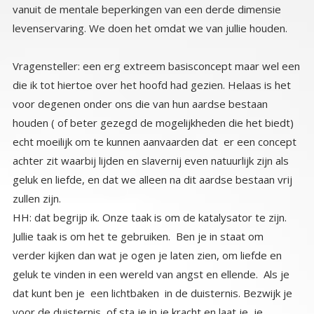
levenservaring. We doen het omdat we van jullie houden.
Vragensteller: een erg extreem basisconcept maar wel een
die ik tot hiertoe over het hoofd had gezien. Helaas is het
voor degenen onder ons die van hun aardse bestaan
houden ( of beter gezegd de mogelijkheden die het biedt)
echt moeilijk om te kunnen aanvaarden dat er een concept
achter zit waarbij lijden en slavernij even natuurlijk zijn als
geluk en liefde, en dat we alleen na dit aardse bestaan vrij
zullen zijn.
HH: dat begrijp ik. Onze taak is om de katalysator te zijn.
Jullie taak is om het te gebruiken. Ben je in staat om
verder kijken dan wat je ogen je laten zien, om liefde en
geluk te vinden in een wereld van angst en ellende. Als je
dat kunt ben je een lichtbaken in de duisternis. Bezwijk je
voor de duisternis, of sta je in je kracht en laat je je
Goddelijk innerlijk licht schijnen? Jij bent de enige die dat