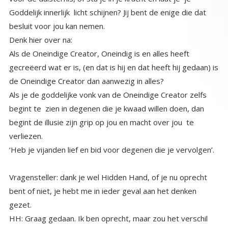
besluit voor jou kan nemen.
Denk hier over na:
Als de Oneindige Creator, Oneindig is en alles heeft
gecreëerd wat er is, (en dat is hij en dat heeft hij gedaan) is
de Oneindige Creator dan aanwezig in alles?
Als je de goddelijke vonk van de Oneindige Creator zelfs
begint te zien in degenen die je kwaad willen doen, dan
begint de illusie zijn grip op jou en macht over jou te
verliezen.
‘Heb je vijanden lief en bid voor degenen die je vervolgen’.
Vragensteller: dank je wel Hidden Hand, of je nu oprecht
bent of niet, je hebt me in ieder geval aan het denken
gezet.
HH: Graag gedaan. Ik ben oprecht, maar zou het verschil
maken als ik dat niet zou zijn? Onthoud het is niet de
boodschapper die belangrijk is maar het is de inhoud van de
boodschap die er toe doet. Ik wens je veel geluk op je reis
naar huis. We zien elkaar aan de andere kant, en we zullen
samen hartelijk lachen om de rollen die we hebben