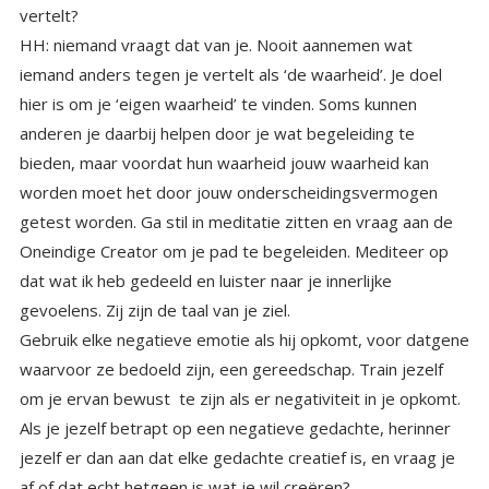
vertelt?
HH: niemand vraagt dat van je. Nooit aannemen wat
iemand anders tegen je vertelt als ‘de waarheid’. Je doel
hier is om je ‘eigen waarheid’ te vinden. Soms kunnen
anderen je daarbij helpen door je wat begeleiding te
bieden, maar voordat hun waarheid jouw waarheid kan
worden moet het door jouw onderscheidingsvermogen
getest worden. Ga stil in meditatie zitten en vraag aan de
Oneindige Creator om je pad te begeleiden. Mediteer op
dat wat ik heb gedeeld en luister naar je innerlijke
gevoelens. Zij zijn de taal van je ziel.
Gebruik elke negatieve emotie als hij opkomt, voor datgene
waarvoor ze bedoeld zijn, een gereedschap. Train jezelf
om je ervan bewust te zijn als er negativiteit in je opkomt.
Als je jezelf betrapt op een negatieve gedachte, herinner
jezelf er dan aan dat elke gedachte creatief is, en vraag je
af of dat echt hetgeen is wat je wil creëren?