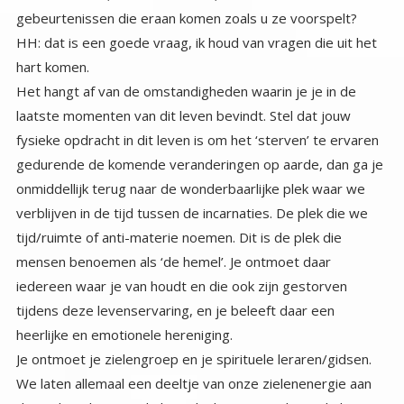
gebeurtenissen die eraan komen zoals u ze voorspelt?
HH: dat is een goede vraag, ik houd van vragen die uit het
hart komen.
Het hangt af van de omstandigheden waarin je je in de
laatste momenten van dit leven bevindt. Stel dat jouw
fysieke opdracht in dit leven is om het ‘sterven’ te ervaren
gedurende de komende veranderingen op aarde, dan ga je
onmiddellijk terug naar de wonderbaarlijke plek waar we
verblijven in de tijd tussen de incarnaties. De plek die we
tijd/ruimte of anti-materie noemen. Dit is de plek die
mensen benoemen als ‘de hemel’. Je ontmoet daar
iedereen waar je van houdt en die ook zijn gestorven
tijdens deze levenservaring, en je beleeft daar een
heerlijke en emotionele hereniging.
Je ontmoet je zielengroep en je spirituele leraren/gidsen.
We laten allemaal een deeltje van onze zielenenergie aan
de ‘andere’ kant,( in de hemel) als we naar de aarde komen.
Afhankelijk van de moeilijkheidsgraad van de levenservaring
die we gekozen hebben, nemen we meer of minder Ziels-
energie met ons mee. Voor een gemiddeld leven nemen
we 60-80% van onze zielenenergie mee naar de incarnatie.
Om die reden is er, ook al zijn degenen waar je van houdt
alweer geïncarneerd in een nieuw avontuur, een deel van
hun energie daar achtergebleven om jou te ontmoeten, en
je welkom thuis te heten. Je evalueert dat je levenservaring
met je spirituele leraren en gidsen, en leert de lessen van
je succes en je falen. Je besteedt de komende periode aan
leren en rusten, voordat je weer een nieuwe incarnatie