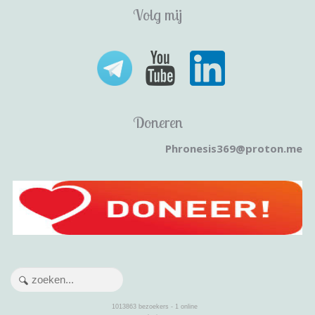
Volg mij
Doneren
Phronesis369@proton.me
1013863
bezoekers - 1 online