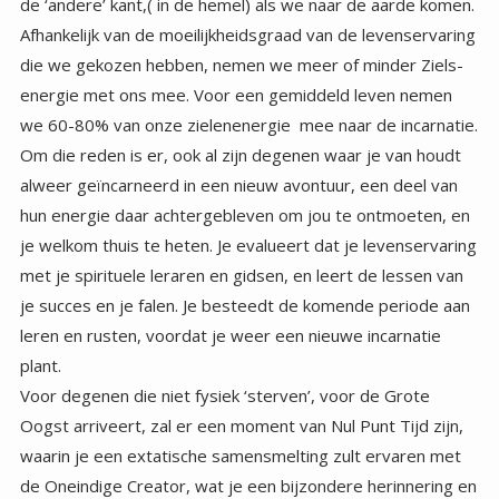
plant.
Voor degenen die niet fysiek ‘sterven’, voor de Grote
Oogst arriveert, zal er een moment van Nul Punt Tijd zijn,
waarin je een extatische samensmelting zult ervaren met
de Oneindige Creator, wat je een bijzondere herinnering en
verzekering zal meegeven van wie en wat je werkelijk bent,
voordat de sluier van vergetelheid weer over je heen gaat,
en je wordt getransporteerd naar de plaats die op jou
wacht. Afhankelijk van het feit of je ons gaat vergezellen in
de 4e dimensie negatief (dat is onwaarschijnlijk) of dat je
promoveert naar de 4e positieve dimensie ( dat is
mogelijk) of gaat naar een andere vergelijkbare 3e
dimensie planeet ( voor de hand-warme) om verder te
gaan in het leren, hoeveel cyclussen je ook nodig zal
hebben om te kunnen promoveren naar de 4e positieve
dimensie. Degenen in deze groep zullen geen enkele
herinnering hebben aan de tijd van hun transitie. Het zal net
zijn alsof er niets is veranderd, behalve dat je de
herinnering bij je zult hebben van je Nul Punt, ervaring om
je te bemoedigen. Je herinnert je niets van de recente
Oogst ervaring van het huidige leven. Het is net alsof jullie
allemaal een soort mystieke ervaring hebt gehad, en het