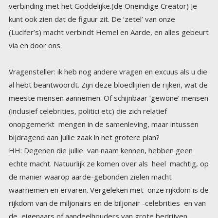
via en door ons.
Vragensteller: ik heb nog andere vragen en excuus als u die
al hebt beantwoordt. Zijn deze bloedlijnen de rijken, wat de
meeste mensen aannemen. Of schijnbaar ‘gewone’ mensen
(inclusief celebrities, politici etc) die zich relatief
onopgemerkt mengen in de samenleving, maar intussen
bijdragend aan jullie zaak in het grotere plan?
HH: Degenen die jullie van naam kennen, hebben geen
echte macht. Natuurlijk ze komen over als heel machtig, op
de manier waarop aarde-gebonden zielen macht
waarnemen en ervaren. Vergeleken met onze rijkdom is de
rijkdom van de miljonairs en de biljonair -celebrities en van
de eigenaars of aandeelhouders van grote bedrijven
kinder-zakgeld. Onze rijkdom is familie rijkdom die is
doorgegeven van generatie op generatie over duizenden
jaren. Echte rijkdom is echter iets anders, dat is het weten,
diep in je hart dat jij en je Oneindige Creator Een zijn. ‘Zoek
eerst het Koninkrijk Gods ( de Oneindige Creator) en al