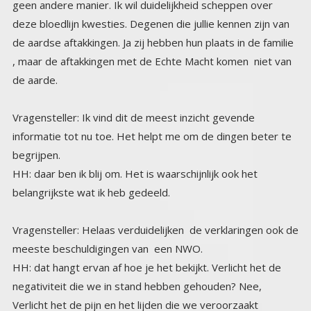
de aarde.
Vragensteller: Ik vind dit de meest inzicht gevende
informatie tot nu toe. Het helpt me om de dingen beter te
begrijpen.
HH: daar ben ik blij om. Het is waarschijnlijk ook het
belangrijkste wat ik heb gedeeld.
Vragensteller: Helaas verduidelijken de verklaringen ook de
meeste beschuldigingen van een NWO.
HH: dat hangt ervan af hoe je het bekijkt. Verlicht het de
negativiteit die we in stand hebben gehouden? Nee,
Verlicht het de pijn en het lijden die we veroorzaakt
hebben, en nog veroorzaken op de planeet ? Nee. Verlicht
het het feit dat we ons eindspel scenario binnenkort gaan
beëindigen, en daarna openlijk naar buiten komen en ons
publiekelijk opofferen om de falende politici en financiële