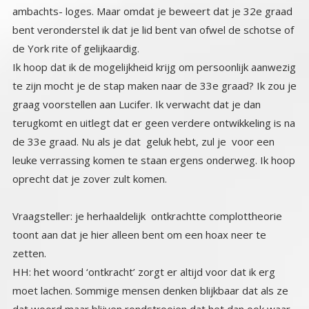
de York rite of gelijkaardig.
Ik hoop dat ik de mogelijkheid krijg om persoonlijk aanwezig
te zijn mocht je de stap maken naar de 33e graad? Ik zou je
graag voorstellen aan Lucifer. Ik verwacht dat je dan
terugkomt en uitlegt dat er geen verdere ontwikkeling is na
de 33e graad. Nu als je dat geluk hebt, zul je voor een
leuke verrassing komen te staan ergens onderweg. Ik hoop
oprecht dat je zover zult komen.
Vraagsteller: je herhaaldelijk ontkrachtte complottheorie
toont aan dat je hier alleen bent om een hoax neer te
zetten.
HH: het woord ‘ontkracht’ zorgt er altijd voor dat ik erg
moet lachen. Sommige mensen denken blijkbaar dat als ze
dat woord maar blijven rondstrooien dat het dan ook waar
wordt. De overgrote meerderheid van de zogenaamde
‘ontmaskeringen’ vertonen meer onvolkomenheden dan
de complottheorieën die ze ermee het zwijgen op willen