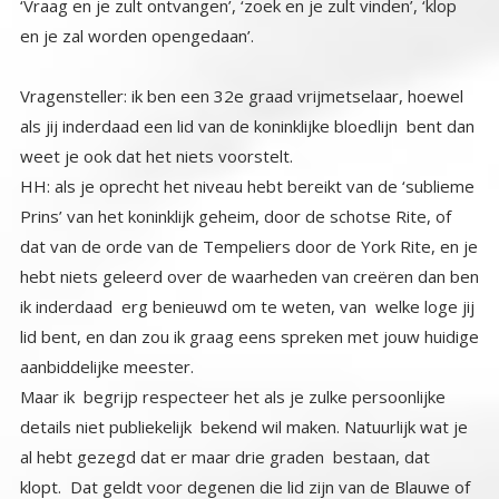
‘Vraag en je zult ontvangen’, ‘zoek en je zult vinden’, ‘klop
en je zal worden opengedaan’.
Vragensteller: ik ben een 32e graad vrijmetselaar, hoewel
als jij inderdaad een lid van de koninklijke bloedlijn bent dan
weet je ook dat het niets voorstelt.
HH: als je oprecht het niveau hebt bereikt van de ‘sublieme
Prins’ van het koninklijk geheim, door de schotse Rite, of
dat van de orde van de Tempeliers door de York Rite, en je
hebt niets geleerd over de waarheden van creëren dan ben
ik inderdaad erg benieuwd om te weten, van welke loge jij
lid bent, en dan zou ik graag eens spreken met jouw huidige
aanbiddelijke meester.
Maar ik begrijp respecteer het als je zulke persoonlijke
details niet publiekelijk bekend wil maken. Natuurlijk wat je
al hebt gezegd dat er maar drie graden bestaan, dat
klopt. Dat geldt voor degenen die lid zijn van de Blauwe of
ambachts- loges. Maar omdat je beweert dat je 32e graad
bent veronderstel ik dat je lid bent van ofwel de schotse of