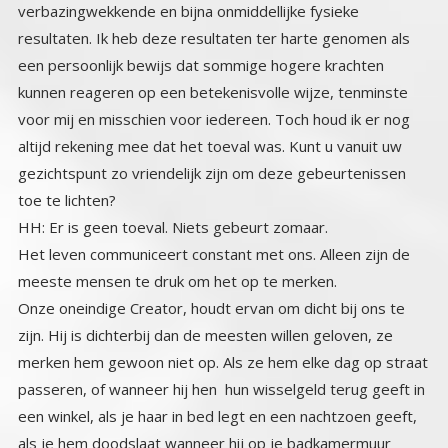
toe te lichten?
HH: Er is geen toeval. Niets gebeurt zomaar.
Het leven communiceert constant met ons. Alleen zijn de
meeste mensen te druk om het op te merken.
Onze oneindige Creator, houdt ervan om dicht bij ons te
zijn. Hij is dichterbij dan de meesten willen geloven, ze
merken hem gewoon niet op. Als ze hem elke dag op straat
passeren, of wanneer hij hen hun wisselgeld terug geeft in
een winkel, als je haar in bed legt en een nachtzoen geeft,
als je hem doodslaat wanneer hij op je badkamermuur
omhoog loopt om terug naar zijn web te klimmen. Als er