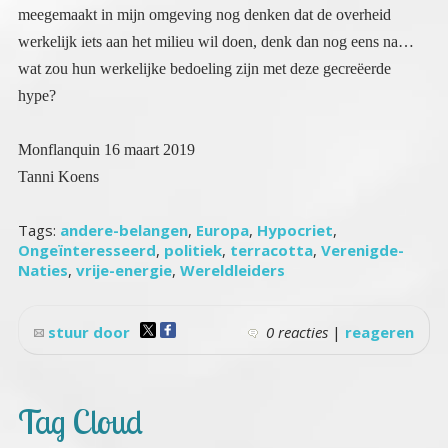
hype?
Monflanquin 16 maart 2019
Tanni Koens
Tags:
andere-belangen
,
Europa
,
Hypocriet
,
Ongeïnteresseerd
,
politiek
,
terracotta
,
Verenigde-
Naties
,
vrije-energie
,
Wereldleiders
stuur door
0 reacties
|
reageren
Tag Cloud