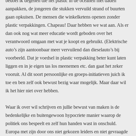
ik het hier niet over hebben.
Waar ik over wil schrijven en jullie bewust van maken is de
bedenkelijke en buitengewoon hypocriete manier waarop de
politiek ons bespeelt en zelf hun handen wast in onschuld.
Europa met zijn door ons niet gekozen leiders en niet gevraagde
regels, zou heel veel kunnen betekenen op een heel ander niveau
dan wij voor het milieu. Zij zouden met enkele nieuwe wetten
alles kunnen keren. Waarom doen ze dat niet? Ik zal u drie
waargebeurde voorbeelden geven waarin zij iets groots hadden
kunnen doen, voor de aarde de natuur en de mensheid, iets wat