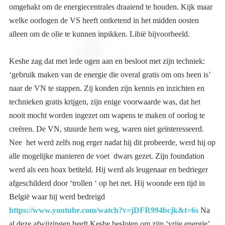
alleen om de olie te kunnen inpikken. Libië bijvoorbeeld.
Keshe zag dat met lede ogen aan en besloot met zijn techniek:
‘gebruik maken van de energie die overal gratis om ons heen is’
naar de VN te stappen. Zij konden zijn kennis en inzichten en
technieken gratis krijgen, zijn enige voorwaarde was, dat het
nooit mocht worden ingezet om wapens te maken of oorlog te
creëren. De VN, stuurde hem weg, waren niet geïnteresseerd.
Nee het werd zelfs nog erger nadat hij dit probeerde, werd hij op
alle mogelijke manieren de voet dwars gezet. Zijn foundation
werd als een hoax betiteld. Hij werd als leugenaar en bedrieger
afgeschilderd door ‘trollen ‘ op het net. Hij woonde een tijd in
België waar hij werd bedreigd
https://www.youtube.com/watch?v=jDFR994bcjk&t=6s
Na
al deze afwijzingen heeft Keshe besloten om zijn ‘vrije energie’
niet aan de machthebbers te geven maar aan de gewone
bevolking. Hij heeft toen overal mensen opgeleid met zijn
kennis. In Europa, in Afrika, zodat zij de kennis konden
doorgeven aan arme mensen overal te wereld. Gevolg is dat je in
Afrika op een plaats waar geen elektriciteit is mensen kunt
aantreffen die toch hun eten koken op een fornuis gevoed door
vrije energie. Energie die niets kost. Ik ken mensen die
workshops hebben gevolgd bij hem in NL en België en die nu
hun energierekening heel veel naar beneden hebben kunnen
brengen door tussen hun hoofdschakelaar en de instroom in hun
huis een Keshe apparaat te plaatsen die vrije energie invoert.
Jarenlang heb ik Keshe en zijn ideeën en de uitwerking ervan
gevolgd en bestudeerd. Afgelopen week kwam ik via, via weer
in aanraking met zijn prachtige en bijzondere werk, door een
vriend die een Fransman heeft ontmoet die een praktijk is
begonnen, waarin mensen die ziek zijn of anderszins een
energietekort hebben, onder een plasma energie apparaat kunnen
komen liggen, waarna ze zich als herboren voelen, hun energie
terug op peil. Een apparaat volledig gebaseerd op de Keshe
techniek. Het zette mij ertoe aan mij opnieuw te verdiepen in wat
deze geweldige man doet voor de mensheid ondanks de
tegenwerking van degenen die de macht hebben. De mensen met
macht die zoveel goeds zouden kunnen doen voor de wereld en
het weigeren zelfs al wordt het hen gratis aangeboden. Nu ik
weet dat Europa de demonstraties voor het klimaat aanspoort en
steunt en op allerlei plaatsen zelf heeft georganiseerd. Ben ik
meer dan achterdochtig.. en doe ik niet mee, want ook hier geldt:
het is niet wat het lijkt. Het is in elk geval het toppunt van