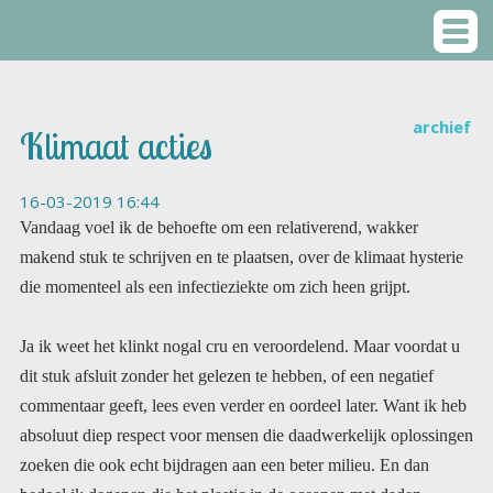
archief
Klimaat acties
16-03-2019 16:44
Vandaag voel ik de behoefte om een relativerend, wakker
makend stuk te schrijven en te plaatsen, over de klimaat hysterie
die momenteel als een infectieziekte om zich heen grijpt.
Ja ik weet het klinkt nogal cru en veroordelend. Maar voordat u
dit stuk afsluit zonder het gelezen te hebben, of een negatief
commentaar geeft, lees even verder en oordeel later. Want ik heb
absoluut diep respect voor mensen die daadwerkelijk oplossingen
zoeken die ook echt bijdragen aan een beter milieu. En dan
bedoel ik degenen die het plastic in de oceanen met daden
aanpakken, de jongeren die stukken vervuild strand of buurten
gaan opkuisen. De mensen die winkelketens openen zonder
plastic verpakkingen. Chapeau! Daar hebben we wat aan. Als er
dan ook nog wat meer educatie wordt geboden over het
verantwoord omgaan met wat je koopt en gebruikt. (Elektrische
auto’s zijn aantoonbaar meer vervuilend dan dieselauto’s bij
voorbeeld. Dat je voedsel in plastic verpakking beter kunt laten
liggen en in je eigen tas los meenemen etc. dan gaat het zeker
vooruit. Al dit soort persoonlijke en groeps-initiatieven juich ik
toe en ben zelf ook bewust bezig waar mogelijk. Maar daar wil