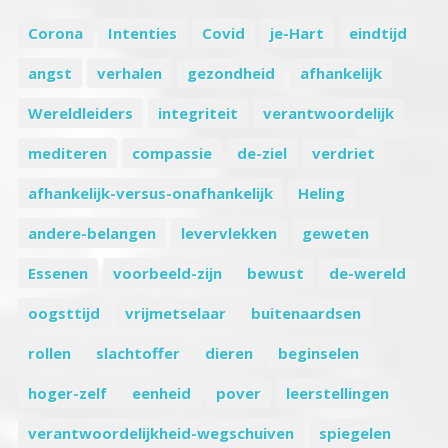
Corona
Intenties
Covid
je-Hart
eindtijd
angst
verhalen
gezondheid
afhankelijk
Wereldleiders
integriteit
verantwoordelijk
mediteren
compassie
de-ziel
verdriet
afhankelijk-versus-onafhankelijk
Heling
andere-belangen
levervlekken
geweten
Essenen
voorbeeld-zijn
bewust
de-wereld
oogsttijd
vrijmetselaar
buitenaardsen
rollen
slachtoffer
dieren
beginselen
hoger-zelf
eenheid
pover
leerstellingen
verantwoordelijkheid-wegschuiven
spiegelen