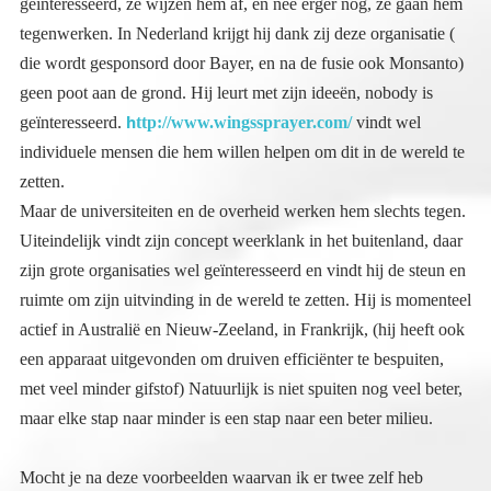
h
geïnteresseerd.
ttp://www.wingssprayer.com/
vindt wel
individuele mensen die hem willen helpen om dit in de wereld te
zetten.
Maar de universiteiten en de overheid werken hem slechts tegen.
Uiteindelijk vindt zijn concept weerklank in het buitenland, daar
zijn grote organisaties wel geïnteresseerd en vindt hij de steun en
ruimte om zijn uitvinding in de wereld te zetten. Hij is momenteel
actief in Australië en Nieuw-Zeeland, in Frankrijk, (hij heeft ook
een apparaat uitgevonden om druiven efficiënter te bespuiten,
met veel minder gifstof) Natuurlijk is niet spuiten nog veel beter,
maar elke stap naar minder is een stap naar een beter milieu.
Mocht je na deze voorbeelden waarvan ik er twee zelf heb
meegemaakt in mijn omgeving nog denken dat de overheid
werkelijk iets aan het milieu wil doen, denk dan nog eens na…
wat zou hun werkelijke bedoeling zijn met deze gecreëerde