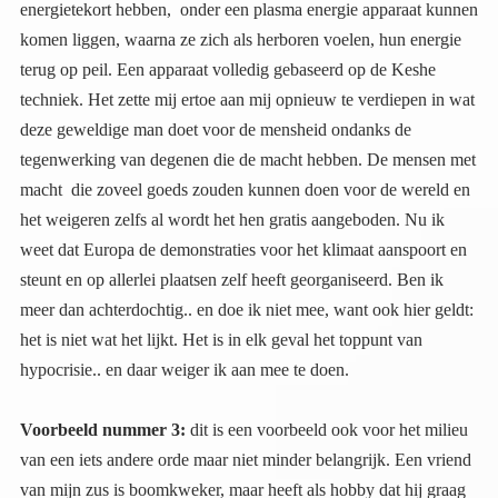
hypocrisie.. en daar weiger ik aan mee te doen.
Voorbeeld nummer 3:
dit is een voorbeeld ook voor het milieu
van een iets andere orde maar niet minder belangrijk. Een vriend
van mijn zus is boomkweker, maar heeft als hobby dat hij graag
dingen uitvindt. Het is een soort ‘Willy Wortel’. Hij is handig en
technisch en zich als kweker ook bewust van de gevaren van het
bespuiten van gewassen en bomen met de producten die
bedrijven als Bayer en Monsanto op de markt brengen. Hij vindt
na verloop van tijd een spuitmachine uit die zo efficiënt is
afgesteld dat de boer, 30% minder spuitstof ( lees vergif) nodig
heeft om zijn gewas te bespuiten met hetzelfde resultaat. Ook is
er met dit apparaat geen verwaaiing (emissie) van de spuitstof,
ideaal dus zou je zeggen? De bio-buren van een spuitende boer
hoeven minder zorg te hebben voor hun gewassen. Als dat geen
stap is op weg naar een schoner milieu, minder luchtvervuiling
door de gifstoffen, minder dode bijen etc etc. Dus hij stapt met
zijn volledig ontwikkelde plan en een schaalmodel naar de
landbouw-universiteit van Wageningen. De broedplaats voor
agrarische kennis in Nederland, en misschien ook wel in
Europa. En wat schetste zijn verbazing. Ze zijn niet
geïnteresseerd, ze wijzen hem af, en nee erger nog, ze gaan hem
tegenwerken. In Nederland krijgt hij dank zij deze organisatie (
die wordt gesponsord door Bayer, en na de fusie ook Monsanto)
geen poot aan de grond. Hij leurt met zijn ideeën, nobody is