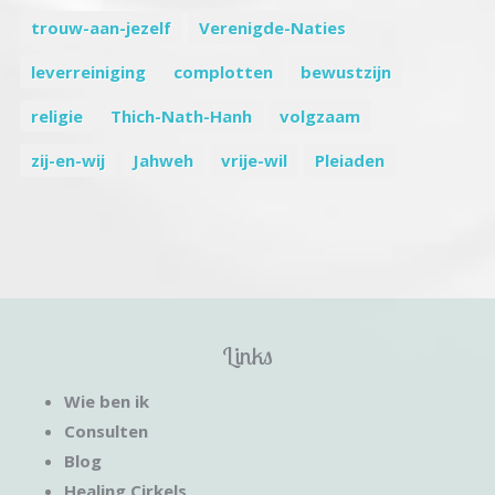
trouw-aan-jezelf
Verenigde-Naties
leverreiniging
complotten
bewustzijn
religie
Thich-Nath-Hanh
volgzaam
zij-en-wij
Jahweh
vrije-wil
Pleiaden
Links
Wie ben ik
Consulten
Blog
Healing Cirkels