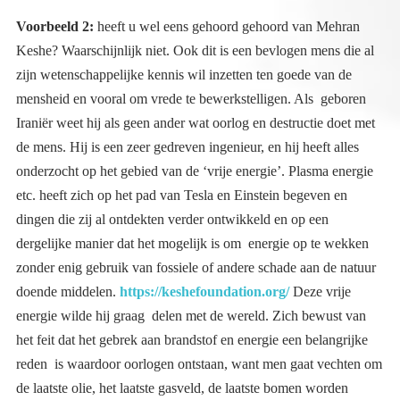
Voorbeeld 2:
heeft u wel eens gehoord gehoord van Mehran
Keshe? Waarschijnlijk niet. Ook dit is een bevlogen mens die al
zijn wetenschappelijke kennis wil inzetten ten goede van de
mensheid en vooral om vrede te bewerkstelligen. Als geboren
Iraniër weet hij als geen ander wat oorlog en destructie doet met
de mens. Hij is een zeer gedreven ingenieur, en hij heeft alles
onderzocht op het gebied van de ‘vrije energie’. Plasma energie
etc. heeft zich op het pad van Tesla en Einstein begeven en
dingen die zij al ontdekten verder ontwikkeld en op een
dergelijke manier dat het mogelijk is om energie op te wekken
zonder enig gebruik van fossiele of andere schade aan de natuur
doende middelen.
https://keshefoundation.org/
Deze vrije
energie wilde hij graag delen met de wereld. Zich bewust van
het feit dat het gebrek aan brandstof en energie een belangrijke
reden is waardoor oorlogen ontstaan, want men gaat vechten om
de laatste olie, het laatste gasveld, de laatste bomen worden
omgehakt om de energiecentrales draaiend te houden. Kijk maar
welke oorlogen de VS heeft ontketend in het midden oosten