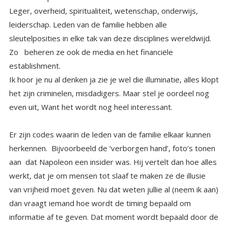
Leger, overheid, spiritualiteit, wetenschap, onderwijs,
leiderschap. Leden van de familie hebben alle
sleutelposities in elke tak van deze disciplines wereldwijd.
Zo beheren ze ook de media en het financiële
establishment.
Ik hoor je nu al denken ja zie je wel die illuminatie, alles klopt
het zijn criminelen, misdadigers. Maar stel je oordeel nog
even uit, Want het wordt nog heel interessant.
Er zijn codes waarin de leden van de familie elkaar kunnen
herkennen. Bijvoorbeeld de ‘verborgen hand’, foto’s tonen
aan dat Napoleon een insider was. Hij vertelt dan hoe alles
werkt, dat je om mensen tot slaaf te maken ze de illusie
van vrijheid moet geven. Nu dat weten jullie al (neem ik aan)
dan vraagt iemand hoe wordt de timing bepaald om
informatie af te geven. Dat moment wordt bepaald door de
‘suprême wereld council’, en altijd in overeenstemming
met de wil van de schepper (dat is ook onze ‘schepper’, dat
is de Creator, of bron of hoe je hem wil noemen) Hij
vertelt op een vraag dat mensen inderdaad door hen
worden gezien als ‘vee’ en als ‘collateral’, = bijkomend. En
dat we worden heen en weer geschoven als pionnen op
een schaakbord. Binnen de familie, doen de meesten jullie
geen direct kwaad zegt hij. Het is binnen de Goddelijke
afstemming dat wij onze rol in het spel moeten spelen, de