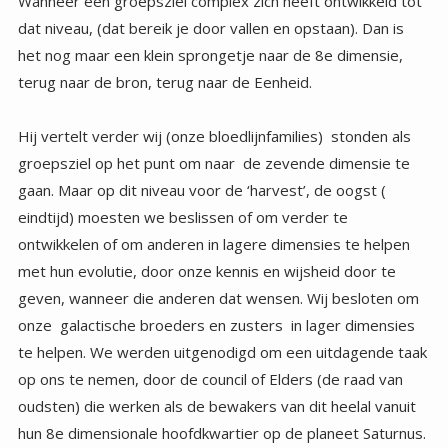
Wanneer een groepsziel complex zich heeft ontwikkeld tot
dat niveau, (dat bereik je door vallen en opstaan). Dan is
het nog maar een klein sprongetje naar de 8e dimensie,
terug naar de bron, terug naar de Eenheid.
Hij vertelt verder wij (onze bloedlijnfamilies) stonden als
groepsziel op het punt om naar de zevende dimensie te
gaan. Maar op dit niveau voor de ‘harvest’, de oogst (
eindtijd) moesten we beslissen of om verder te
ontwikkelen of om anderen in lagere dimensies te helpen
met hun evolutie, door onze kennis en wijsheid door te
geven, wanneer die anderen dat wensen. Wij besloten om
onze galactische broeders en zusters in lager dimensies
te helpen. We werden uitgenodigd om een uitdagende taak
op ons te nemen, door de council of Elders (de raad van
oudsten) die werken als de bewakers van dit heelal vanuit
hun 8e dimensionale hoofdkwartier op de planeet Saturnus.