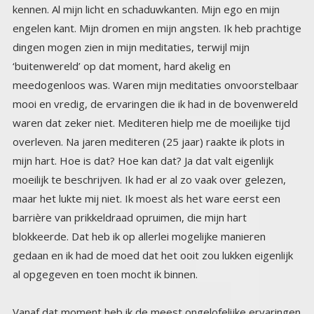
al opgegeven en toen mocht ik binnen.
Vanaf dat moment heb ik de meest ongelofelijke ervaringen
gehad in mijn hart. Gesprekken met dieren, met
overledenen, vorige levens gezien, reizen door het
universum. Met mensen gesproken (met hun ziel) die
allemaal een huis hebben in mijn hartwereld. Elk mens die ik
ooit in mijn hart heb gesloten heeft een huis in mijn hart.
Ook de mensen met wie bv de contacten in de
‘buitenwereld’ zijn verbroken. En ik heb van dingen die ik
daar zag en leerde vaak bewijzen gekregen in de buiten
wereld. Goed als je nu bent afgehaakt omdat dit helemaal
idioot klinkt en als een sprookje zoals een mevrouw een
paar dagen geleden boos aan me vroeg. ‘Waar haal je die
sekte achtige sprookjes vandaan’? Tja iedereen mag dat
vinden, iedereen mag het veroordelen. Daar schaadt u mij
niet mee, alleen uzelf. Ik nodig iedereen die zo denkt en
afweer voelt, om toch even verder te lezen. Afhaken en,
veroordelen kan altijd nog. Niet dat ik daarvan schrik, ik ben
mijn hele leven al als een buitenbeentje behandeld. Ik weet
inmiddels wie en wat ik echt ben, en dat geeft me zoveel
rust dat al deze dingen me meer niet uit balans kunnen