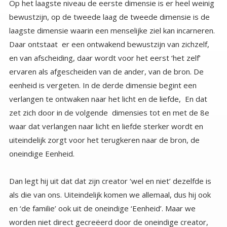
Op het laagste niveau de eerste dimensie is er heel weinig
bewustzijn, op de tweede laag de tweede dimensie is de
laagste dimensie waarin een menselijke ziel kan incarneren.
Daar ontstaat er een ontwakend bewustzijn van zichzelf,
en van afscheiding, daar wordt voor het eerst ‘het zelf’
ervaren als afgescheiden van de ander, van de bron. De
eenheid is vergeten. In de derde dimensie begint een
verlangen te ontwaken naar het licht en de liefde, En dat
zet zich door in de volgende dimensies tot en met de 8e
waar dat verlangen naar licht en liefde sterker wordt en
uiteindelijk zorgt voor het terugkeren naar de bron, de
oneindige Eenheid.
Dan legt hij uit dat dat zijn creator ‘wel en niet’ dezelfde is
als die van ons. Uiteindelijk komen we allemaal, dus hij ook
en ‘de familie’ ook uit de oneindige ‘Eenheid’. Maar we
worden niet direct gecreëerd door de oneindige creator,
maar door onze eigen ‘onder-god’. Dus hoewel we allemaal
een ‘deeltje’ zijn van de oneindige ‘eenheid’. Zijn onze
actuele werkelijke scheppers niet hetzelfde. Degene die wij
(een groot deel van de mensheid) God of Yahweh noemen,
is niet de ene en enige god, hij is een onder-god. Onze
creator is degene die jullie ‘Lucifer’ noemen, de lichtdrager
en de Morningstar. Onze creator is niet ‘Satan of de duivel’
zoals hij is neergezet in jullie bijbel en andere geschriften.
Lucifer is een groepsziel die zich heeft ontwikkeld tot de 6e
dimensie. Wat betekent dat we een hogere status hebben
omdat we op hoger ontwikkelings- niveau staan dan
Yahweh. Lucifer zou je kunnen zien als een zon of een
lichtgevende ster. Of wanneer je ons terugkeren in de
derde dimensie bekijkt zou je ons kunnen waarnemen als