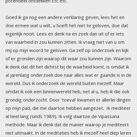
potentieel ontdekken Etc etc.
Goed ik ga nog een andere verklaring geven, lees het en
doe ermee wat u wilt, u hoeft het niet te geloven, doe dat
eigenlijk nooit. Lees en denk na en zoek dan uit of er iets
van waarheid in zou kunnen zitten. Ik vraag niet van u om
mij op mijn woord te geloven. Ga zelf op onderzoek en kijk
of er gronden zijn waarop dit waar zou kunnen zijn. Waarom
ik denk dat dit het dichtst bij de waarheid komt, is omdat ik
al jarenlang onderzoek doe naar alles wat er gaande is in de
wereld. Dus ik onderzoek de wereld buiten mezelf. Maar
omdat ik ook een binnenwereld heb, net al u, heb ik die ook
grondig onderzocht. Door ‘toeval’ kwamen er allerlei dingen
op mijn pad, die me daartoe hebben aangezet. Ik mediteer
al heel lang (sinds 1989). Ik volg daartoe de Vipassana
methode. Maar ik denk dat de manier waarop je mediteert
niet uitmaakt. In de meditaties heb ik mezelf heel diep leren
kennen. Al mijn licht en schaduwkanten. Mijn ego en mijn
engelen kant. Mijn dromen en mijn angsten. Ik heb prachtige
dingen mogen zien in mijn meditaties, terwijl mijn
‘buitenwereld’ op dat moment, hard akelig en
meedogenloos was. Waren mijn meditaties onvoorstelbaar
mooi en vredig, de ervaringen die ik had in de bovenwereld
waren dat zeker niet. Mediteren hielp me de moeilijke tijd
overleven. Na jaren mediteren (25 jaar) raakte ik plots in
mijn hart. Hoe is dat? Hoe kan dat? Ja dat valt eigenlijk
moeilijk te beschrijven. Ik had er al zo vaak over gelezen,
maar het lukte mij niet. Ik moest als het ware eerst een
barrière van prikkeldraad opruimen, die mijn hart
blokkeerde. Dat heb ik op allerlei mogelijke manieren
gedaan en ik had de moed dat het ooit zou lukken eigenlijk