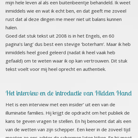
halen.
Goed dat stuk tekst uit 2008 is in het Engels, en 60
pagina’s lang’ dus best een stevige ‘boterham’. Maar ik heb
inmiddels heel goed geleerd (nadat ik heel vaak heb
gefaald) om te weten waar ik op kan vertrouwen. Dit stuk
tekst voelt voor mij heel oprecht en authentiek.
Het interview en de introductie van Hidden Hand
Het is een interview met een insider’ uit een van de
illuminatie families. Hij krijgt de opdracht om het publiek de
kans te geven vragen te stellen. En hij benoemt dat als een
van de wetten van zijn schepper. Een keer in de zoveel tijd
moeten ze ons achter de schermen laten kijken. En hij moet
de vragen die gesteld worden dan ook oprecht
beantwoorden. Hij stelt zichzelf voor als een lid van de
heersende bloedlijn familie, (de bloedlijnen zijn heel
belangrijk, ik heb al dingen gelezen waarin wordt gezegd
dat de ‘oorlog’ die nu gaande is voornamelijk over de