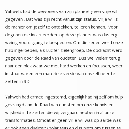
Yahweh, had de bewoners van zijn planeet geen vrije wil
gegeven . Dat was zijn recht vanuit zijn status. Vrije wil is
de manier om jezelf te ontdekken, te leren kennen. Voor
degenen die incarneerden op deze planeet was dus erg
weinig vooruitgang te bespeuren. Om die reden werd onze
hulp ingeroepen, als Lucifer zielengroep. De opdracht werd
gegeven door de Raad van oudsten. Dus we ‘vielen’ terug
naar een plek waar we met hard werken en focussen, weer
in staat waren een materiele versie van onszelf neer te
zetten in 3D.
Yahweh had ermee ingestemd, eigenlijk had hij zelf om hulp
gevraagd aan de Raad van oudsten om onze kennis en
wijsheid in te zetten die wij vergaard hebben in al onze
transformaties. Omdat er geen vrije wil was op aarde was
er ook geen dualiteit (polariteit) en dus niets om tussen te
kiezen. Net zoals in de bijbel staat het was een paradijsje.
Maar de wezens die daar incarneerden hadden geen
mogelijkheden om zich te ontwikkelen. Dus er was weinig
hoop dat ze ooit op eigen kracht de weg terug naar
Eenheid zouden vinden. Yahweh was gelukkig met zijn eigen
kleine paradijsje. Maar het was in feite een prachtige