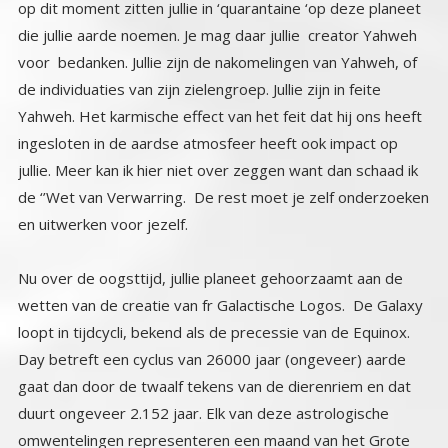
en uitwerken voor jezelf.
Nu over de oogsttijd, jullie planeet gehoorzaamt aan de
wetten van de creatie van fr Galactische Logos. De Galaxy
loopt in tijdcycli, bekend als de precessie van de Equinox.
Day betreft een cyclus van 26000 jaar (ongeveer) aarde
gaat dan door de twaalf tekens van de dierenriem en dat
duurt ongeveer 2.152 jaar. Elk van deze astrologische
omwentelingen representeren een maand van het Grote
Kosmische Jaar. Deze Maya cyclus correspondeert ook met
een 26000 jarige relatie van de zon die in baan komt met
Alcyon, de centrale ster van de zeven zusters Pleiadische
constellatie. Het eind van deze cyclus betekent een ‘oogst,
een nieuwe wereld, en een nieuwe creatie. Een nieuwe
hemel en een nieuwe aarde. Het is de tijd van de grote
oogst. Kleinere cycli hebben ook een oogst maar dan gaat
het leven op aarde door ‘als normaal’. Grote Cycli
betekenen een grote oogst en dat betekent het einde van
het huidige leven in de derde dimensie. Zie het al een soort
van een kosmische reiniging terwijl de planeet rust neemt