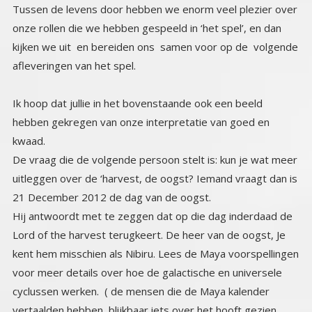
Tussen de levens door hebben we enorm veel plezier over
onze rollen die we hebben gespeeld in ‘het spel’, en dan
kijken we uit en bereiden ons samen voor op de volgende
afleveringen van het spel.
Ik hoop dat jullie in het bovenstaande ook een beeld
hebben gekregen van onze interpretatie van goed en
kwaad.
De vraag die de volgende persoon stelt is: kun je wat meer
uitleggen over de ‘harvest, de oogst? Iemand vraagt dan is
21 December 2012 de dag van de oogst.
Hij antwoordt met te zeggen dat op die dag inderdaad de
Lord of the harvest terugkeert. De heer van de oogst, Je
kent hem misschien als Nibiru. Lees de Maya voorspellingen
voor meer details over hoe de galactische en universele
cyclussen werken. ( de mensen die de Maya kalender
vertaalden hebben blijkbaar iets over het hooft gezien,
want de planetaire uitlijning die erin beschreven staat vond
plaats op 21 juni 2020) De ‘reizigers’ die hen die informatie
gaven, waren dezelfde die Atlantis bezochten. De Maya’s
kozen ervoor om met die informatie te creëren vanuit de
positieve vibratie van de tegenstellingen en de Atlantianen