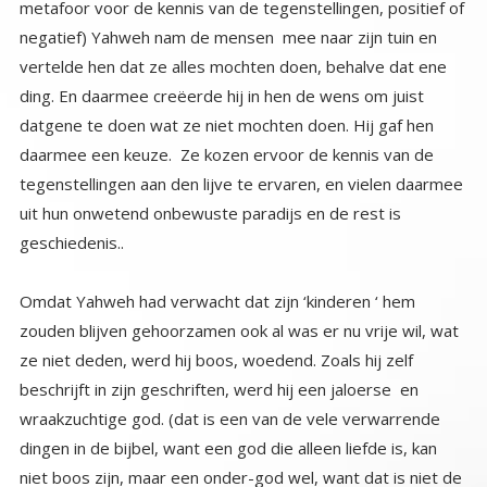
geschiedenis..
Omdat Yahweh had verwacht dat zijn ‘kinderen ‘ hem
zouden blijven gehoorzamen ook al was er nu vrije wil, wat
ze niet deden, werd hij boos, woedend. Zoals hij zelf
beschrijft in zijn geschriften, werd hij een jaloerse en
wraakzuchtige god. (dat is een van de vele verwarrende
dingen in de bijbel, want een god die alleen liefde is, kan
niet boos zijn, maar een onder-god wel, want dat is niet de
Oneindige Ene…).Wij als zielengroep Lucifer hadden al
toegezegd om een paar cyclussen te blijven om de
katalysator te zijn die het proces op gang brengt, namelijk
door de mensen de negatieve mogelijkheden aan te
bieden. Of zoals jullie het noemen het ‘kwaad’. Nu de vrije
wil er eenmaal was kon Jahweh het niet meer ongedaan
maken en wij moesten blijven om de polariteit te blijven
stimuleren. Yahweh in zijn woede sloot ons echter in
binnen de astrale velden van de aarde. Wat erg
onaangenaam is voor iemand van ons ontwikkelingsniveau.
We konden niet meer weg. De raad van oudsten gaven ons
de keuze om bevrijd te worden, tegen Yahweh’s wil. Maar
dan werd ons contract om de planeet te dienen verbroken.
Of we konden kiezen om ons contract uit te dienen en de
‘wraak’ van Jahweh te verdragen. We kozen om te blijven en
als karmisch gevolg van de ‘lockdown’ door Yahweh kregen
wij het recht om te heersen over Yahweh’s mensen
gedurende onze fysieke incarnaties tijdens onze periode
op aarde. Dat recht werd ons gegeven door de supreme