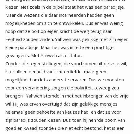
gevangenis. Met Yahweh als dictator.
Zonder de tegenstellingen, die voortkomen uit de vrije wil,
is er alleen eenheid van licht en liefde, maar geen
mogelijkheid om iets anders te ervaren. Dus we moesten
voor een verandering zorgen die polariteit teweeg zou
brengen. Yahweh stemde in met het inbrengen van de vrije
wil. Hij was ervan overtuigd dat zijn gelukkige mensjes
helemaal geen behoefte aan keuzes had en dat ze voor
zijn paradijs zouden kiezen. Dus toen hij hen ‘de boom van
goed en kwaad’ toonde ( die niet echt bestond, het is een
metafoor voor de kennis van de tegenstellingen, positief of
negatief) Yahweh nam de mensen mee naar zijn tuin en
vertelde hen dat ze alles mochten doen, behalve dat ene
ding. En daarmee creëerde hij in hen de wens om juist
datgene te doen wat ze niet mochten doen. Hij gaf hen
daarmee een keuze. Ze kozen ervoor de kennis van de
tegenstellingen aan den lijve te ervaren, en vielen daarmee
uit hun onwetend onbewuste paradijs en de rest is