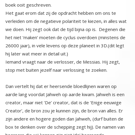
boek ooit geschreven.
Het gaat erom dat zij de opdracht hebben om ons te
verleiden om de negatieve polariteit te kiezen, in alles wat
we doen. Hij zegt ook dat de tijd bijna op is. Degenen die
het niet ‘maken’ moeten de cyclus overdoen (minstens de
26000 jaar), in vele levens op deze planeet in 3D.(dit legt
hij later wat meer in detail uit.)
Iemand vraagt naar de verlosser, de Messias. Hij zegt,
stop met buiten jezelf naar verlossing te zoeken.
Dan vertelt hij dat er heersende bloedlijnen waren op
aarde lang voordat Jahweh op aarde kwam. Jahweh is een
creator, maar niet ‘De’ creator, dat is de ‘Enige eeuwige
Creator’, de bron zou je kunnen zijn, de bron van alles. Er
zijn andere en hogere goden dan Jahweh, (durf buiten de
box te denken over de schepping zegt hij). De namen van
heersers die wij kennen zijn niet ‘de’ heersende