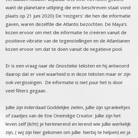
kozen ervoor om dat te doen vanuit de negatieve pool.
Er is een vraag naar de Gnostieke teksten en hij antwoord
daarop dat er veel waarheid is in deze teksten maar er zijn
ook vergissingen. De informatie is niet puur het is door
veel filters gegaan.
Jullie zijn inderdaad Goddelijke zielen, jullie zijn sprankeltjes
of zaadjes van de Ene Oneindige Creator. Jullie zijn het
leven zelf (licht) je herinnerend en lerend wie jullie werkelijk
zijn, ( wij zijn hier gekomen om jullie hierbij te helpen) en ja
op dit moment zitten jullie in ‘quarantaine ‘op deze planeet
die jullie aarde noemen. Je mag daar jullie creator Yahweh
voor bedanken. Jullie zijn de nakomelingen van Yahweh, of
de individuaties van zijn zielengroep. Jullie zijn in feite
Yahweh. Het karmische effect van het feit dat hij ons heeft
ingesloten in de aardse atmosfeer heeft ook impact op
jullie. Meer kan ik hier niet over zeggen want dan schaad ik
de ‘’Wet van Verwarring. De rest moet je zelf onderzoeken