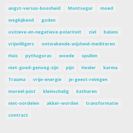
angst-versus-boosheid
Montsegur
moed
wegkijkend
goden
ositieve-en-negatieve-polariteit
ziel
balans
vrijwilligers
ontwakende-wijsheid-mediteren
Huis
pythagoras
woede
spullen
niet-goed-genoeg-zijn
pijn
Healer
karma
Trauma
vrije-energie
je-geest-reinigen
moreel-juist
kleinschalig
katharen
niet-oordelen
akker-worden
transformatie
contract