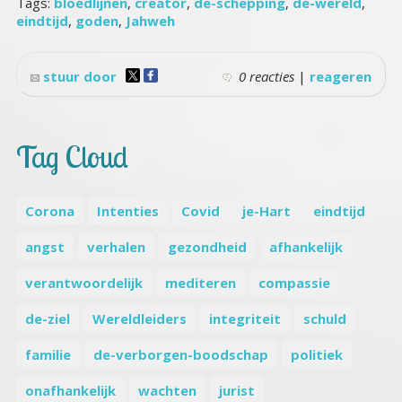
Tags:
bloedlijnen
,
creator
,
de-schepping
,
de-wereld
,
eindtijd
,
goden
,
Jahweh
stuur door
0 reacties
|
reageren
Tag Cloud
Corona
Intenties
Covid
je-Hart
eindtijd
angst
verhalen
gezondheid
afhankelijk
verantwoordelijk
mediteren
compassie
de-ziel
Wereldleiders
integriteit
schuld
familie
de-verborgen-boodschap
politiek
onafhankelijk
wachten
jurist