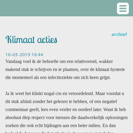
archief
Klimaat acties
16-03-2019 16:44
Vandaag voel ik de behoefte om een relativerend, wakker
makend stuk te schrijven en te plaatsen, over de klimaat hysterie
die momenteel als een infectieziekte om zich heen grijpt.
Ja ik weet het klinkt nogal cru en veroordelend. Maar voordat u
dit stuk afsluit zonder het gelezen te hebben, of een negatief
commentaar geeft, lees even verder en oordeel later. Want ik heb
absoluut diep respect voor mensen die daadwerkelijk oplossingen
zoeken die ook echt bijdragen aan een beter milieu. En dan
bedoel ik degenen die het plastic in de oceanen met daden
aanpakken, de jongeren die stukken vervuild strand of buurten
gaan opkuisen. De mensen die winkelketens openen zonder
plastic verpakkingen. Chapeau! Daar hebben we wat aan. Als er
dan ook nog wat meer educatie wordt geboden over het
verantwoord omgaan met wat je koopt en gebruikt. (Elektrische
auto’s zijn aantoonbaar meer vervuilend dan dieselauto’s bij
voorbeeld. Dat je voedsel in plastic verpakking beter kunt laten
liggen en in je eigen tas los meenemen etc. dan gaat het zeker
vooruit. Al dit soort persoonlijke en groeps-initiatieven juich ik
toe en ben zelf ook bewust bezig waar mogelijk. Maar daar wil