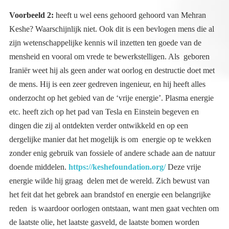
Voorbeeld 2:
heeft u wel eens gehoord gehoord van Mehran
Keshe? Waarschijnlijk niet. Ook dit is een bevlogen mens die al
zijn wetenschappelijke kennis wil inzetten ten goede van de
mensheid en vooral om vrede te bewerkstelligen. Als geboren
Iraniër weet hij als geen ander wat oorlog en destructie doet met
de mens. Hij is een zeer gedreven ingenieur, en hij heeft alles
onderzocht op het gebied van de ‘vrije energie’. Plasma energie
etc. heeft zich op het pad van Tesla en Einstein begeven en
dingen die zij al ontdekten verder ontwikkeld en op een
dergelijke manier dat het mogelijk is om energie op te wekken
zonder enig gebruik van fossiele of andere schade aan de natuur
doende middelen.
https://keshefoundation.org/
Deze vrije
energie wilde hij graag delen met de wereld. Zich bewust van
het feit dat het gebrek aan brandstof en energie een belangrijke
reden is waardoor oorlogen ontstaan, want men gaat vechten om
de laatste olie, het laatste gasveld, de laatste bomen worden
omgehakt om de energiecentrales draaiend te houden. Kijk maar
welke oorlogen de VS heeft ontketend in het midden oosten