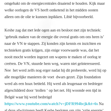
alleen om de olie te kunnen inpikken. Libië bijvoorbeeld.
Keshe zag dat met lede ogen aan en besloot met zijn techniek:
‘gebruik maken van de energie die overal gratis om ons heen is’
naar de VN te stappen. Zij konden zijn kennis en inzichten en
technieken gratis krijgen, zijn enige voorwaarde was, dat het
nooit mocht worden ingezet om wapens te maken of oorlog te
creëren. De VN, stuurde hem weg, waren niet geïnteresseerd.
Nee het werd zelfs nog erger nadat hij dit probeerde, werd hij op
alle mogelijke manieren de voet dwars gezet. Zijn foundation
werd als een hoax betiteld. Hij werd als leugenaar en bedrieger
afgeschilderd door ‘trollen ‘ op het net. Hij woonde een tijd in
België waar hij werd bedreigd
https://www.youtube.com/watch?v=jDFR994bcjk&t=6s
Na
al deze afwijzingen heeft Keshe besloten om zijn ‘vrije energie’
niet aan de machthebbers te geven maar aan de gewone
bevolking. Hij heeft toen overal mensen opgeleid met zijn
kennis. In Europa, in Afrika, zodat zij de kennis konden
doorgeven aan arme mensen overal te wereld. Gevolg is dat je in
Afrika op een plaats waar geen elektriciteit is mensen kunt
aantreffen die toch hun eten koken op een fornuis gevoed door
vrije energie. Energie die niets kost. Ik ken mensen die
workshops hebben gevolgd bij hem in NL en België en die nu
hun energierekening heel veel naar beneden hebben kunnen
brengen door tussen hun hoofdschakelaar en de instroom in hun
huis een Keshe apparaat te plaatsen die vrije energie invoert.
Jarenlang heb ik Keshe en zijn ideeën en de uitwerking ervan
gevolgd en bestudeerd. Afgelopen week kwam ik via, via weer
in aanraking met zijn prachtige en bijzondere werk, door een
vriend die een Fransman heeft ontmoet die een praktijk is
begonnen, waarin mensen die ziek zijn of anderszins een
energietekort hebben, onder een plasma energie apparaat kunnen
komen liggen, waarna ze zich als herboren voelen, hun energie
terug op peil. Een apparaat volledig gebaseerd op de Keshe
techniek. Het zette mij ertoe aan mij opnieuw te verdiepen in wat
deze geweldige man doet voor de mensheid ondanks de
tegenwerking van degenen die de macht hebben. De mensen met
macht die zoveel goeds zouden kunnen doen voor de wereld en
het weigeren zelfs al wordt het hen gratis aangeboden. Nu ik
weet dat Europa de demonstraties voor het klimaat aanspoort en
steunt en op allerlei plaatsen zelf heeft georganiseerd. Ben ik
meer dan achterdochtig.. en doe ik niet mee, want ook hier geldt:
het is niet wat het lijkt. Het is in elk geval het toppunt van