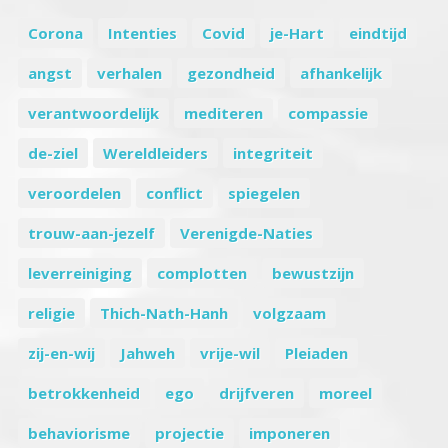
Corona
Intenties
Covid
je-Hart
eindtijd
angst
verhalen
gezondheid
afhankelijk
verantwoordelijk
mediteren
compassie
de-ziel
Wereldleiders
integriteit
veroordelen
conflict
spiegelen
trouw-aan-jezelf
Verenigde-Naties
leverreiniging
complotten
bewustzijn
religie
Thich-Nath-Hanh
volgzaam
zij-en-wij
Jahweh
vrije-wil
Pleiaden
betrokkenheid
ego
drijfveren
moreel
behaviorisme
projectie
imponeren