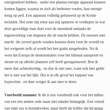
hypocrisie.. en daar weiger ik aan mee te doen.
Voorbeeld nummer 3:
dit is een voorbeeld ook voor het milieu
van een iets andere orde maar niet minder belangrijk. Een vriend
van mijn zus is boomkweker, maar heeft als hobby dat hij graag
dingen uitvindt. Het is een soort ‘Willy Wortel’. Hij is handig en
technisch en zich als kweker ook bewust van de gevaren van het
bespuiten van gewassen en bomen met de producten die
bedrijven als Bayer en Monsanto op de markt brengen. Hij vindt
na verloop van tijd een spuitmachine uit die zo efficiënt is
afgesteld dat de boer, 30% minder spuitstof ( lees vergif) nodig
heeft om zijn gewas te bespuiten met hetzelfde resultaat. Ook is
er met dit apparaat geen verwaaiing (emissie) van de spuitstof,
ideaal dus zou je zeggen? De bio-buren van een spuitende boer
hoeven minder zorg te hebben voor hun gewassen. Als dat geen
stap is op weg naar een schoner milieu, minder luchtvervuiling
door de gifstoffen, minder dode bijen etc etc. Dus hij stapt met
zijn volledig ontwikkelde plan en een schaalmodel naar de
landbouw-universiteit van Wageningen. De broedplaats voor
agrarische kennis in Nederland, en misschien ook wel in
Europa. En wat schetste zijn verbazing. Ze zijn niet
geïnteresseerd, ze wijzen hem af, en nee erger nog, ze gaan hem
tegenwerken. In Nederland krijgt hij dank zij deze organisatie (
die wordt gesponsord door Bayer, en na de fusie ook Monsanto)
geen poot aan de grond. Hij leurt met zijn ideeën, nobody is