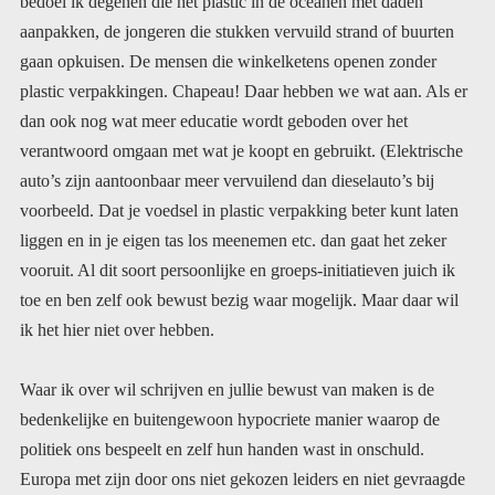
ik het hier niet over hebben.
Waar ik over wil schrijven en jullie bewust van maken is de
bedenkelijke en buitengewoon hypocriete manier waarop de
politiek ons bespeelt en zelf hun handen wast in onschuld.
Europa met zijn door ons niet gekozen leiders en niet gevraagde
regels, zou heel veel kunnen betekenen op een heel ander niveau
dan wij voor het milieu. Zij zouden met enkele nieuwe wetten
alles kunnen keren. Waarom doen ze dat niet? Ik zal u drie
waargebeurde voorbeelden geven waarin zij iets groots hadden
kunnen doen, voor de aarde de natuur en de mensheid, iets wat