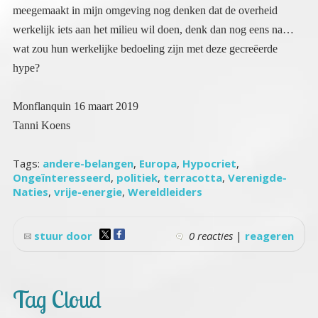
hype?
Monflanquin 16 maart 2019
Tanni Koens
Tags:
andere-belangen
,
Europa
,
Hypocriet
,
Ongeïnteresseerd
,
politiek
,
terracotta
,
Verenigde-
Naties
,
vrije-energie
,
Wereldleiders
stuur door
0 reacties
|
reageren
Tag Cloud