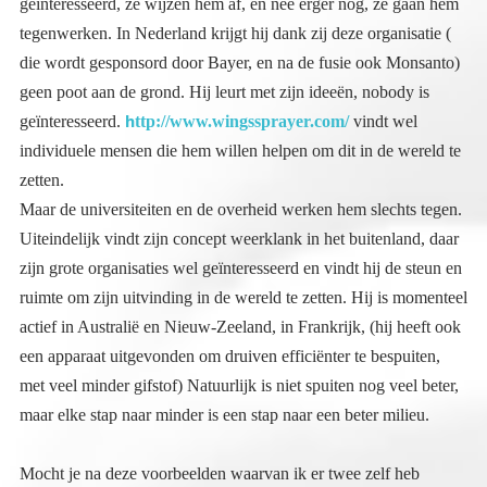
h
geïnteresseerd.
ttp://www.wingssprayer.com/
vindt wel
individuele mensen die hem willen helpen om dit in de wereld te
zetten.
Maar de universiteiten en de overheid werken hem slechts tegen.
Uiteindelijk vindt zijn concept weerklank in het buitenland, daar
zijn grote organisaties wel geïnteresseerd en vindt hij de steun en
ruimte om zijn uitvinding in de wereld te zetten. Hij is momenteel
actief in Australië en Nieuw-Zeeland, in Frankrijk, (hij heeft ook
een apparaat uitgevonden om druiven efficiënter te bespuiten,
met veel minder gifstof) Natuurlijk is niet spuiten nog veel beter,
maar elke stap naar minder is een stap naar een beter milieu.
Mocht je na deze voorbeelden waarvan ik er twee zelf heb
meegemaakt in mijn omgeving nog denken dat de overheid
werkelijk iets aan het milieu wil doen, denk dan nog eens na…
wat zou hun werkelijke bedoeling zijn met deze gecreëerde