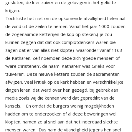
krijgen.
Toch lukte het niet om de opkomende afvalligheid helemaal
de wind uit de zeilen te nemen. Vanaf het jaar 1000 zouden
de zogenaamde ketterijen de kop op steken,( je zou
kunnen zeggen dat dat ook complotdenkers waren die
zagen dat er van alles niet klopte) waaronder vanaf 1163
de Katharen. Zelf noemden deze zich ‘goede mensen’ of
‘ware christenen’, de naam ‘Katharen’ was Grieks voor
‘zuiveren’. Deze nieuwe ketters zouden de sacramenten
afwijzen, veel kritiek op de kerk hebben en verschrikkelijke
dingen leren, dat werd over hen gezegd, bij gebrek aan
media zoals wij die kennen werd dat gepredikt van de
kansels. En omdat de burgers weinig mogelijkheden
hadden om te onderzoeken of al deze beweringen wel
klopten, namen ze al snel aan dat het inderdaad slechte
mensen waren. Dus nam de vijandigheid jegens hen snel