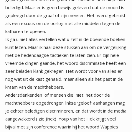
katharen te openen.
Ik ga u niet alles vertellen wat u zelf in de boeiende boeken
kunt lezen. Maar ik haal deze stukken aan om de vergelijking
met de hedendaagse tactieken te laten zien. Er zijn hele
vreemde dingen gaande, het woord discriminatie heeft een
zeer beladen klank gekregen. Het wordt voor van alles en
nog wat uit de kast gehaald, maar alleen als het past in de
kraam van de machthebbers.
Andersdenkenden of mensen die niet het door de
machthebbers opgedrongen linkse ‘geloof’ aanhangen mag
je echter beledigen discrimineren, en dat wordt in de media
aangewakkerd ( zie Jinek) Youp van het Hek krijgt veel
bijval met zijn conference waarin hij het woord Wappies
lanceert. Wappies voor mensen die zelf durven denken en
dat openlijk durven doen. Mensen gebruiken het woord
complotdenker tegen iedereen die het niet met het huidige
beleid eens is. Ook mensen die ik ken, inmiddels vind ik het
een geuzennaam, maar eigenlijk is het uitermate
beledigend. Ik kan alles wat ik heb onderzocht aantonen,
met bewijsmateriaal. Dat geldt voor de meeste
complotdenkers. De mensen die alles volgzaam opvolgen
vinden het waarschijnlijk ook geen compliment om ‘domme
schapen’ genoemd te worden. Ik bedien me dan ook niet