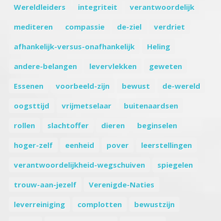
Wereldleiders
integriteit
verantwoordelijk
mediteren
compassie
de-ziel
verdriet
afhankelijk-versus-onafhankelijk
Heling
andere-belangen
levervlekken
geweten
Essenen
voorbeeld-zijn
bewust
de-wereld
oogsttijd
vrijmetselaar
buitenaardsen
rollen
slachtoffer
dieren
beginselen
hoger-zelf
eenheid
pover
leerstellingen
verantwoordelijkheid-wegschuiven
spiegelen
trouw-aan-jezelf
Verenigde-Naties
leverreiniging
complotten
bewustzijn