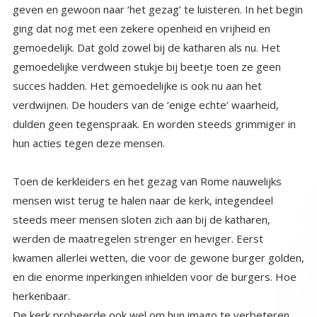
hun acties tegen deze mensen.
Toen de kerkleiders en het gezag van Rome nauwelijks
mensen wist terug te halen naar de kerk, integendeel
steeds meer mensen sloten zich aan bij de katharen,
werden de maatregelen strenger en heviger. Eerst
kwamen allerlei wetten, die voor de gewone burger golden,
en die enorme inperkingen inhielden voor de burgers. Hoe
herkenbaar.
De kerk probeerde ook wel om hun imago te verbeteren
want de katharen hadden natuurlijk echt een punt. De kerk
was verloederd. Dus in de elfde en twaalfde eeuw
probeerden abten en pausen de verloedering tegen te
gaan. Onwaardige priesters moest het werken onmogelijk
gemaakt worden. Verkoop van priesterambten (simonie) en
het priesterhuwelijk werden verboden. Ook vochten de
pausen met keizers en koningen over het benoemingsrecht
van kerkelijke leiders. Nieuwe kloosterordes als de
Cisterciënzers of Dominicanen stelden strengere eisen aan