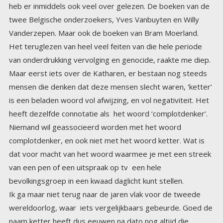
van onderdrukking vervolging en genocide, raakte me diep.
Maar eerst iets over de Katharen, er bestaan nog steeds
mensen die denken dat deze mensen slecht waren, ‘ketter’
is een beladen woord vol afwijzing, en vol negativiteit. Het
heeft dezelfde connotatie als het woord ‘complotdenker’.
Niemand wil geassocieerd worden met het woord
complotdenker, en ook niet met het woord ketter. Wat is
dat voor macht van het woord waarmee je met een streek
van een pen of een uitspraak op tv een hele
bevolkingsgroep in een kwaad daglicht kunt stellen.
Ik ga maar niet terug naar de jaren vlak voor de tweede
wereldoorlog, waar iets vergelijkbaars gebeurde. Goed de
naam ketter heeft dus eeuwen na dato nog altijd die
negatieve connotatie. Een ketter wil niemand zijn, een
kathaar echter, dat is iets anders. Katharen waren mensen
die een puur oprecht geloof aanhingen, die zich afwendden
van de verziekte materialistische machtsstructuur van de
katholieke kerk van Rome. Het waren mensen die trachten
door oprecht eenvoudig en eerlijk te leven, een beter mens
te zijn. De geboden die zij navolgden weken niet eens
zoveel af van de 10 geboden zoals wij die kennen. Het
enige verschil was, dat zij er echt streng naar leefden. Er
waren natuurlijk een paar significante verschillen tussen de
basisbeginselen van het geloof van de katharen en de