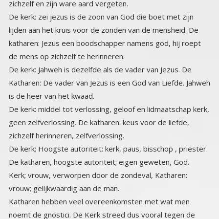
zichzelf en zijn ware aard vergeten.
De kerk: zei jezus is de zoon van God die boet met zijn
lijden aan het kruis voor de zonden van de mensheid. De
katharen: Jezus een boodschapper namens god, hij roept
de mens op zichzelf te herinneren.
De kerk: Jahweh is dezelfde als de vader van Jezus. De
Katharen: De vader van Jezus is een God van Liefde. Jahweh
is de heer van het kwaad.
De kerk: middel tot verlossing, geloof en lidmaatschap kerk,
geen zelfverlossing. De katharen: keus voor de liefde,
zichzelf herinneren, zelfverlossing.
De kerk; Hoogste autoriteit: kerk, paus, bisschop , priester.
De katharen, hoogste autoriteit; eigen geweten, God.
Kerk; vrouw, verworpen door de zondeval, Katharen:
vrouw; gelijkwaardig aan de man.
Katharen hebben veel overeenkomsten met wat men
noemt de gnostici. De Kerk streed dus vooral tegen de
gnosis. Tijdens het concilie van Nicea, werden een aantal
zaken die eerder nog ruimte voor andere opvattingen liet,
vastgelegd als de enige ware leer en onbetwistbaar. Er
was maar één God en één leer, en één
vertegenwoordiger en intermediair van God namelijk de
kerk als afgezant daarvan dus de paus en de bisschoppen
en priesters. De kerk van Rome werd de behoeder van die
ene zaligmakende waarheid. En daarmee begon het
buitensluiten van andersdenkenden. Het begrip ketterij is
alleen zinvol tegenover een veronderstelde absolute
waarheid. Dus na deze vastgelegde opvattingen van
Irenaeus die daarin werd gesteund door de Romeinse
keizer Constantijn begon het. Deze drong aan op het
concilie van Nicea. Daar begon het verbond tussen kerk en
staat, wat tot op heden nog altijd bestaat, zij het in de