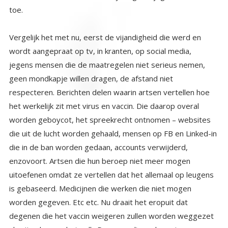
toe.
Vergelijk het met nu, eerst de vijandigheid die werd en
wordt aangepraat op tv, in kranten, op social media,
jegens mensen die de maatregelen niet serieus nemen,
geen mondkapje willen dragen, de afstand niet
respecteren. Berichten delen waarin artsen vertellen hoe
het werkelijk zit met virus en vaccin. Die daarop overal
worden geboycot, het spreekrecht ontnomen – websites
die uit de lucht worden gehaald, mensen op FB en Linked-in
die in de ban worden gedaan, accounts verwijderd,
enzovoort. Artsen die hun beroep niet meer mogen
uitoefenen omdat ze vertellen dat het allemaal op leugens
is gebaseerd. Medicijnen die werken die niet mogen
worden gegeven. Etc etc. Nu draait het eropuit dat
degenen die het vaccin weigeren zullen worden weggezet
als vijanden van het volk. Degenen die anderen in gevaar
brengen door hun halsstarrigheid. En net als toen gelooft
het onwetende onbewuste volk wat hen wordt verteld. En
langzaam aan worden de maatregelen steeds strenger.
Ook toen ging dat zo. Wat dat aangaat zijn de machten
achter de schermen helemaal niet creatief. Hun
eeuwenoude methoden opgeleukt met wat technologie