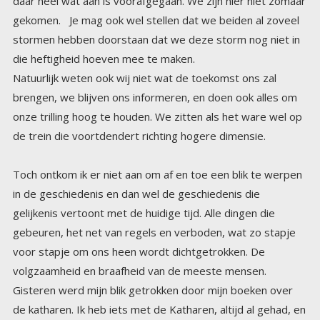
die heftigheid hoeven mee te maken.
Natuurlijk weten ook wij niet wat de toekomst ons zal
brengen, we blijven ons informeren, en doen ook alles om
onze trilling hoog te houden. We zitten als het ware wel op
de trein die voortdendert richting hogere dimensie.
Toch ontkom ik er niet aan om af en toe een blik te werpen
in de geschiedenis en dan wel de geschiedenis die
gelijkenis vertoont met de huidige tijd. Alle dingen die
gebeuren, het net van regels en verboden, wat zo stapje
voor stapje om ons heen wordt dichtgetrokken. De
volgzaamheid en braafheid van de meeste mensen.
Gisteren werd mijn blik getrokken door mijn boeken over
de katharen. Ik heb iets met de Katharen, altijd al gehad, en
heb er inmiddels ook veel over gelezen. De boeken van de
twee Belgische onderzoekers, Yves Vanbuyten en Willy
Vanderzepen. Maar ook de boeken van Bram Moerland.
Het teruglezen van heel veel feiten van die hele periode