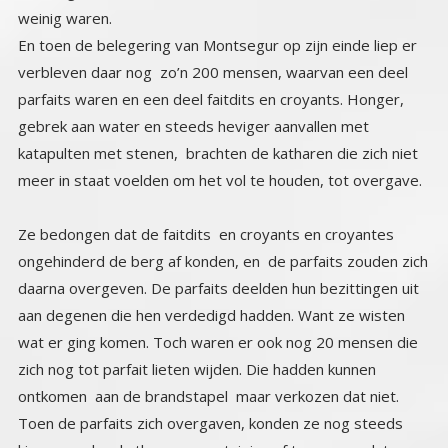
weinig waren.
En toen de belegering van Montsegur op zijn einde liep er
verbleven daar nog zo’n 200 mensen, waarvan een deel
parfaits waren en een deel faitdits en croyants. Honger,
gebrek aan water en steeds heviger aanvallen met
katapulten met stenen, brachten de katharen die zich niet
meer in staat voelden om het vol te houden, tot overgave.
Ze bedongen dat de faitdits en croyants en croyantes
ongehinderd de berg af konden, en de parfaits zouden zich
daarna overgeven. De parfaits deelden hun bezittingen uit
aan degenen die hen verdedigd hadden. Want ze wisten
wat er ging komen. Toch waren er ook nog 20 mensen die
zich nog tot parfait lieten wijden. Die hadden kunnen
ontkomen aan de brandstapel maar verkozen dat niet.
Toen de parfaits zich overgaven, konden ze nog steeds
kiezen om hun kathaarse overtuiging af te zweren dat
deden ze echter niet. Ze liepen zingend de berg af, en
werden beneden gekomen direct op de daar opgestelde
brandstapels gezet en verbrand. De weiden waar de
brandstapels stonden zijn er nog en de bordjes geven aan