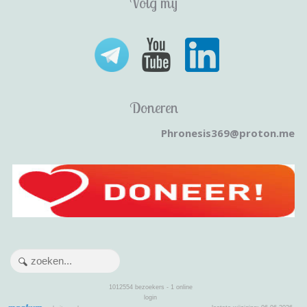
Volg mij
Doneren
Phronesis369@proton.me
1012554
bezoekers - 1 online
login