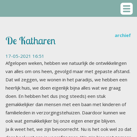
archief
De Katharen
17-05-2021 16:51
Afgelopen weken, hebben we natuurlijk de ontwikkelingen
van alles om ons heen, gevolgd maar met gepaste afstand.
Dat wil zeggen, we wonen in het paradijs, we hebben een
heerlijk huis, we doen eigenlijk bijna alles wat we graag
doen. En hebben het dus (nog steeds) een stuk
gemakkelijker dan mensen met een baan met kinderen of
familieleden in verzorgingstehuizen. Daardoor kunnen we
ook wat gemakkelijker bij onze eigen energie blijven.
Ja ik weet het, we zijn bevoorrecht. Nu is het ook wel zo dat
daar heel wat aan is voorafgegaan. We zijn hier niet zomaar
gekomen. Je mag ook wel stellen dat we beiden al zoveel
stormen hebben doorstaan dat we deze storm nog niet in