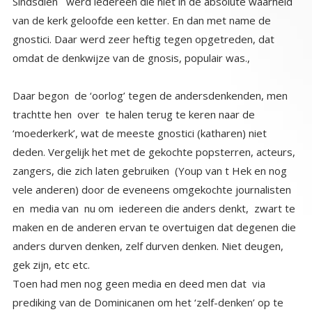
Sindsdien werd iedereen die niet in de absolute waarheid
van de kerk geloofde een ketter. En dan met name de
gnostici. Daar werd zeer heftig tegen opgetreden, dat
omdat de denkwijze van de gnosis, populair was.,
Daar begon de ‘oorlog’ tegen de andersdenkenden, men
trachtte hen over te halen terug te keren naar de
‘moederkerk’, wat de meeste gnostici (katharen) niet
deden. Vergelijk het met de gekochte popsterren, acteurs,
zangers, die zich laten gebruiken (Youp van t Hek en nog
vele anderen) door de eveneens omgekochte journalisten
en media van nu om iedereen die anders denkt, zwart te
maken en de anderen ervan te overtuigen dat degenen die
anders durven denken, zelf durven denken. Niet deugen,
gek zijn, etc etc.
Toen had men nog geen media en deed men dat via
prediking van de Dominicanen om het ‘zelf-denken’ op te
geven en gewoon naar ‘het gezag’ te luisteren. In het begin
ging dat nog met een zekere openheid en vrijheid en
gemoedelijk. Dat gold zowel bij de katharen als nu. Het
gemoedelijke verdween stukje bij beetje toen ze geen
succes hadden. Het gemoedelijke is ook nu aan het
verdwijnen. De houders van de ‘enige echte’ waarheid,
dulden geen tegenspraak. En worden steeds grimmiger in