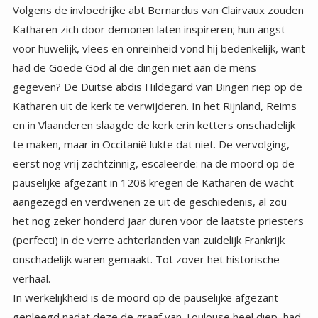
Volgens de invloedrijke abt Bernardus van Clairvaux zouden
Katharen zich door demonen laten inspireren; hun angst
voor huwelijk, vlees en onreinheid vond hij bedenkelijk, want
had de Goede God al die dingen niet aan de mens
gegeven? De Duitse abdis Hildegard van Bingen riep op de
Katharen uit de kerk te verwijderen. In het Rijnland, Reims
en in Vlaanderen slaagde de kerk erin ketters onschadelijk
te maken, maar in Occitanië lukte dat niet. De vervolging,
eerst nog vrij zachtzinnig, escaleerde: na de moord op de
pauselijke afgezant in 1208 kregen de Katharen de wacht
aangezegd en verdwenen ze uit de geschiedenis, al zou
het nog zeker honderd jaar duren voor de laatste priesters
(perfecti) in de verre achterlanden van zuidelijk Frankrijk
onschadelijk waren gemaakt. Tot zover het historische
verhaal.
In werkelijkheid is de moord op de pauselijke afgezant
gepleegd nadat deze de graaf van Toulouse heel diep had
beledigd. Maar er is geen bewijs geleverd dat de moord is
gepleegd door de graaf of zijn mensen. Het werd gebruikt
als een excuus om de oorlog met alle middelen tegen de