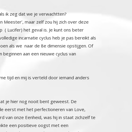
als ik zeg dat we je verwachtten?
 Meester’, maar zelf zou hij zich over deze
 ( Lucifer) het geval is. Je kunt ons beter
dige incarnatie cyclus heb je pas bereikt als
n als we naar de 8e dimensie opstijgen. Of
es..en beginnen aan een nieuwe cyclus van
uime tijd en mij is verteld door iemand anders
dat je hier nog nooit bent geweest. De
 eerst met het perfectioneren van Love,
nze Eenheid, was hij in staat zichzelf te
bereikte een positieve oogst met een
de 3e dimensie ondergaat, zijn het de
ze geïndividualiseerde zielen werkend als