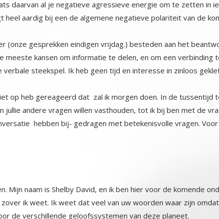
gt heel aardig bij een de algemene negatieve polariteit van de ko
 hier (onze gesprekken eindigen vrijdag.) besteden aan het beant
e meeste kansen om informatie te delen, en om een verbinding t
 verbale steekspel. Ik heb geen tijd en interesse in zinloos gekle
t op heb gereageerd dat zal ik morgen doen. In de tussentijd te
even jullie andere vragen willen vasthouden, tot ik bij ben met de vr
versatie hebben bij- gedragen met betekenisvolle vragen. Voor 
pen. Mijn naam is Shelby David, en ik ben hier voor de komende o
over ik weet. Ik weet dat veel van uw woorden waar zijn omdat ik
or de verschillende geloofssystemen van deze planeet.