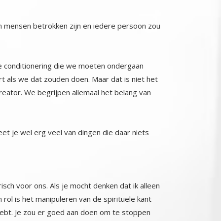
den mensen betrokken zijn en iedere persoon zou
de conditionering die we moeten ondergaan
ls we dat zouden doen. Maar dat is niet het
eator. We begrijpen allemaal het belang van
eet je wel erg veel van dingen die daar niets
risch voor ons. Als je mocht denken dat ik alleen
ijn rol is het manipuleren van de spirituele kant
in hebt. Je zou er goed aan doen om te stoppen
n iets wat productiever en voedende is voor je