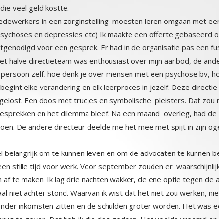
ie veel geld kostte.
edewerkers in een zorginstelling moesten leren omgaan met een
sychoses en depressies etc) Ik maakte een offerte gebaseerd
itgenodigd voor een gesprek. Er had in de organisatie pas een fu
. Het halve directieteam was enthousiast over mijn aanbod, 
 persoon zelf, hoe denk je over mensen met een psychose bv, hoe zi
j begint elke verandering en elk leerproces in jezelf. Deze direct
pgelost. Een doos met trucjes en symbolische pleisters. Dat zou 
 gesprekken en het dilemma bleef. Na een maand overleg, had de
doen. De andere directeur deelde me het mee met spijt in zijn og
.
l belangrijk om te kunnen leven en om de advocaten te kunnen be
en stille tijd voor werk. Voor september zouden er waarschijnli
m af te maken. Ik lag drie nachten wakker, de ene optie tegen
aal niet achter stond. Waarvan ik wist dat het niet zou werken,
onder inkomsten zitten en de schulden groter worden. Het was een
terug te geven. Dat heb ik die dag gedaan. Het voelde vreemd en