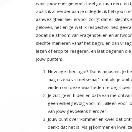
want jouw energie voelt heel gefrustreerd en
Zoals ik al eerder aan je uitlegde, ik heb jou ni
aanwezigheid hier ervoor zorgt dat er slechts e
geloven, het enige wat ik respectvol heb gevraa
zodat de stroom van vragenstellen en antwoord
slechte manieren vanaf het begin, en dan vraag j
lezen of erop te reageren, en laat degenen die
Jouw punten:
New age theologie? Dat is amusant. Je hebt
laag niveau vrijmetselaar’- dat als je oo
vinden om deze waarheden te begrijpen e
Je zult geen tijden en data van me ontvan
geen enkel gevolg voor mij, alleen voor jou
van jouw gevoelens hierover.
Jouw punt over ‘kommer en kwel’ dat onthu
denkt dat het is. Als jij kommer en kwel zi