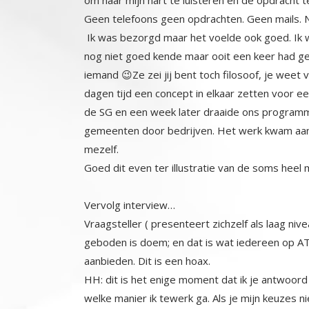
Geen telefoons geen opdrachten. Geen mails. N
Ik was bezorgd maar het voelde ook goed. Ik w
nog niet goed kende maar ooit een keer had geh
iemand 😉Ze zei jij bent toch filosoof, je weet 
dagen tijd een concept in elkaar zetten voor een 
de SG en een week later draaide ons progr
gemeenten door bedrijven. Het werk kwam aan al
mezelf.
Goed dit even ter illustratie van de soms heel 
Vervolg interview…
Vraagsteller ( presenteert zichzelf als laag nive
geboden is doem; en dat is wat iedereen op ATS 
aanbieden. Dit is een hoax.
HH: dit is het enige moment dat ik je antwoord
welke manier ik tewerk ga. Als je mijn keuzes ni