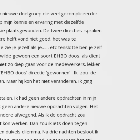
 nieuwe doelgroep die veel gecompliceerder
 op mijn kennis en ervaring met diezelfde
sie plaatsgevonden. De twee directies spraken
de andere helft vond niet goed, het was te
e je jezelf als je…… etc tenslotte ben je zelf
ie wilde gewoon een soort EHBO doos, als client
niet zo diep gaan voor de medewerkers. lekker
 ‘EHBO doos’ directie ‘gewonnen’ . Ik zou de
en. Maar hij kon het niet veranderen. Ik ging
talen. Ik had geen andere opdrachten in mijn
jk geen andere nieuwe opdrachten volgen. Het
 de andere afwegend. Als ik de opdracht zou
 niet kon werken. Dan zou ik iets doen tegen
 duivels dilemma. Na drie nachten besloot ik
 leeg, maar ook goed. En toen werd het stil.