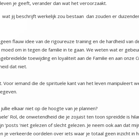
 leven je geeft, verander dan wat het veroorzaakt.
es wat jij beschrijft werkelijk zou bestaan dan zouden er duizen
 geen flauw idee van de rigoureuze training en de hardheid van 
 moed om in tegen de familie in te gaan. We weten wat er gebeurt a
breidelde toewijding en loyaliteit aan de Familie en aan onze Cr
eid dat niet.
oet. Voor iemand die de spirituele kant van het leven manipuleert w
gegeven.
 jullie elkaar niet op de hoogte van je plannen?
ele’ Rol, de onwetendheid die je zojuist ten toon spreidde is hila
 mijn ‘posts ‘niet gelezen of slecht gelezen. Je neem ook aan dat m
en je verkeerde oordelen over iets waar je totaal geen inzicht 
laats daarvan al je negatieve agressieve energie om te zetten i