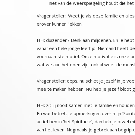
niet van de weerspiegeling houdt die het
Vragensteller: Weet je als deze familie en all
erover kunnen ‘lekken’.
HH: duizenden? Denk aan miljoenen. En je hebt
vanaf een hele jonge leeftijd. Niemand heeft de
voornaamste motief. Onze motivatie is onze onge
wat we aan het doen zijn, ook al weet de mensh
Vragensteller: oeps; nu schiet je jezelf in je v
mee te maken hebben. NU heb je jezelf bloot 
HH: zit jij nooit samen met je familie en houden
En wat betreft je opmerkingen over mijn ‘Spiritu
actief ben in ‘het Spirituele’, dan heb je ofwel
van het leven. Nogmaals je gebrek aan begrip 
met je poging om ‘slim’ over te komen en in p