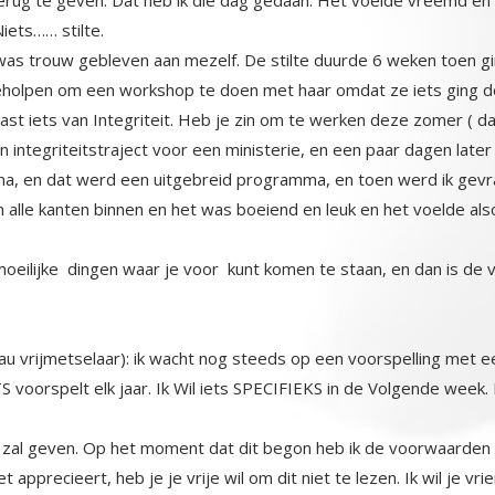
iets…… stilte.
as trouw gebleven aan mezelf. De stilte duurde 6 weken toen gin
olpen om een workshop te doen met haar omdat ze iets ging doen 
vast iets van Integriteit. Heb je zin om te werken deze zomer ( dat
integriteitstraject voor een ministerie, en een paar dagen later za
amma, en dat werd een uitgebreid programma, en toen werd i
le kanten binnen en het was boeiend en leuk en het voelde alsof
moeilijke dingen waar je voor kunt komen te staan, en dan is de vr
au vrijmetselaar): ik wacht nog steeds op een voorspelling met een 
voorspelt elk jaar. Ik Wil iets SPECIFIEKS in de Volgende week. 
 zal geven. Op het moment dat dit begon heb ik de voorwaarden u
et apprecieert, heb je je vrije wil om dit niet te lezen. Ik wil je