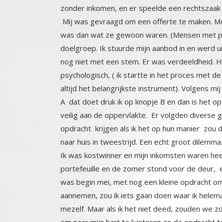
zonder inkomen, en er speelde een rechtszaak d
Mij was gevraagd om een offerte te maken. M
was dan wat ze gewoon waren. (Mensen met p
doelgroep. Ik stuurde mijn aanbod in en werd u
nog niet met een stem. Er was verdeeldheid
psychologisch, ( ik startte in het proces met de
altijd het belangrijkste instrument). Volgens mi
A dat doet druk ik op knopje B en dan is het o
veilig aan de oppervlakte. Er volgden diverse
opdracht krijgen als ik het op hun manier zou 
naar huis in tweestrijd. Een echt groot dilemma
Ik was kostwinner en mijn inkomsten waren hee
portefeuille en de zomer stond voor de deur, e
was begin mei, met nog een kleine opdracht o
aannemen, zou ik iets gaan doen waar ik helem
mezelf. Maar als ik het niet deed, zouden we z
om naar mijn hart te luisteren en de opdracht 