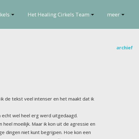
kels
Het Healing Cirkels Team
meer
archief
k de tekst veel intenser en het maakt dat ik
in echt wel heel erg werd uitgedaagd.
eilijk. Maar ik kon uit de agressie en
ingen niet kunt begrijpen. Hoe kon een
n dat op een hele geraffineerde manier.
veel minder moeilijk als het gebeurt met
en die je stevig testen, die echt een
de voor een familielid. Twee dingen die
r een persoon. Ik heb niet zelfzuchtig
ar je dan jaren later nog wroeging over