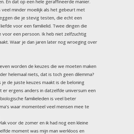
teit leven worden de keuzes die we moeten maken
nder helemaal niets, dat is toch geen dilemma?
En als je de juiste keuzes maakt is de beloning
gaat er ergens anders in datzelfde universum een
 andere biologische familieleden is veel beter
, dilemma’s waar momenteel veel mensen mee te
vlak voor de zomer en ik had nog een kleine
dat zelfde moment was mijn man werkloos en