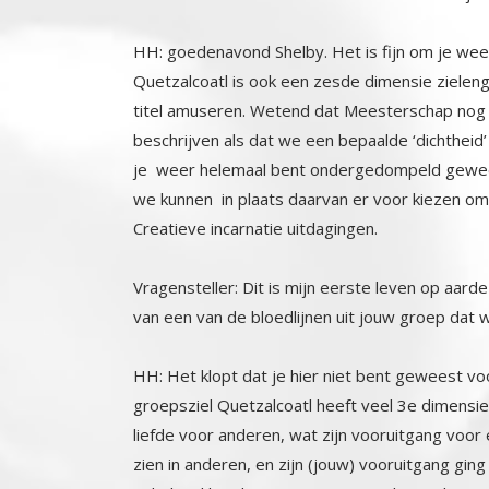
HH: goedenavond Shelby. Het is fijn om je weer
Quetzalcoatl is ook een zesde dimensie zielen
titel amuseren. Wetend dat Meesterschap nog e
beschrijven als dat we een bepaalde ‘dichtheid’ 
je weer helemaal bent ondergedompeld geweest
we kunnen in plaats daarvan er voor kiezen 
Creatieve incarnatie uitdagingen.
Vragensteller: Dit is mijn eerste leven op aarde
van een van de bloedlijnen uit jouw groep dat wi
HH: Het klopt dat je hier niet bent geweest voo
groepsziel Quetzalcoatl heeft veel 3e dimensie 
liefde voor anderen, wat zijn vooruitgang voor eni
zien in anderen, en zijn (jouw) vooruitgang g
indrukwekkende 76% positieve zielen op het mom
individuele zielen (jij, ik) die de daadwerkelijke 