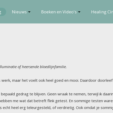
g
Nieuws
Boeken en Video's
Healing Cir
lluminatie of heersende bloedlijnfamilie.
s werk, maar het voelt ook heel goed en mooi. Daardoor doorleef i
t bepaald gedrag te blijven. Geen wraak te nemen, terwijl ik daar
ben me wat dat betreft flink getest. En sommige testen waren heel mo
 echt heel erg teleurgesteld, of verdrietig. Ook omdat je sommige d
s, trachten om met leugens mijn hele familie tegen mij op te zetten. E
testen zijn, proeven die je moet afleggen. Want natuurlijk is zo iets 
t de dingen leuk te maken en precies die keuzes op je bord te legg
ussen twee waarden die je belangrijk vindt. Eerlijkheid en diepe lief
r ik heb gekozen voor het grotere goed, en niet voor de liefde voo
wel eens fout gedaan, en wel onbewust zelfzuchtige keuzes gemaakt. Wa