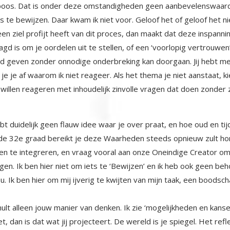
 boos. Dat is onder deze omstandigheden geen aanbevelenswaard
ets te bewijzen. Daar kwam ik niet voor. Geloof het of geloof het nie
en ziel profijt heeft van dit proces, dan maakt dat deze inspannin
gd is om je oordelen uit te stellen, of een ‘voorlopig vertrouwen’
 geven zonder onnodige onderbreking kan doorgaan. Jij hebt me n
e je af waarom ik niet reageer. Als het thema je niet aanstaat, ki
 willen reageren met inhoudelijk zinvolle vragen dat doen zonder 
 duidelijk geen flauw idee waar je over praat, en hoe oud en tijdl
it de 32e graad bereikt je deze Waarheden steeds opnieuw zult hor
n te integreren, en vraag vooral aan onze Oneindige Creator om 
gen. Ik ben hier niet om iets te ‘Bewijzen’ en ik heb ook geen b
. Ik ben hier om mij ijverig te kwijten van mijn taak, een boodschap 
lt alleen jouw manier van denken. Ik zie ‘mogelijkheden en kansen
et, dan is dat wat jij projecteert. De wereld is je spiegel. Het refl