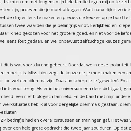
en dat dit is wat voortdurend gebeurt. Doordat we in deze polari
eel moeilijk is. Misschien zegt de keuze die je moet maken een a
e voor jou wel een dilemma zijn. Daaraan scherp je je ‘geweten’. 
ltijd iets voor terug. Als er in het universum een deur dichtgaat, 
 familielid een niet biologisch familielid. En de band met mijn
k in werksituaties heb ik al voor dergelijke dilemma’s gestaan
esluiten..
ZZP bedrijfje had en overal cursussen en trainingen gaf. Het was 
erleg over een hele grote opdracht die twee jaar zou duren. Op 