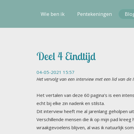
Wie ben ik
Pentekeningen
Blo
Deel 4 Eindtijd
04-05-2021 15:57
Het vervolg van een interview met een lid van de I
Het vertalen van deze 60 pagina’s is een inten
echt bij elke zin nadenk en stilsta.
Dit interview heeft me al jarenlang geholpen ui
Verschillende mensen die ik op mijn pad kreeg heb
wraakgevoelens blijven, al was ik natuurlijk soms
familielid die ooit mijn dierbaarste familielid wa
Tegelijkertijd weet ik dat zulke situaties altijd 
iemand die je niet zo dierbaar is. De kosmos wee
dilemma zijn. Zodat je je echt verscheurd voelt t
allebei heel zwaar wegen op mijn weegschaal. Maa
gekozen. Dat heb ik in mijn leven natuurlijk ook 