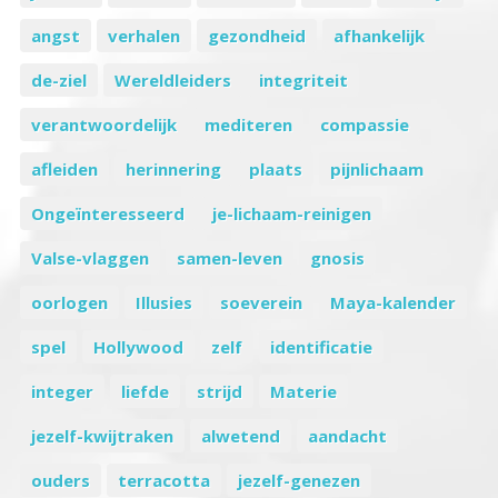
angst
verhalen
gezondheid
afhankelijk
de-ziel
Wereldleiders
integriteit
verantwoordelijk
mediteren
compassie
afleiden
herinnering
plaats
pijnlichaam
Ongeïnteresseerd
je-lichaam-reinigen
Valse-vlaggen
samen-leven
gnosis
oorlogen
Illusies
soeverein
Maya-kalender
spel
Hollywood
zelf
identificatie
integer
liefde
strijd
Materie
jezelf-kwijtraken
alwetend
aandacht
ouders
terracotta
jezelf-genezen