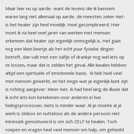
Maar hier nu op aarde- want de levens die ik benoem
waren lang niet allemaal op aarde, de meesten zeker niet-
is het healer zijn heel moeilijk. Heel gecompliceerd. Hier
moet ik na heel veel jaren van werken met mensen
erkennen dat healer zijn eigenlijk onmogelijk is. Het gaat
nog een klein beetje als het echt puur fysieke dingen
betreft, dan valt met een zalfje of drankje nog wel iets op
te lossen, maar dat is zelden het geval. Alle kwalen hebben
altijd een spirituele of emotionele basis. Ik heb heel veel
met mensen gewerkt, en het enige wat je eigenlijk kunt zijn
is richting aangever. Meer niet. Ik had heel lang de illusie dat
ik echt iets kon betekenen voor anderen in hun
helingsprocessen, niets is minder waar. Al je moeite al je
werk is zinloos en nutteloos als de andere persoon niet
intrinsiek gemotiveerd is om zich ZELF te healen. Toch
roepen en vragen heel veel mensen om hulp, om geheeld