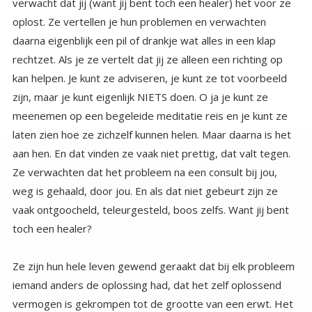
toch een healer?
Ze zijn hun hele leven gewend geraakt dat bij elk probleem
iemand anders de oplossing had, dat het zelf oplossend
vermogen is gekrompen tot de grootte van een erwt. Het
is er eigenlijk niet. Mensen hebben ook vaak geen flauw
idee, wat ze zouden kunnen doen aan hun eigen
(gecreëerd) probleem. Hun aandoening of last die ze
hebben. De meest voorkomende reactie die mensen
hebben op een aandoening of probleem is of negeren of
naar een dokter (of alternatief genezer) rennen die een
instant pil heeft klaarliggen. Negeren betekent vaak
vluchten in gedrag waardoor het euvel ‘uit het zicht’ is.
Vluchten in werk, gamen, verslavingen of… vul maar in. Het
probleem wordt dan genegeerd tot de ziel het zo moe is
dat hij iets ontwikkelt waar je niet meer voor kunt
wegvluchten. Iets wat zichtbaar is, of erg voelbaar, of iets
wat je zo emotioneel maakt dat je niet langer in staat bent