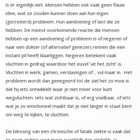
om weg te kijken, te vluchten.
De blessing van een chronische of fatale ziekte is vaak dat
er geen andere weg meer overblijft dan eindelijk, ja
eindelijk aan de werkelijke oorzaak toekomen, eindelijk een
gesprek voeren met je innerlijk zelf, eindelijk luisteren naar