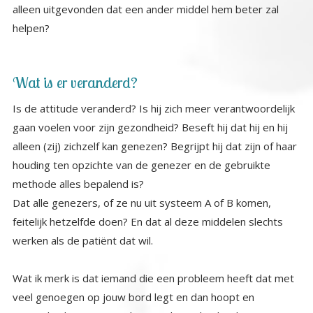
helpen?
Wat is er veranderd?
Is de attitude veranderd? Is hij zich meer verantwoordelijk
gaan voelen voor zijn gezondheid? Beseft hij dat hij en hij
alleen (zij) zichzelf kan genezen? Begrijpt hij dat zijn of haar
houding ten opzichte van de genezer en de gebruikte
methode alles bepalend is?
Dat alle genezers, of ze nu uit systeem A of B komen,
feitelijk hetzelfde doen? En dat al deze middelen slechts
werken als de patiënt dat wil.
Wat ik merk is dat iemand die een probleem heeft dat met
veel genoegen op jouw bord legt en dan hoopt en
verwacht dat jij (want jij bent toch een healer) het voor ze
oplost. Ze vertellen je hun problemen en verwachten
daarna eigenblijk een pil of drankje wat alles in een klap
rechtzet. Als je ze vertelt dat jij ze alleen een richting op
kan helpen. Je kunt ze adviseren, je kunt ze tot voorbeeld
zijn, maar je kunt eigenlijk NIETS doen. O ja je kunt ze
meenemen op een begeleide meditatie reis en je kunt ze
laten zien hoe ze zichzelf kunnen helen. Maar daarna is het
aan hen. En dat vinden ze vaak niet prettig, dat valt tegen.
Ze verwachten dat het probleem na een consult bij jou,
weg is gehaald, door jou. En als dat niet gebeurt zijn ze
vaak ontgoocheld, teleurgesteld, boos zelfs. Want jij bent