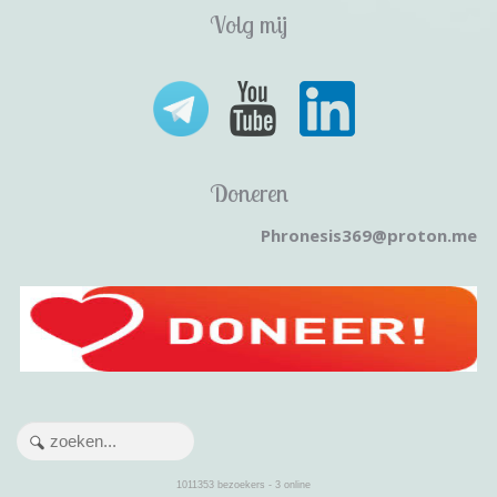
Volg mij
Doneren
Phronesis369@proton.me
1011353
bezoekers - 3 online