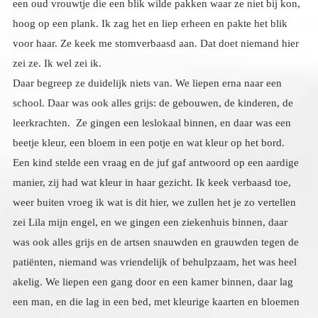
zei ze. Ik wel zei ik.
Daar begreep ze duidelijk niets van. We liepen erna naar een
school. Daar was ook alles grijs: de gebouwen, de kinderen, de
leerkrachten. Ze gingen een leslokaal binnen, en daar was een
beetje kleur, een bloem in een potje en wat kleur op het bord.
Een kind stelde een vraag en de juf gaf antwoord op een aardige
manier, zij had wat kleur in haar gezicht. Ik keek verbaasd toe,
weer buiten vroeg ik wat is dit hier, we zullen het je zo vertellen
zei Lila mijn engel, en we gingen een ziekenhuis binnen, daar
was ook alles grijs en de artsen snauwden en grauwden tegen de
patiënten, niemand was vriendelijk of behulpzaam, het was heel
akelig. We liepen een gang door en een kamer binnen, daar lag
een man, en die lag in een bed, met kleurige kaarten en bloemen
om hem heen, en ook hij had kleur in zijn ogen. Hij keek
vriendelijk. Buitengekomen zeiden mijn engelen, we zijn hier in
de tweede dimensie, hier zijn de mensen die nog vastzitten in hun
hebzucht, jaloezie, haat, wraakzucht, zelfzuchtigheid, en die paar
mensen die een beetje kleur kregen zoals die schooljuf, die
beginnen zich te ontwikkelen naar liefde, die beginnen stapje
voor stapje dingen te waarderen, lief te hebben, en als ze dat echt
integreren gaan ze na hun dood naar de derde dimensie. De man
in zijn bed in het ziekenhuis heeft het begrepen, hij gaat na zijn