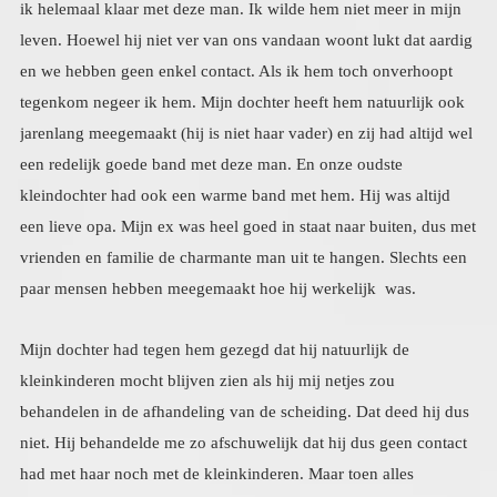
paar mensen hebben meegemaakt hoe hij werkelijk was.
Mijn dochter had tegen hem gezegd dat hij natuurlijk de
kleinkinderen mocht blijven zien als hij mij netjes zou
behandelen in de afhandeling van de scheiding. Dat deed hij dus
niet. Hij behandelde me zo afschuwelijk dat hij dus geen contact
had met haar noch met de kleinkinderen. Maar toen alles
eindelijk achter de rug was, in 2019 vertelde ze me enkele
maanden later dat ze toch contact met hem wilde opnemen, als ik
dat goed vond. Ze gaf als reden op dat ze ook nog onuitgewerkte
issues heeft met hem, en dat geloofde ik direct. Dat weet ik
eigenlijk ook wel. Ook wilde ze dat de oudste kleindochter de
relatie met deze opa op een goede manier zou kunnen beëindigen
of voortzetten. Ik voel nog precies hoe een koude hand zich om
mijn hart legde en mijn maag samenkromp tot een stenen bal toen
ze me dit vertelde. En alles in mij kwam in opstand. Maar het feit
dat ze mijn toestemming vroeg verzachtte dit. En ik wist dat ik
het goed zou vinden, weliswaar met een steen in mijn maag en
een bang hart, maar mijn dieper weten zei dat ik dat niet mocht
laten prevaleren. Dus ik zei ja, en ze stelde me gerust: ik ga echt
geen vriendschap met hem sluiten, of zoiets het is gewoon het op
een betere manier dingen afsluiten. Hierna hoorde ik er een
tijdlang niets over en ik dacht er niet meer aan. Tot ik van mijn
dochter hoorde dat hij kanker heeft gehad en nu genezen is maar
wel aan de hormoonbehandeling. O ze hebben dus contact, en
weer was daar die koude hand en die steen in mijn maag. Maar ik