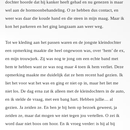
kon het parkeren en het ging langzaam aan weer weg.
Tot we kleding aan het passen waren en de jongste kleindochter
een opmerking maakte die heel ongewoon was, over ‘hem’ de ex,
en mijn trouwjurk. Zij was nog te jong om een echte band met
hem te hebben want ze was nog maar 4 toen ik hem verliet. Deze
opmerking maakte me duidelijk dat ze hem recent had gezien. Ik
liet het voor wat het was en ging er niet op in, maar het liet me
niet los. De dag erna zat ik alleen met de kleindochters in de auto,
en ik stelde de vraag, met een bang hart. Hebben jullie… al
gezien. Ja zeiden ze. En ben je bij hem op bezoek geweest, ja
zeiden ze, maar dat mogen we niet tegen jou vertellen. O zei ik
word daar niet boos om hoor. En ik vroeg verder: is hij al bij
jullie geweest? Ja zeiden ze, een paar dagen geleden, hij is
blijven slapen met zijn nieuwe vrouw. Boem, die kwam
binnen……. Pffff, ik trachtte mijn ademhaling onder controle te
krijgen en vroeg nog even hoe het was, en of zij aardig was. Ja