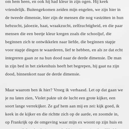
dood, binnenkort naar de derde dimensie.
Maar waarom ben ik hier? Vroeg ik verbaasd. Let op dat gaan we
je nu laten zien, Violet pakte uit de lucht een grote kijker, een
soort lange verrekijker. Ze gaf hem aan mij en zei: kijk goed, ik
keek in de kijker en die richtte zich op de aarde, en zoomde in,
op Frankrijk op de omgeving waar mijn ex woont op zijn huis en
toen zag ik het, het huis was gehuld in grijze mist, dezelfde kleur
grijs als van de tweede dimensie, en daarna draaide de verrekijker
zich naar Nederland naar zeeland, naar het huis van mijn zus, en
om het huis heen hing dezelfde grijze mist, ik keek mijn engelen
aan. Jouw zusje en je ex, zitten voor een deel, zeg maar met een
been, nog in de tweede dimensie, zij delen, hebzucht, jaloezie,
wraak, egoïsme. En ze hebben daar samen dingen in op te lossen,
karma in te lossen. Daar heb jij niets mee van doen, dit heeft niets
met jou te maken, hun contact gaat niet over jou. Trek je dus niet
aan wat ze doen, en besef dat zij samen iets mogen oplossen. Of
ze dat doen, is aan hen. Jij moet erbuiten blijven. De tweede