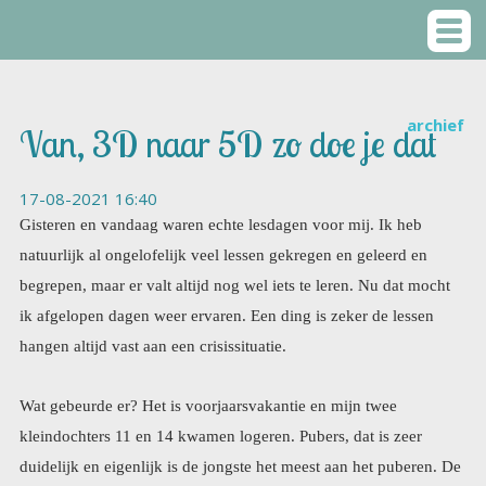
archief
Van, 3D naar 5D zo doe je dat
17-08-2021 16:40
Gisteren en vandaag waren echte lesdagen voor mij. Ik heb
natuurlijk al ongelofelijk veel lessen gekregen en geleerd en
begrepen, maar er valt altijd nog wel iets te leren. Nu dat mocht
ik afgelopen dagen weer ervaren. Een ding is zeker de lessen
hangen altijd vast aan een crisissituatie.
Wat gebeurde er? Het is voorjaarsvakantie en mijn twee
kleindochters 11 en 14 kwamen logeren. Pubers, dat is zeer
duidelijk en eigenlijk is de jongste het meest aan het puberen. De
oudste heeft een soort van innerlijk evenwicht gevonden, wat
haar plots een zekere maturiteit geeft. Ze is rustiger,
bedachtzamer in haar uitspraken en minder heftig. Zij leest heel
veel en dat zie ik zeker als een belangrijke bron van kennis. In
dat opzicht lijkt ze heel erg op mij. Ze is ook verstandig als het op
soms echt conflictueuze zaken aan komt, zoals een breuk met het
grootste deel van haar oude vriendinnengroep die plots allemaal,
lesbisch af transgender hebben besloten te zijn. Ze hebben haar
uit de groep gegooid toen ze meedeelde dat zij liever gewoon
zichzelf bleef en geen gevoelens wilde fingeren die ze niet heeft.
Ik vind haar heel moedig en dapper want ze is al deze meiden nu
kwijt. Ja zul je zeggen dat waren dan geen vriendinnen, natuurlijk
is dat zo, maar bij een 14 jarige is dat nog iets anders dan bij ons