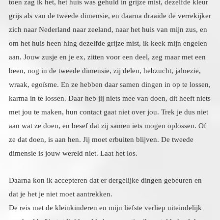
dimensie is jouw wereld niet. Laat het los.
Daarna kon ik accepteren dat er dergelijke dingen gebeuren en
dat je het je niet moet aantrekken.
De reis met de kleinkinderen en mijn liefste verliep uiteindelijk
van heel heftig tot liefdevol kalm en rustig, ik vertelde heel de
weg verhalen uit mijn werk en het waren allemaal ervaringen die
mooi; en leerzaam waren maar vaak ook humoristisch, en de
kinderen houden van mijn verhalen, en eenmaal aangekomen bij