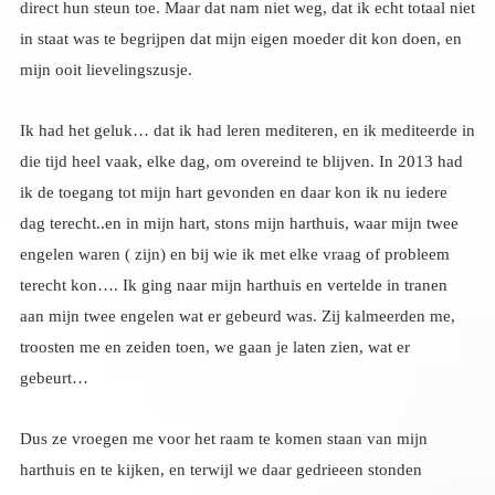
mijn ooit lievelingszusje.
Ik had het geluk… dat ik had leren mediteren, en ik mediteerde in
die tijd heel vaak, elke dag, om overeind te blijven. In 2013 had
ik de toegang tot mijn hart gevonden en daar kon ik nu iedere
dag terecht..en in mijn hart, stons mijn harthuis, waar mijn twee
engelen waren ( zijn) en bij wie ik met elke vraag of probleem
terecht kon…. Ik ging naar mijn harthuis en vertelde in tranen
aan mijn twee engelen wat er gebeurd was. Zij kalmeerden me,
troosten me en zeiden toen, we gaan je laten zien, wat er
gebeurt…
Dus ze vroegen me voor het raam te komen staan van mijn
harthuis en te kijken, en terwijl we daar gedrieeen stonden
maakte het huis zich los van de grond en begon te vliegen. Het
vloog omhoog langs de zon de maan de andere planeten hoger
en hoger, door de wolken, en toen draaide het naar een planeet
die er grijs uitzag, langzaam landde het huis op die planeet in een
stad in een straat en het huis zette zich neer alsof het er altijd had
gestaan. Ik keek verwonderd naar buiten, alles was grijs, de
huizen, de mensen, de natuur, de dieren, alles, er was geen spatje
kleur te bekennen. Mijn engelen die mij al eerder toonden dat ze
zich in elke gedaante konden vertonen, namen nu een mensen
vorm aan, en namen grijze jassen van de kapstok, een voor mij
en een voor elk van hen, die trokken we aan, en tussen hen in
gingen we naar buiten. We wandelden door de straten tot we bij
een winkel kwamen, daar gingen we naar binnen, we liepen door
de winkel en tot mijn verwondering was iedereen dara hard ruw
onvriendelijk, mensen stoten met hun winkelwagens tegen elkaar
vloekend tierend en niemand verontschuldigde zich. Toen was er
een oud vrouwtje die een blik wilde pakken waar ze niet bij kon,
hoog op een plank. Ik zag het en liep erheen en pakte het blik
voor haar. Ze keek me stomverbaasd aan. Dat doet niemand hier