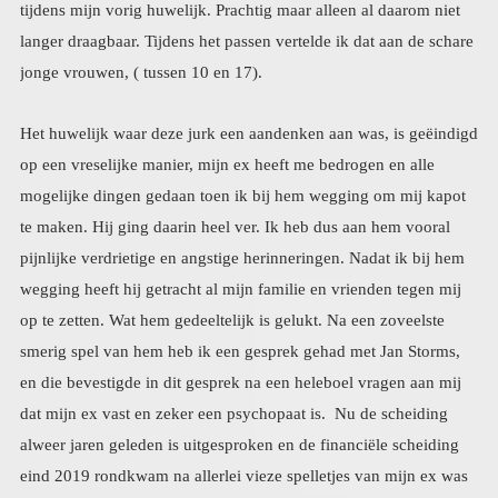
jonge vrouwen, ( tussen 10 en 17).
Het huwelijk waar deze jurk een aandenken aan was, is geëindigd
op een vreselijke manier, mijn ex heeft me bedrogen en alle
mogelijke dingen gedaan toen ik bij hem wegging om mij kapot
te maken. Hij ging daarin heel ver. Ik heb dus aan hem vooral
pijnlijke verdrietige en angstige herinneringen. Nadat ik bij hem
wegging heeft hij getracht al mijn familie en vrienden tegen mij
op te zetten. Wat hem gedeeltelijk is gelukt. Na een zoveelste
smerig spel van hem heb ik een gesprek gehad met Jan Storms,
en die bevestigde in dit gesprek na een heleboel vragen aan mij
dat mijn ex vast en zeker een psychopaat is. Nu de scheiding
alweer jaren geleden is uitgesproken en de financiële scheiding
eind 2019 rondkwam na allerlei vieze spelletjes van mijn ex was
ik helemaal klaar met deze man. Ik wilde hem niet meer in mijn
leven. Hoewel hij niet ver van ons vandaan woont lukt dat aardig
en we hebben geen enkel contact. Als ik hem toch onverhoopt
tegenkom negeer ik hem. Mijn dochter heeft hem natuurlijk ook
jarenlang meegemaakt (hij is niet haar vader) en zij had altijd wel
een redelijk goede band met deze man. En onze oudste
kleindochter had ook een warme band met hem. Hij was altijd
een lieve opa. Mijn ex was heel goed in staat naar buiten, dus met
vrienden en familie de charmante man uit te hangen. Slechts een