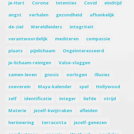
je-Hart
Corona
Intenties
Covid
eindtijd
angst
verhalen
gezondheid
afhankelijk
de-ziel
Wereldleiders
integriteit
verantwoordelijk
mediteren
compassie
plaats
pijnlichaam
Ongeïnteresseerd
je-lichaam-reinigen
Valse-vlaggen
samen-leven
gnosis
oorlogen
Illusies
soeverein
Maya-kalender
spel
Hollywood
zelf
identificatie
integer
liefde
strijd
Materie
jezelf-kwijtraken
afleiden
herinnering
terracotta
jezelf-genezen