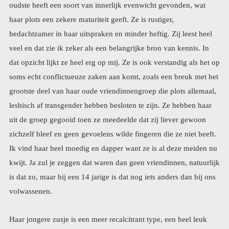
volwassenen.
Haar jongere zusje is een meer recalcitrant type, een heel leuk
mooi meisje maar o wat een kruidje roer me niet, kan zich heel
beledigd gedragen en blijft mokkend boos als ze vindt dat er haar
onrecht is aangedaan. Ik had al enige tijd geleden besloten om al
mijn avondkleding en feestjurken te verkopen. Er zijn leuke
websites waarop dat mogelijk is, en ik wilde ze mooi fotograferen
om dat te doen. De dochter van een vriendin van bijna 17 heeft
het meest geschikte figuur qua lengte etc. Dus vrijdag kwamen
mijn vriendin met haar drie dochters en natuurlijk waren er mijn
kleindochters. De kleding hing allemaal gestreken te wachten en
we kleedden samen het ‘model’ aan. Die vond dat prachtig, al die
aandacht en dan als ze een combinatie aan had, jurk, hoed, tasje,
schoenen, sieraden… maakten we foto’s in de tuin, prachtige
poses, ongedwongen en het was leuk. Alle meisjes genoten, en