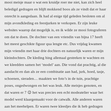
dat waren er 7
😉
het was precies een echt modeatelier waar het
model werd klaargemaakt voor de catwalk. Alle anderen waren
aan het meehelpen. Er waren twee kleedjes die ik heb gedragen
tijdens mijn vorig huwelijk. Prachtig maar alleen al daarom niet
langer draagbaar. Tijdens het passen vertelde ik dat aan de schare